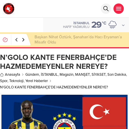
29
°C
İSTANBUL
HAFIF YAĞMURLU
Başkan Nihat Öztürk, Şanahan’da Hacı Eryaman’a
Misafir Oldu
N’GOLO KANTE FENERBAHÇE’DE
HAZMEDEMEYENLER NEREYE?
Anasayfa
Gündem
,
İSTANBUL
,
Magazin
,
MANŞET
,
SİYASET
,
Son Dakika
,
Spor
,
Teknoloji
,
Yerel Haberler
N’GOLO KANTE FENERBAHÇE’DE HAZMEDEMEYENLER NEREYE?