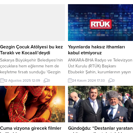
Gezgin Çocuk Atölyesi bu kez
Yayınlarda haksız ithamları
Taraklı ve Kocaali’deydi
kabul etmiyoruz
Sakarya Büyükşehir Belediyesi’nin
ANKARA-BHA Radyo ve Televizyon
çocuklara hem eğlenme hem de
Üst Kurulu (RTÜK) Başkanı
keşfetme fırsatı sunduğu ‘Gezgin
Ebubekir Şahin, kurumlarının yayın
Çocuk Atölyesi’ Taraklı ve
denetimi ve düzenleme süreçlerine
12 Ağustos 2025 12:09
0
24 Kasım 2024 17:33
0
Kocaali’de binlerce minikle buluştu.
yönelik son dönemde yapılan
Yaklaşık 2 bin çocuğun katıldığı
eleştiriler ve yorumlarla ilgili
atölyeler, müzik ve dans
açıklamalarda bulundu. Şahin,
gösterilerinden yüz boyama
RTÜK ve kendisi üzerinden yapılan
atölyelerine, çeşitli ikramlarından
haksız ithamların ve iftiraların kabul
eğlenceli oyunlara kadar gün boyu
edilemeyeceğini vurguladı.
süren renkli etkinliklere sahne
RTÜK’ün, çağımızın önemli
oldu. SAKARYA (İGFA) – Sakarya
sorunlarından biri olan İslamofobiye
Cuma vizyona girecek filmler
Gündoğdu: “Destanlar yaratan
Büyükşehir...
karşı aktif bir tutum...