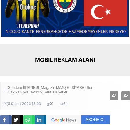
MOBİL REKLAM ALANI
Gündem
İSTANBUL
Magazin
MANŞET
SİYASET
Son
Dakika
Spor
Teknoloji
Yerel Haberler
A
A
+
-
6 Şubat 2026 15:29
0
64
ABONE OL