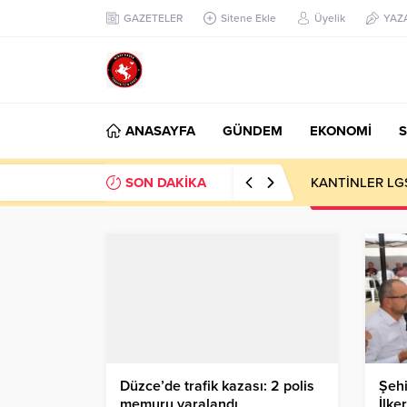
GAZETELER
Sitene Ekle
Üyelik
YAZ
ANASAYFA
GÜNDEM
EKONOMİ
S
SON DAKİKA
KANTİNLER LG
Düzce’de trafik kazası: 2 polis
Şeh
memuru yaralandı
İlke