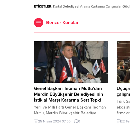
ETİKETLER:
Kartal Belediyesi Arama Kurtarma Çalışmalar Güç
Benzer Konular
Genel Başkan Teoman Mutlu’dan
Uçuşa 
Mardin Büyükşehir Belediyesi’nin
çalışm
İstiklal Marşı Kararına Sert Tepki
Türk S
Yerli ve Milli Parti Genel Başkanı Teoman
ekosist
Mutlu, Mardin Büyükşehir Belediye
firmalar
Meclisi’nin ve Savur ilçesi Belediye
Sertifi
25 Nisan 2024 07:55
0
22 Te
Meclisi’nin İstiklal Marşı’nı okutmama
yönlend