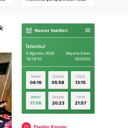
Töreni
k
Namaz Vakitleri
İstanbul
6 Ağustos 2026
Akşama Kalan
18:19:12
02:03:51
İMSAK
GÜNEŞ
ÖĞLE
04:16
05:58
13:15
İKİNDİ
AKŞAM
YATSI
17:08
20:23
21:57
Popüler Konular