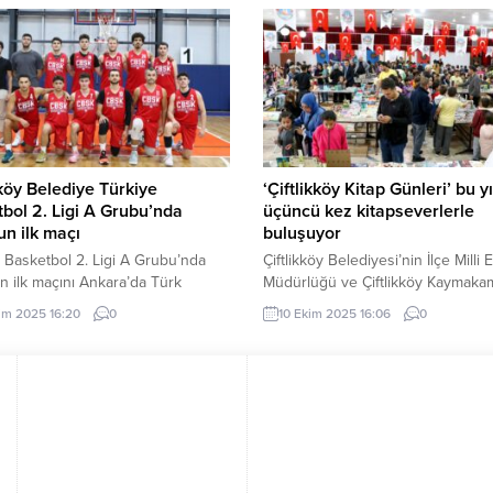
emek üzere milli yetkinlik
temaslarda bulundu. Gerçekleştiri
ine katkı sunulması ve Uçuşa
temaslarda, Çinli turistlerin beklent
lilik süreçlerindeki konulara ortak
ele alındı; karşılıklıöneriler ve iş bir
r geliştirilmesi için Uçuşa
imkânları değerlendirildi. MUĞLA 
ilik Sertifikasyon Çalışma Grupları
Fethiye Ticaret ve Sanayi Odası e
ruldu. ANKARA (İGFA) – Savunma
sahipliğinde düzenlenen toplantıy
Başkanlığı, uçuşa elverişlilik
Muğla Büyükşehir...
asyonu...
kköy Belediye Türkiye
‘Çiftlikköy Kitap Günleri’ bu yı
bol 2. Ligi A Grubu’nda
üçüncü kez kitapseverlerle
n ilk maçı
buluşuyor
 Basketbol 2. Ligi A Grubu’nda
Çiftlikköy Belediyesi’nin İlçe Milli 
 ilk maçını Ankara’da Türk
Müdürlüğü ve Çiftlikköy Kaymakam
 Gelişim’le oynayan Çiftlikköy
işbirliğiyle düzenlediği ve gelene
im 2025 16:20
0
10 Ekim 2025 16:06
0
espor Basketbol Takımı, parkeden
hale gelen kültürel etkinliklerinde
ık skorla mağlup ayrıldı. Ankara
‘Çiftlikköy Kitap Günleri’ bu yıl üç
Spor Salonu’nda oynanan
kez kitapseverlerle buluşuyor. 13-
şmaya iyi başlayan Çiftlikköy
tarihleri arasında Çiftlikköy Beledi
, ilk periyodu 20-11, ikinci
Eski Düğün Salonu’nda (BESA)
u da 31-40 önde tamamladı.
gerçekleştirilecek olan etkinlik, h
enin ikinci devresinde oyuna
09.00 – 17.00 saatleri arasında zi
nı koyan Ankara ekibi,...
edilebilecek. Bu yıl...