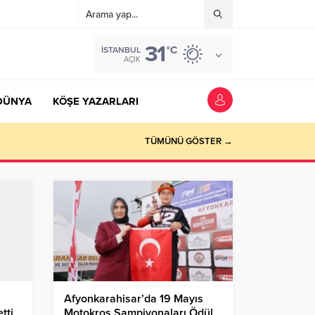
31
°C
İSTANBUL
AÇIK
DÜNYA
KÖŞE YAZARLARI
TÜMÜNÜ GÖSTER →
Afyonkarahisar’da 19 Mayıs
tti
Motokros Şampiyonaları Ödül