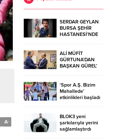
SERDAR GEYLAN
BURSA ŞEHİR
HASTANESİ’NDE
MUCİZELERE İMZA
ATIYOR
ALİ MÜFİT
GÜRTUNA’DAN
BAŞKAN GÜREL’
KUTLAMA
ZİYARETİ
‘Spor A.Ş. Bizim
Mahallede’
etkinlikleri başladı
BLOK3 yeni
A
-
şarkılarıyla yerini
sağlamlaştırdı