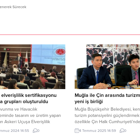
lenerek Sürecek
elverişlilik sertifikasyonu
Muğla ile Çin arasında turiz
a grupları oluşturuldu
yeni iş birliği
avunma ve Havacılık
Muğla Büyükşehir Belediyesi, ken
eminde tasarım ve üretim yapan
turizm potansiyelini güçlendirmek
ın Askeri Uçuşa Elverişlilik
özellikle Çin Halk Cumhuriyeti’nd
kasyonu süreçlerinde
gelen ziyaretçilerin ziyaretlerini k
mmuz 2024 14:55
0
4 Temmuz 2025 14:59
0
irilmesi, Millî Teknoloji Hamlesini
hale getirmek amacıyla Fethiye’d