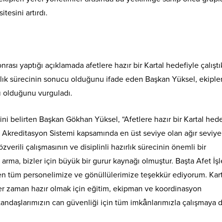
tesini artırdı.
ası yaptığı açıklamada afetlere hazır bir Kartal hedefiyle çalıştık
azırlık sürecinin sonucu olduğunu ifade eden Başkan Yüksel, ekiple
ğı olduğunu vurguladı.
i belirten Başkan Gökhan Yüksel, “Afetlere hazır bir Kartal hede
 Akreditasyon Sistemi kapsamında en üst seviye olan ağır seviy
erili çalışmasının ve disiplinli hazırlık sürecinin önemli bir
arma, bizler için büyük bir gurur kaynağı olmuştur. Başta Afet İşl
 tüm personelimize ve gönüllülerimize teşekkür ediyorum. Kart
 her zaman hazır olmak için eğitim, ekipman ve koordinasyon
tandaşlarımızın can güvenliği için tüm imkânlarımızla çalışmaya