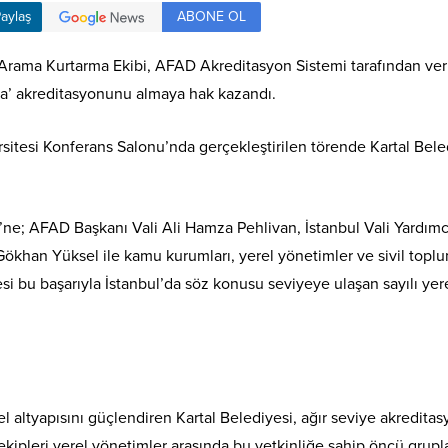
ABONE OL
aylaş
 Arama Kurtarma Ekibi, AFAD Akreditasyon Sistemi tarafından ver
a’ akreditasyonunu almaya hak kazandı.
rsitesi Konferans Salonu’nda gerçekleştirilen törende Kartal Bele
e; AFAD Başkanı Vali Ali Hamza Pehlivan, İstanbul Vali Yardımc
ökhan Yüksel ile kamu kurumları, yerel yönetimler ve sivil topl
iyesi bu başarıyla İstanbul’da söz konusu seviyeye ulaşan sayılı yer
l altyapısını güçlendiren Kartal Belediyesi, ağır seviye akredita
e ekipleri yerel yönetimler arasında bu yetkinliğe sahip öncü grup