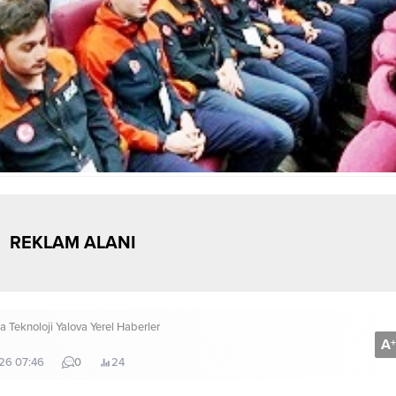
REKLAM ALANI
ka
Teknoloji
Yalova
Yerel Haberler
A
+
026 07:46
0
24