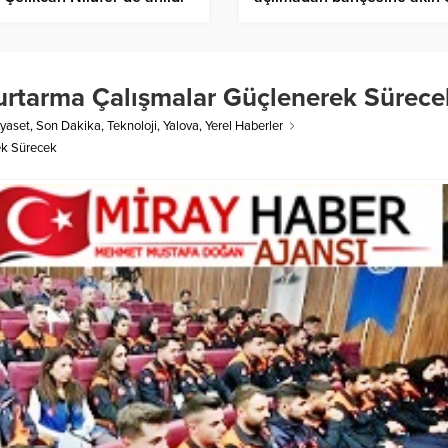
urtarma Çalışmalar Güçlenerek Sürece
iyaset
,
Son Dakika
,
Teknoloji
,
Yalova
,
Yerel Haberler
ek Sürecek