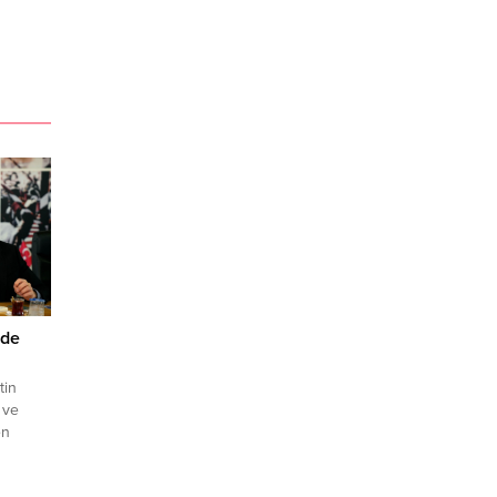
mde
tin
 ve
en
onforlu
e önemli