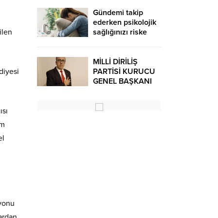
Gündemi takip
ederken psikolojik
ilen
sağlığınızı riske
atmayın!
MİLLİ DİRİLİŞ
diyesi
PARTİSİ KURUCU
GENEL BAŞKANI
AHMET
GÜMÜŞ’DEN 29
EKİM
ısı
CUMHURİYET
um
BAYRAMI MESAJI…
el
syonu
lardan