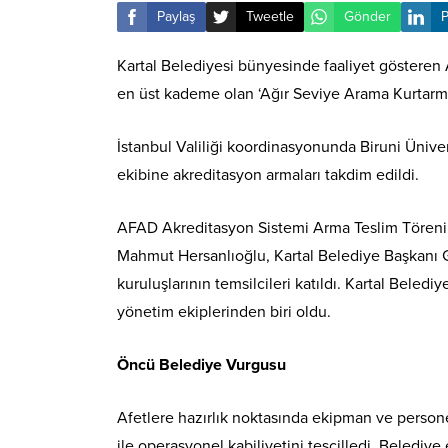
Paylaş
Tweetle
Gönder
P
Kartal Belediyesi bünyesinde faaliyet gösteren
en üst kademe olan ‘Ağır Seviye Arama Kurtarm
İstanbul Valiliği koordinasyonunda Biruni Ünive
ekibine akreditasyon armaları takdim edildi.
AFAD Akreditasyon Sistemi Arma Teslim Töreni’n
Mahmut Hersanlıoğlu, Kartal Belediye Başkanı G
kuruluşlarının temsilcileri katıldı. Kartal Beled
yönetim ekiplerinden biri oldu.
Öncü Belediye Vurgusu
Afetlere hazırlık noktasında ekipman ve persone
ile operasyonel kabiliyetini tescilledi. Belediy