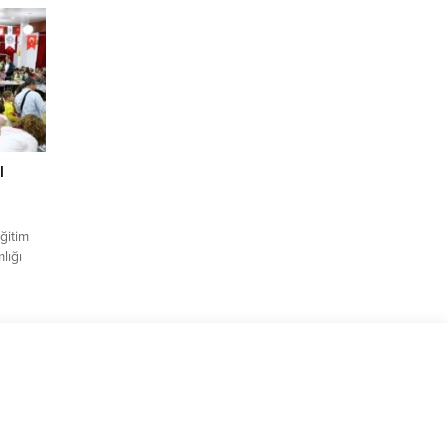
len
ileri
liği
(İGFA) –
v
a
l
Eğitim
lığı
ksel
n
üncü
18 Ekim
yesi
er gün
yaret