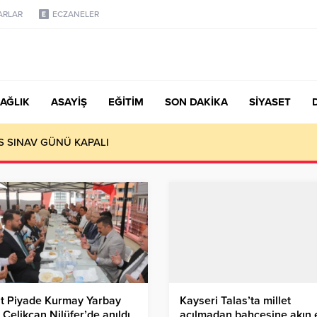
ARLAR
ECZANELER
AĞLIK
ASAYİŞ
EĞİTİM
SON DAKİKA
SİYASET
S SINAV GÜNÜ KAPALI
it Piyade Kurmay Yarbay
Kayseri Talas’ta millet
r Çelikcan Nilüfer’de anıldı
açılmadan bahçesine akın e