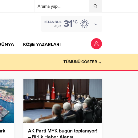
31
°C
İSTANBUL
AÇIK
DÜNYA
KÖŞE YAZARLARI
TÜMÜNÜ GÖSTER →
ürk
AK Parti MYK bugün toplanıyor!
– Birlik Haber Ajansı