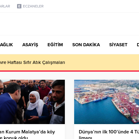
ARLAR
ECZANELER
AĞLIK
ASAYİŞ
EĞİTİM
SON DAKİKA
SİYASET
vre Haftası Sıfır Atık Çalışmaları
an Kurum Malatya’da köy
Dünya’nın ilk 100’ünde 4 T
e konuk oldu
limanı