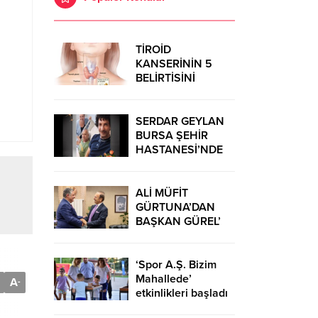
TİROİD
KANSERİNİN 5
BELİRTİSİNİ
ÖNSEMSEYİN
SERDAR GEYLAN
BURSA ŞEHİR
HASTANESİ’NDE
MUCİZELERE İMZA
ATIYOR
ALİ MÜFİT
GÜRTUNA’DAN
BAŞKAN GÜREL’
KUTLAMA
ZİYARETİ
‘Spor A.Ş. Bizim
Mahallede’
A
-
etkinlikleri başladı