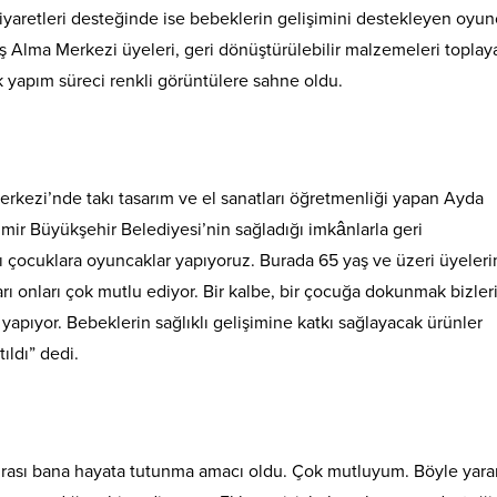
iyaretleri desteğinde ise bebeklerin gelişimini destekleyen oyun
Yaş Alma Merkezi üyeleri, geri dönüştürülebilir malzemeleri toplay
k yapım süreci renkli görüntülere sahne oldu.
erkezi’nde takı tasarım ve el sanatları öğretmenliği yapan Ayda
İzmir Büyükşehir Belediyesi’nin sağladığı imkânlarla geri
ası çocuklara oyuncaklar yapıyoruz. Burada 65 yaş ve üzeri üyeler
arı onları çok mutlu ediyor. Bir kalbe, bir çocuğa dokunmak bizler
apıyor. Bebeklerin sağlıklı gelişimine katkı sağlayacak ürünler
ıldı” dedi.
ası bana hayata tutunma amacı oldu. Çok mutluyum. Böyle yararl