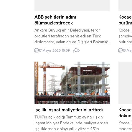
ABB şehitlerin adını
Kocael
ölümsüzleştirecek
bürün
Ankara Büyükşehir Belediyesi, terör
Kocaeli
örgütleri tarafından şehit edilen Türk
şampiyo
diplomatlar, yakınları ve Dışişleri Bakanlığı
bulunan
personelinin isimlerini ölümsüzleştirmek
ışıkland
17 Mayıs 2025 16:59
0
13 Ma
amacıyla “Dışişleri Şehitleri Anıtı ve Anı
KOCAELİ
Mekânı” inşa edecek. ANKARA (İGFA) –
bayrağ
Ankara Büyükşehir Belediyesi (ABB),
İstanbu
şehit edilen Türk diplomatlar, yakınları ve
coşkus
Dışişleri Bakanlığı personelinin isimlerini
Belediy
ölümsüzleştirmek, kayıpların anısını
olan üs
yaşatmak ve toplumsal hafızada...
aydınl
GEÇİTL
günlerd
İşçilik inşaat maliyetlerini arttırdı
Kocael
dokun
TÜİK’in açıkladığı Temmuz ayına ilişkin
İnşaat Maliyet Endeksi’nde maliyetlerden
Kocaeli
işçiliklerden dolayı yıllık yüzde 45’in
moderni