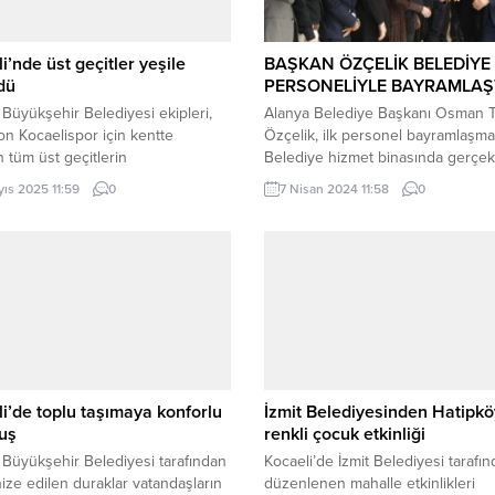
i’nde üst geçitler yeşile
BAŞKAN ÖZÇELİK BELEDİYE
dü
PERSONELİYLE BAYRAMLAŞ
 Büyükşehir Belediyesi ekipleri,
Alanya Belediye Başkanı Osman T
n Kocaelispor için kentte
Özçelik, ilk personel bayramlaşma
 tüm üst geçitlerin
Belediye hizmet binasında gerçekl
ırmalarını yeşil renk yaptı.
Alanya Belediyesi’nde Ramazan B
yıs 2025 11:59
0
7 Nisan 2024 11:58
0
 (İGFA) – Dev Kocaelispor
öncesi son iş gününde personel
ını Osmangazi Köprüsü’ne ve
bayramlaşması yapıldı. Başkanlık
l Boğazı’na asarak Süper Lig
makamının bulunduğu katta saat 1
unu taçlandıran Büyükşehir
gerçekleştirilen etkinlikte Belediy
esi, şehrin sembol yapılarından
Başkanı Osman Tarık Özçelik, Bel
t geçitleri de yeşil renkle
Başkanlığı döneminin ilk
attı. ŞAMPİYONUN RENKLERİ ÜST
bayramlaşmasında ana hizmet bin
ERDE Kocaeli’nde önemli
görev alan Birim Müdürleri ve...
e...
i’de toplu taşımaya konforlu
İzmit Belediyesinden Hatipkö
uş
renkli çocuk etkinliği
 Büyükşehir Belediyesi tarafından
Kocaeli’de İzmit Belediyesi tarafı
ze edilen duraklar vatandaşların
düzenlenen mahalle etkinlikleri