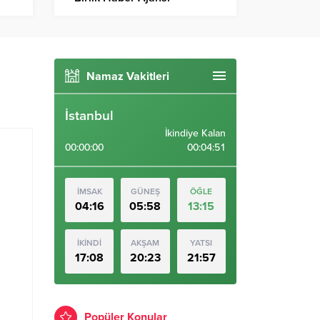
Namaz Vakitleri
İstanbul
İkindiye Kalan
00:00:00
00:04:50
İMSAK
GÜNEŞ
ÖĞLE
04:16
05:58
13:15
İKİNDİ
AKŞAM
YATSI
17:08
20:23
21:57
Popüler Konular