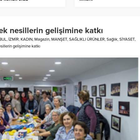
k nesillerin gelişimine katkı
BUL
,
İZMİR
,
KADIN
,
Magazin
,
MANŞET
,
SAĞLIKLI ÜRÜNLER
,
Sağlık
,
SİYASET
,
illerin gelişimine katkı