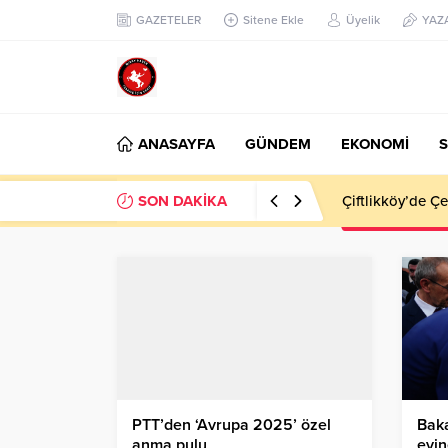
GAZETELER
Sitene Ekle
Üyelik
YAZ
ANASAYFA
GÜNDEM
EKONOMİ
S
SON DAKİKA
Çiftlikköy’de Çe
PTT’den ‘Avrupa 2025’ özel
Bak
anma pulu
evin