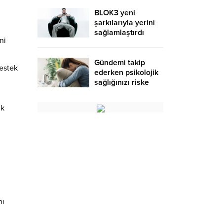
BLOK3 yeni
şarkılarıyla yerini
sağlamlaştırdı
ni
ı
Gündemi takip
destek
ederken psikolojik
sağlığınızı riske
atmayın!
uk
mı