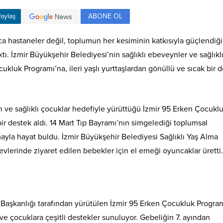
ABONE OL
aylaş
ca hastaneler değil, toplumun her kesiminin katkısıyla güçlendiği
tı. İzmir Büyükşehir Belediyesi’nin sağlıklı ebeveynler ve sağlıkl
kluk Programı’na, ileri yaşlı yurttaşlardan gönüllü ve sıcak bir 
n ve sağlıklı çocuklar hedefiyle yürüttüğü İzmir 95 Erken Çocukl
n bir destek aldı. 14 Mart Tıp Bayramı’nın simgelediği toplumsal
mayla hayat buldu. İzmir Büyükşehir Belediyesi Sağlıklı Yaş Alma
vlerinde ziyaret edilen bebekler için el emeği oyuncaklar üretti.
si Başkanlığı tarafından yürütülen İzmir 95 Erken Çocukluk Progra
 çocuklara çeşitli destekler sunuluyor. Gebeliğin 7. ayından