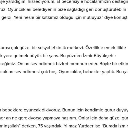
şe yaradığımı hissediyorum. El becerisiyle hocalarımızın desteği
oruz. Oyuncakları belediyenin bize sağladığı geri dönüştürülebilir
 geldi. Yeni nesle bir katkımız olduğu için mutluyuz” diye konuşt
ası çok güzel bir sosyal etkinlik merkezi. Özellikle emeklilikle
 bir yere gelmek büyük bir şans. Bu yüzden İzmir Büyükşehir
ceğimiz. Onları sevindirmek bizleri memnun eder. Böyle bir etkin
 çocukları sevindirmesi çok hoş. Oyuncaklar, bebekler yaptık. Bu ç
a bebeklere oyuncak dikiyoruz. Bunun için kendimle gurur duyu
her an ne gerekiyorsa yapmaya hazırım. Onlar için daha güzel gü
r inşallah” derken, 75 yaşındaki Yılmaz Yurdaer ise “Burada İzmi