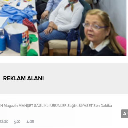
REKLAM ALANI
IN
Magazin
MANŞET
SAĞLIKLI ÜRÜNLER
Sağlık
SİYASET
Son Dakika
A
+
13:30
0
35