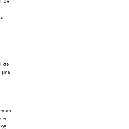
ni de
u.
likte
alışma
yorum.
nler
r 95