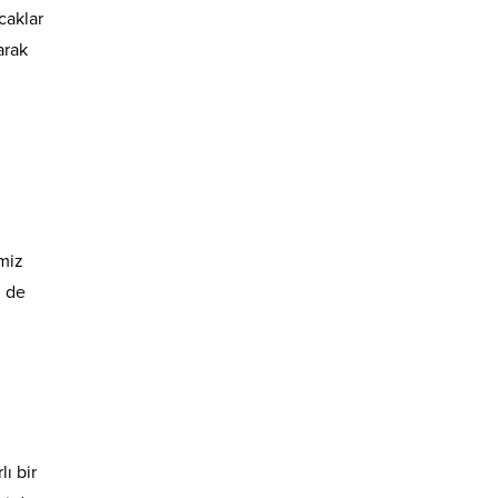
caklar
arak
imiz
i de
ı bir