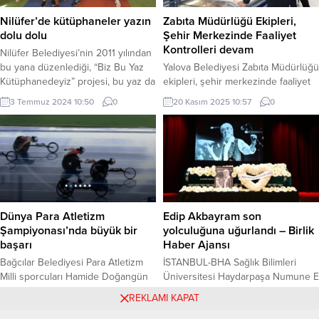
fidan dikim töreni için bir araya
gerçekleştirildi. MERSİN (İGFA) –
geldiklerini belirtti. BUGÜNE
Kayıt ve ölçü işlemlerinin alınması
Nilüfer’de kütüphaneler yazın
Zabıta Müdürlüğü Ekipleri,
KADAR 2 MİLYON 329 BİN...
ile...
dolu dolu
Şehir Merkezinde Faaliyet
Kontrolleri devam
Nilüfer Belediyesi’nin 2011 yılından
bu yana düzenlediği, “Biz Bu Yaz
Yalova Belediyesi Zabıta Müdürlüğü
Kütüphanedeyiz” projesi, bu yaz da
ekipleri, şehir merkezinde faaliyet
çocukları, kitapların renkli
gösteren marketlerde vatandaşların
3 Temmuz 2024 10:50
0
20 Kasım 2025 10:57
0
dünyasında buluşturacak. “Biz Bu
sağlığını korumak amacıyla
Yaz Kütüphanedeyiz” projesinin
kapsamlı etiket ve son tüketim
yeni dönemi Üçevler
tarihi (STT) denetimlerine aralıksız
Kütüphanesi’nde düzenlenen
olarak devam ediyor. Halkın güvenli
renkli bir etkinlikle başladı. BURSA
ve sağlıklı gıda tüketebilmesi için
(İGFA) – Nilüfer Belediye
düzenli olarak gerçekleştirilen
Kütüphane Müdürlüğü tarafından
kontrollerde, raflarda bulunan tüm
çocukların yaz tatilini verimli ve
ürünler detaylı şekilde incelenirken
Dünya Para Atletizm
Edip Akbayram son
keyifli geçirmeleri amacıyla...
özellikle süt ve süt ürünleri, et...
Şampiyonası’nda büyük bir
yolculuğuna uğurlandı – Birlik
başarı
Haber Ajansı
Bağcılar Belediyesi Para Atletizm
İSTANBUL-BHA Sağlık Bilimleri
Milli sporcuları Hamide Doğangün
Üniversitesi Haydarpaşa Numune Eğ
ile Zübeyde Süpürgeci
yaklaşık iki aydır tedavi gören ve iki
5 Ekim 2025 13:39
0
4 Mart 2025 11:24
0
REKLAMI KAPAT
Hindistan’da düzenlenen Dünya
gün önce hayatını kaybeden