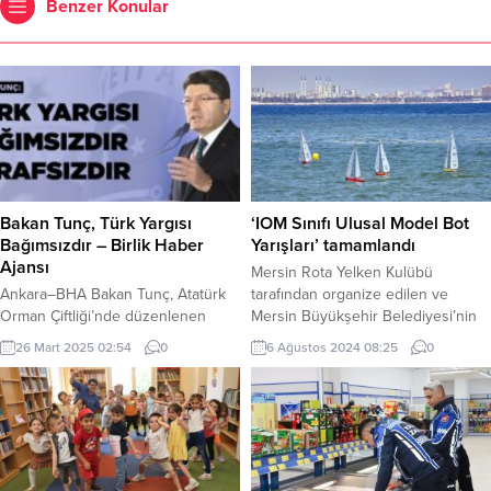
Benzer Konular
Bakan Tunç, Türk Yargısı
‘IOM Sınıfı Ulusal Model Bot
Bağımsızdır – Birlik Haber
Yarışları’ tamamlandı
Ajansı
Mersin Rota Yelken Kulübü
Ankara–BHA Bakan Tunç, Atatürk
tarafından organize edilen ve
Orman Çiftliği’nde düzenlenen
Mersin Büyükşehir Belediyesi’nin
“Şehit Cumhuriyet Savcısı Mehmet
Türkiye Yelken Federasyonu iş
26 Mart 2025 02:54
0
6 Ağustos 2024 08:25
0
Selim Kiraz Adalet Ormanı Fidan
birliği ile düzenlediği ‘IOM Sınıfı
Dikim Töreni”ne katıldı. Burada
Ulusal Model Bot Yarışları’
konuşan Adalet Bakanı Tunç, 10 yıl
tamamlandı. Yarış; Mersin’in yanı
önce şehit olan Cumhuriyet Savcısı
sıra İstanbul, Adana ve Ankara’dan
Mehmet Selim Kiraz’ın anısına
8 sporcunun katılımı ile Babil
oluşturdukları Adalet Ormanı’nın
Cumhuriyet Merkezi sahilinde