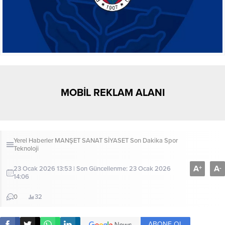
MOBİL REKLAM ALANI
Yerel Haberler
MANŞET
SANAT
SİYASET
Son Dakika
Spor
Teknoloji
A
A
+
-
23 Ocak 2026 13:53 | Son Güncellenme: 23 Ocak 2026
14:06
0
32
ABONE OL