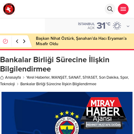
31
°C
İSTANBUL
AÇIK
Başkan Nihat Öztürk, Şanahan’da Hacı Eryaman’a
Misafir Oldu
Bankalar Birliği Sürecine İlişkin
Bilgilendirmee
Anasayfa
Yerel Haberler
,
MANŞET
,
SANAT
,
SİYASET
,
Son Dakika
,
Spor
,
Teknoloji
Bankalar Birliği Sürecine İlişkin Bilgilendirmee