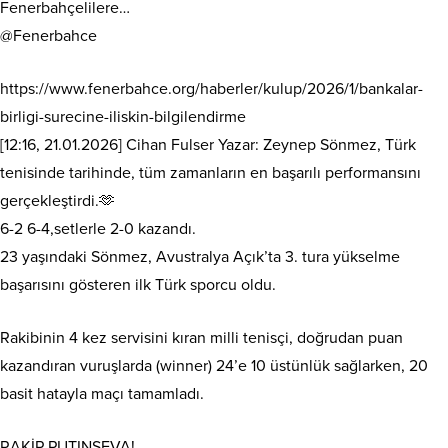
Fenerbahçelilere…
@Fenerbahce
https://www.fenerbahce.org/haberler/kulup/2026/1/bankalar-
birligi-surecine-iliskin-bilgilendirme
[12:16, 21.01.2026] Cihan Fulser Yazar: Zeynep Sönmez, Türk
tenisinde tarihinde, tüm zamanların en başarılı performansını
gerçekleştirdi.🫶
6-2 6-4,setlerle 2-0 kazandı.
23 yaşındaki Sönmez, Avustralya Açık’ta 3. tura yükselme
başarısını gösteren ilk Türk sporcu oldu.
Rakibinin 4 kez servisini kıran milli tenisçi, doğrudan puan
kazandıran vuruşlarda (winner) 24’e 10 üstünlük sağlarken, 20
basit hatayla maçı tamamladı.
RAKİP PUTINSEVA!