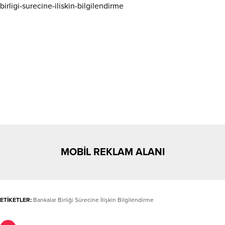
birligi-surecine-iliskin-bilgilendirme
MOBİL REKLAM ALANI
ETİKETLER:
Bankalar Birliği Sürecine İlişkin Bilgilendirme