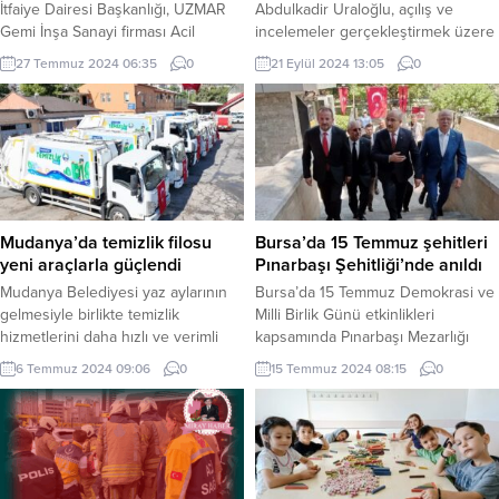
İtfaiye Dairesi Başkanlığı, UZMAR
Abdulkadir Uraloğlu, açılış ve
Gemi İnşa Sanayi firması Acil
incelemeler gerçekleştirmek üzere
Durum Ekiplerine eğitim verdi
Bursa’ya geldi. BURSA (İGFA) –
27 Temmuz 2024 06:35
0
21 Eylül 2024 13:05
0
KOCAELİ (İGFA) – acil durumlara
Ulaştırma ve Altyapı Bakanı
karşı vatandaşların can ve mal
Abdulkadir Uraloğlu, zamandan ve
güvenliği için 7/24 görev yapan
yakıttan 247 milyonluk tasarruf
Kocaeli Büyükşehir Belediyesi
sağlanacak olan İznik Çevre
İtfaiye Dairesi Başkanlığı, eğitim
Yolu’nu hizmete açmasının
faaliyetlerine hız kesmeden devam
ardından Ankara-Bursa Yüksek
ediyor. Gelen eğitim talepleri
Hızlı Tren (YHT) Hattı Şantiyesi’nde
doğrultusunda hem Kocaeli’de
incelemelerde bulundu. Bakan
Mudanya’da temizlik filosu
Bursa’da 15 Temmuz şehitleri
hem...
Uraloğlu, Bursa Hızlı Tren
yeni araçlarla güçlendi
Pınarbaşı Şehitliği’nde anıldı
Şantiyesinde,...
Mudanya Belediyesi yaz aylarının
Bursa’da 15 Temmuz Demokrasi ve
gelmesiyle birlikte temizlik
Milli Birlik Günü etkinlikleri
hizmetlerini daha hızlı ve verimli
kapsamında Pınarbaşı Mezarlığı
hale getirmek amacıyla araç
Şehitliği’nde tören düzenlendi.
6 Temmuz 2024 09:06
0
15 Temmuz 2024 08:15
0
filosuna yeni çöp kamyonları ekledi.
Törene Bursa Valisi Mahmut
BURSA (İGFA) – Çöp toplama ve
Demirtaş Bursa Büyükşehir
temizlik çalışmalarının daha etkin ve
Belediye Başkanı Mustafa Bozbey
verimli şekilde devam etmesi
Ak Parti Bursa Milletvekili Refik
amacıyla çalışmalarını sürdüren
Özen Ak Parti İl Başkanı Davut
Mudanya Belediyesi, yeni çöp
Gürkan Yıldırım Belediye Başkanı