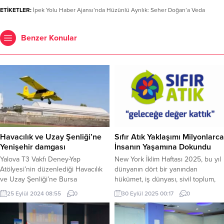
ETİKETLER:
İpek Yolu Haber Ajansı’nda Hüzünlü Ayrılık: Seher Doğan’a Veda
Benzer Konular
Havacılık ve Uzay Şenliği’ne
Sıfır Atık Yaklaşımı Milyonlarca
Yenişehir damgası
İnsanın Yaşamına Dokundu
Yalova T3 Vakfı Deney-Yap
New York İklim Haftası 2025, bu yıl
Atölyesi’nin düzenlediği Havacılık
dünyanın dört bir yanından
ve Uzay Şenliği’ne Bursa
hükümet, iş dünyası, sivil toplum,
Yenişehir’den Genç Kanatlar Grubu
akademi ve sanat dünyasının
25 Eylül 2024 08:55
0
30 Eylül 2025 00:17
0
da katıldı. Gürhan ADANA / BURSA
temsilcilerini bir araya getirdi. Sıfır
(İGFA) – Organizasyona 8 kişilik bir
Atık Vakfı’nın ana sponsorlardan
ekiple katıldıklarını belirten THK
biri olduğu New York İklim Haftası