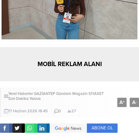
MOBİL REKLAM ALANI
Yerel Haberler
GAZİANTEP
Gündem
Magazin
SİYASET
Son Dakika
Yalova
A
A
+
-
17 Haziran 2026 18:45
0
27
ABONE OL