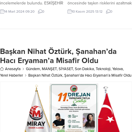
incelemelerde bulundu. ESKİŞEHİR
öncesinde taşkın risklerini azaltmak
(İGFA) – Milli Eğitim Bakan
amacıyla Yarımada bölgesindeki
14 Mart 2024 09:20
0
10 Kasım 2025 13:12
0
Yardımcısı Ökten, Eskişehir
derelerde temizlik ve ıslah
temasları kapsamında ilk olarak
çalışmalarını gerçekleştirdi. 2025
kentteki eğitim faaliyetlerine ilişkin
yılının başından itibaren toplamda
olgunlaşma enstitüsü ve 14 ilçenin
200 kilometre uzunluğunda dere
halk eğitimi merkezi müdürleri ile
temizliği yapılırken, bu süreçte 100
birlikte il millî eğitim müdürlüğünde
bin ton malzeme derelerden
Başkan Nihat Öztürk, Şanahan’da
gerçekleştirilen toplantıya katıldı.
çıkarıldı. Seferihisar, Urla,
Ökten, ardından Vali Hüseyin
Karaburun, Menderes ve Çeşme
Hacı Eryaman’a Misafir Oldu
Aksoy’u...
ilçelerinde gerçekleştirilen
çalışmalar kapsamında,...
Anasayfa
Gündem
,
MANŞET
,
SİYASET
,
Son Dakika
,
Teknoloji
,
Yalova
,
Yerel Haberler
Başkan Nihat Öztürk, Şanahan’da Hacı Eryaman’a Misafir Oldu