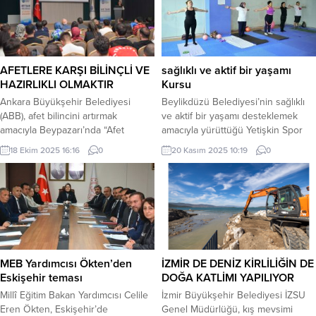
Yenişehir Şubesi Genç Kanatlar
2025 etkinliğinde konuşan Sıfır Atık
Lideri Melikşah Ayaz,
Vakfı Başkanı Samed Ağırbaş, iklim
“Organizasyonda 1 akrobasi ve 1
krizine karşı küresel dayanışma
üstten sabit kanatlı model uçakla
ve...
gösteri yapmak...
AFETLERE KARŞI BİLİNÇLİ VE
sağlıklı ve aktif bir yaşamı
HAZIRLIKLI OLMAKTIR
Kursu
Ankara Büyükşehir Belediyesi
Beylikdüzü Belediyesi’nin sağlıklı
(ABB), afet bilincini artırmak
ve aktif bir yaşamı desteklemek
amacıyla Beypazarı’nda “Afet
amacıyla yürüttüğü Yetişkin Spor
Farkındalık Eğitimi” düzenledi. 110
Kursları’nda dördüncü dönem
18 Ekim 2025 16:16
0
20 Kasım 2025 10:19
0
kişinin katıldığı seminerde, afet
devam ediyor. İlçenin farklı
türlerinden bireysel ve kurumsal
noktalarındaki 6 spor salonunda
hazırlık adımlarına, tahliye
sürdürülen kurslar, uzman
planlamasından yangın söndürme
eğitmenler eşliğinde
tekniklerine kadar birçok konu ele
gerçekleştiriliyor.
alındı. Ankara Büyükşehir
Belediyesi (ABB), afetlere karşı
bilinçli ve hazırlıklı bir toplum
MEB Yardımcısı Ökten’den
İZMİR DE DENİZ KİRLİLİĞİN DE
oluşturmak amacıyla sürdürdüğü
Eskişehir teması
DOĞA KATLİMI YAPILIYOR
“Afet Farkındalık...
Millî Eğitim Bakan Yardımcısı Celile
İzmir Büyükşehir Belediyesi İZSU
Eren Ökten, Eskişehir’de
Genel Müdürlüğü, kış mevsimi