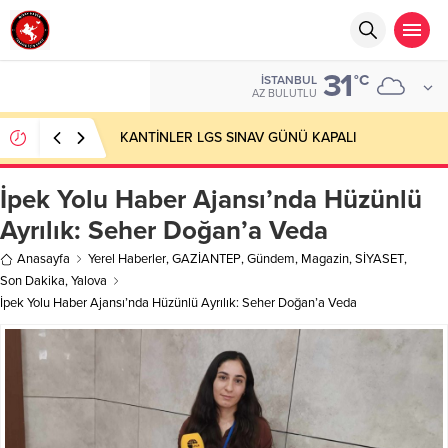
31
°C
İSTANBUL
AZ BULUTLU
KANTİNLER LGS SINAV GÜNÜ KAPALI
İpek Yolu Haber Ajansı’nda Hüzünlü
Ayrılık: Seher Doğan’a Veda
Anasayfa
Yerel Haberler
,
GAZİANTEP
,
Gündem
,
Magazin
,
SİYASET
,
Son Dakika
,
Yalova
İpek Yolu Haber Ajansı’nda Hüzünlü Ayrılık: Seher Doğan’a Veda