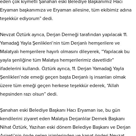
eden çok kıymetli Şanahan eski Belediye Başkanımız Hacı
Eryaman başkanımıza ve Eryaman ailesine, tüm ekibimiz adına
teşekkür ediyorum” dedi.
Nevzat Öztürk ayrıca, Derjan Derneği tarafından yapılacak 11.
Yamadağ Yayla Şenlikleri’nin tüm Derjanlı hemşerilere ve
Malatyalı hemşerilere hayırlı olmasını dileyerek, “Yapılacak bu
yayla şenliğine tüm Malatya hemşerilerimiz davetlidir”
ifadelerini kullandı. Öztürk ayrıca, 11. Derjan Yamadağ Yayla
Şenlikleri’nde emeği geçen başta Derjanlı iş insanları olmak
üzere tüm emeği geçen herkese teşekkür ederek, “Allah
hepsinden razı olsun” dedi.
Şanahan eski Belediye Başkanı Hacı Eryaman ise, bu gün
kendilerini ziyaret eden Malatya Derjanlılar Dernek Başkanı
Nihat Öztürk, Yazıhan eski dönem Belediye Başkanı ve Derjan
Aşireti’nin önde gelen isimlerinden ve kanat önderi Nevzat