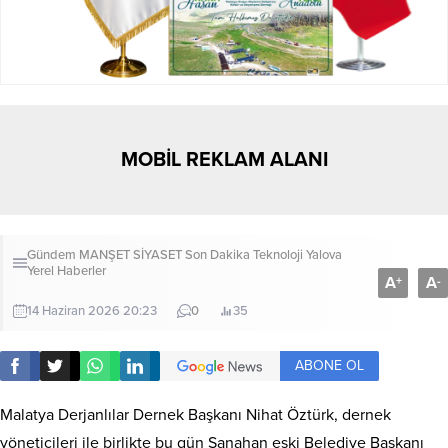
MOBİL REKLAM ALANI
Gündem
MANŞET
SİYASET
Son Dakika
Teknoloji
Yalova
Yerel Haberler
A
A
+
-
14 Haziran 2026 20:23
0
35
ABONE OL
Malatya Derjanlılar Dernek Başkanı Nihat Öztürk, dernek
yöneticileri ile birlikte bu gün Şanahan eski Belediye Başkanı