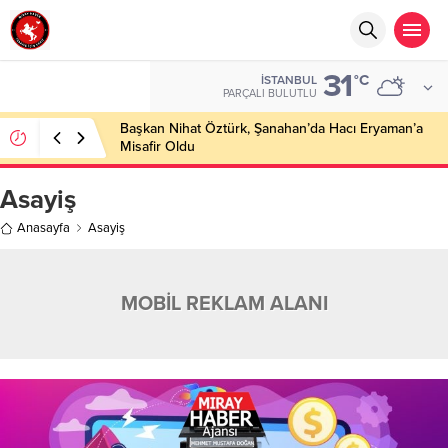
31
°C
İSTANBUL
PARÇALI BULUTLU
Başkan Nihat Öztürk, Şanahan’da Hacı Eryaman’a
Misafir Oldu
Asayiş
Anasayfa
Asayiş
MOBİL REKLAM ALANI