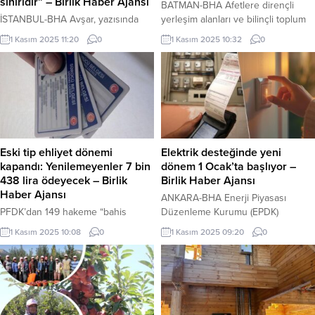
sınırıdır” – Birlik Haber Ajansı
BATMAN-BHA Afetlere dirençli
İSTANBUL-BHA Avşar, yazısında
yerleşim alanları ve bilinçli toplum
veri güvenliğinin artık yalnızca
hedefiyle yürütülen toplantıda,
1 Kasım 2025 11:20
0
1 Kasım 2025 10:32
0
teknik bir mesele değil, doğrudan
2021 yılında hazırlanan ve 2022
milli güvenlik ve egemenlik konusu
itibarıyla uygulamaya alınan İRAP
olduğunu vurguladı. Kamu
çerçevesinde kent genelinde
kurumlarının elinde bulunan dijital
yürütülen çalışmalar masaya
verilerin, çağdaş devlet yapısında
yatırıldı. Toplantıda; sel, taşkın,
“egemenliğin dijital izdüşümü”
deprem gibi doğal afetlerin yanı
hâline geldiğini belirten Avşar, şu
sıra teknolojik ve insan kaynaklı
ifadeleri kullandı: “Kamu
risklerin azaltılması için sürdürülen
Eski tip ehliyet dönemi
Elektrik desteğinde yeni
kurumlarına ait verilerin yabancı
ve planlanan faaliyetler
kapandı: Yenilemeyenler 7 bin
dönem 1 Ocak’ta başlıyor –
yazılım altyapılarına aktarılması, idari
değerlendirildi. Ayrıca, kentsel...
438 lira ödeyecek – Birlik
Birlik Haber Ajansı
kolaylık ya...
Haber Ajansı
ANKARA-BHA Enerji Piyasası
PFDK’dan 149 hakeme “bahis
Düzenleme Kurumu (EPDK)
oynama” nedeniyle men cezası
tarafından hazırlanan yeni
1 Kasım 2025 10:08
0
1 Kasım 2025 09:20
0
İçeriği Görüntüle ANKARA-BHA
düzenleme ile enerji kaynaklarının
Yeni tip ehliyet uygulaması 2016’da
verimli kullanılması ve desteklerin
başlamış, vatandaşların mağdur
daha adil dağıtılması hedefleniyor.
olmaması için son tarih tam dört
Destek limiti güncellendi Yeni
kez uzatılmıştı. Ancak bu kez süre
uygulamaya göre, yıllık 4 bin
doldu ve herhangi bir erteleme
kilovatsaat (aylık ortalama 333