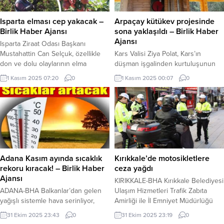
yapılmadı. İçişleri Bakanı Ali
kilovat) sınırının altında elektrik
Yerlikaya, ekim ayı boyunca sosyal
tüketen abonelere destek
Isparta elması cep yakacak –
Arpaçay kütükev projesinde
medya üzerinden yaptığı
verilmeye devam edilecek. Bu
Birlik Haber Ajansı
sona yaklaşıldı – Birlik Haber
paylaşımlarla “Son...
tüketim miktarı, yaklaşık 984 liralık...
Ajansı
Isparta Ziraat Odası Başkanı
Mustahattin Can Selçuk, özellikle
Kars Valisi Ziya Polat, Kars’ın
don ve dolu olaylarının elma
düşman işgalinden kurtuluşunun
üretimini olumsuz etkilediğini
105. yıl dönümünü mesajı İçeriği
1 Kasım 2025 07:20
0
1 Kasım 2025 00:07
0
belirterek, bu durumun fiyatlara
Görüntüle KARS-BHA Yerel
doğrudan yansıyacağını söyledi.
yönetimlerin öncülüğünde
Geçtiğimiz yıl 60 TL’den alıcı bulan
başlatılan proje, bölgenin kültürel
elmanın bu yıl 200 TL’ye kadar
ve sosyal yapısına önemli katkılar
çıkabileceğini ifade eden Başkan
sağlamayı hedefliyor. Kütükev,
Selçuk, fiyat artışının temel
geleneksel köy yaşamını modern
nedeninin olumsuz hava koşulları
bir yapıyla birleştirerek Arpaçay
olduğunu vurguladı. Selçuk,“Bu...
halkının günlük yaşamına değer
Adana Kasım ayında sıcaklık
Kırıkkale’de motosikletlere
katacak. Kütükev projesi,
rekoru kıracak! – Birlik Haber
ceza yağdı
Arpaçay’ın kültürel mirasını
Ajansı
KIRIKKALE-BHA Kırıkkale Belediyesi
yaşatmak ve...
ADANA-BHA Balkanlar’dan gelen
Ulaşım Hizmetleri Trafik Zabıta
yağışlı sistemle hava serinliyor,
Amirliği ile İl Emniyet Müdürlüğü
kuvvetli sağanak kapıda İçeriği
ekipleri, kent genelinde
31 Ekim 2025 23:43
0
31 Ekim 2025 23:19
0
Görüntüle Adana’da kış bir türlü
kaldırımların yayalar tarafından