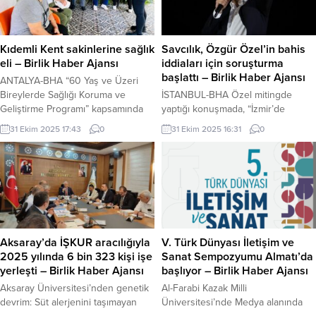
rengini kucaklıyor. Kısa filmler,
haline gelen ve işlevini büyük
belgeseller ve sinema okulları
ölçüde yitiren yağmur suyu hatları,
öğrenci filmleri; Türk sinemasının
yürütülen çalışmalarla yeniden işler
genç yüzünü beyazperdeye taşıdı.
hale getiriliyor. Özellikle Bülbül
Kıdemli Kent sakinlerine sağlık
Savcılık, Özgür Özel’in bahis
Gerçek diye bir şey yok algılarımız
Deresi ve...
eli – Birlik Haber Ajansı
iddiaları için soruşturma
var Otokurmaca...
başlattı – Birlik Haber Ajansı
ANTALYA-BHA “60 Yaş ve Üzeri
Bireylerde Sağlığı Koruma ve
İSTANBUL-BHA Özel mitingde
Geliştirme Programı” kapsamında
yaptığı konuşmada, “İzmir’de
düzenlenen etkinliklerde, kıdemli
Göztepe’ye haksız kırmızı kart
31 Ekim 2025 17:43
0
31 Ekim 2025 16:31
0
kent sakinlerinin kan basıncı, kan
veren hakemin maçında, Kuzey
şekeri, kolesterol ölçümleri ve
Kıbrıs’tan biri 5,5 milyonluk kırmızı
vücut kitle indeksi gibi sağlık
karta bahis oynamış” ifadelerini
göstergeleri haftalık olarak takip
kullanmıştı. Bu sözlerin ardından
ediliyor. Ayrıca, kronik hastalık
kamuoyunda büyük yankı uyandı.
riskleri de düzenli olarak kontrol
Savcılık, iddiaları “ihbar”
edilerek olası sağlık sorunlarına
kapsamında değerlendirerek, ilgili
erken müdahale edilmesi
maçtaki hakem kararlarını ve bahis
Aksaray’da İŞKUR aracılığıyla
V. Türk Dünyası İletişim ve
hedefleniyor....
hareketlerini incelemeye aldı. 49
2025 yılında 6 bin 323 kişi işe
Sanat Sempozyumu Almatı’da
Suriyeli öğrenci Harp Okullarında...
yerleşti – Birlik Haber Ajansı
başlıyor – Birlik Haber Ajansı
Aksaray Üniversitesi’nden genetik
Al-Farabi Kazak Milli
devrim: Süt alerjenini taşımayan
Üniversitesi’nde Medya alanında