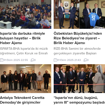
gelmiyor. Meteoroloji Genel
güvenli şekilde kullanılabilmesi
Müdürlüğü’nün 5 günlük hava
amacıyla ortak bir denetim
tahmin raporuna göre, kentte
gerçekleştirdi. Yaya güvenliğini
sıcaklıklar kasım ayının ilk
tehdit eden durumlara karşı
haftasında da 30 derecenin altına
gerçekleştirilen uygulamada, trafiğe
düşmeyecek. 31 Ekim Cuma günü
kapalı cadde ve sokaklara giren
30 dereceyi gören hava sıcaklığı,
motorlu araçlara cezai işlem
Isparta’da darbuka ritmiyle
Özbekistan Büyükelçisi’nden
hafta sonunda 32 dereceye...
uygulandı. Ayrıca, kaldırımları ve yol
buluşan hayatlar – Birlik
Rize Belediyesi’ne ziyaret –
kenarlarını...
Haber Ajansı
Birlik Haber Ajansı
ISPARTA-BHA Isparta’da iki müzik
RİZE-BHA Samimi bir atmosferde
öğretmeni, Çetin Koruk ve Emrah
gerçekleşen ziyarette Başkan
Turgut’un iki yıl önce başlattığı
Metin, “Cumhurbaşkanımız Recep
31 Ekim 2025 22:55
0
31 Ekim 2025 21:43
0
küçük bir ritim atölyesi, bugün 100
Tayyip Erdoğan’ın baba ocağı
kişilik dev bir ritim orkestrasına
Rize’ye hoş geldiniz” diyerek
dönüştü. Topluluk, sadece müzik
konuğunu karşıladı. Metin, Rize’nin
yapmakla kalmıyor; aynı zamanda
kültürel yapısı, doğal güzellikleri ve
farklı mesleklerden insanların bir
turizm alanında hayata geçirilen
araya geldiği, hayatlara neşe katan
projeler hakkında Büyükelçi
bir buluşma noktası haline geldi.
Khaydarov’a bilgi verdi. Rize Ticaret
Gündüz doktorluk yapan,...
ve Ekonomi Uluslararası Kongre &
Antalya Teknokent Caretta
“Isparta’nın dünü, bugünü,
Zirvesi başladı İçeriği Görüntüle
Demoday’de girişimciler
yarını III” sempozyumu başladı
Görüşmede, Türkiye...