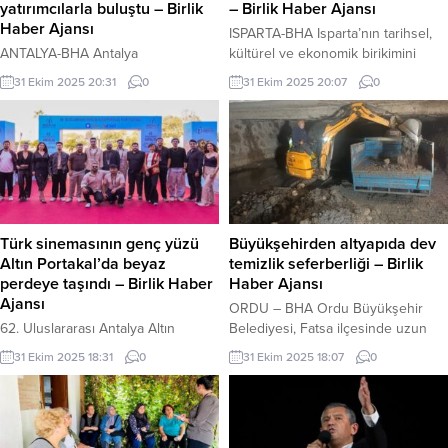
yatırımcılarla buluştu – Birlik
– Birlik Haber Ajansı
Haber Ajansı
ISPARTA-BHA Isparta’nın tarihsel,
ANTALYA-BHA Antalya
kültürel ve ekonomik birikimini
Teknokent’in girişimcilik faaliyetleri
bütüncül bir yaklaşımla
31 Ekim 2025 20:31
0
31 Ekim 2025 20:07
0
kapsamında düzenlenen DemoDay
değerlendirmeyi amaçlayan
etkinliğinde, farklı sektörlerde
“Isparta’nın Dünü, Bugünü, Yarını
faaliyet gösteren girişimler
III” Sempozyumu başladı. Program,
projelerini yatırımcılara sundu. Türk
Isparta Uygulamalı Bilimler
sinemasının genç yüzü Altın
Üniversitesi Gönen Meslek
Portakal’da beyaz perdeye taşındı
Yüksekokulu El Sanatları Bölümü
İçeriği Görüntüle Etkinlikte Antalya
öğretim görevlisi Emine Kayhan’ın
Teknokent Genel Müdürü Dr.
hazırladığı “Osmanlı Harita Resim
Türk sinemasının genç yüzü
Büyükşehirden altyapıda dev
İbrahim Yavuz, Fark Labs Proje
Geleneği Çerçevesinde Isparta ve
Altın Portakal’da beyaz
temizlik seferberliği – Birlik
Koordinatörü Duygu Kayaalp An,
İlçeleri” adlı serginin açılışıyla
perdeye taşındı – Birlik Haber
Haber Ajansı
Albaraka Portföy İş Geliştirme
başladı....
Ajansı
ORDU – BHA Ordu Büyükşehir
Müdürü Ahmet Yasin...
62. Uluslararası Antalya Altın
Belediyesi, Fatsa ilçesinde uzun
Portakal Film Festivali’nde her
yıllardır kapsamlı bir temizlik
31 Ekim 2025 18:31
0
31 Ekim 2025 18:07
0
türden, her konudan, her açıdan
çalışması yapılmayan yağmur suyu
filmlerle tam bir festival keyfi
kanalları, bakslar ve menfezlerde
yaşanıyor. Atatürk Kültür Merkezi
adeta tarihi nitelikte bir temizlik
(AKM) salonları, sinemanın her
seferberliği başlattı. Zamanla dehliz