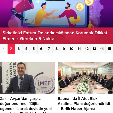
Şirketinizi Fatura Dolandırıcılığından Korumak Dikkat
Etmeniz Gereken 5 Nokta
2
1
3
4
5
6
7
8
9
10
11
12
13
14
15
Zakir Avşar’dan çarpıcı
Batman’da İl Afet Risk
değerlendirme: “Dijital
Azaltma Planı değerlendirildi
egemenlik artık devletin yeni
– Birlik Haber Ajansı