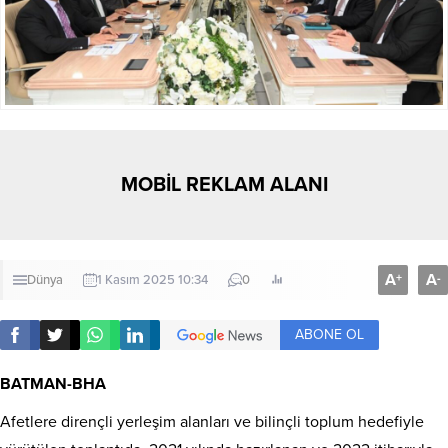
MOBİL REKLAM ALANI
A
A
+
-
Dünya
1 Kasım 2025 10:34
0
ABONE OL
BATMAN-BHA
Afetlere dirençli yerleşim alanları ve bilinçli toplum hedefiyle