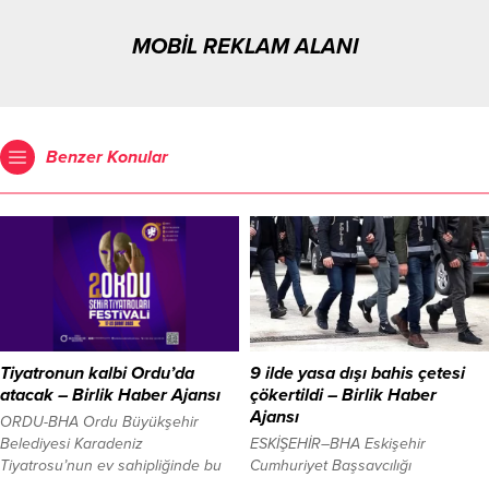
MOBİL REKLAM ALANI
Benzer Konular
Tiyatronun kalbi Ordu’da
9 ilde yasa dışı bahis çetesi
atacak – Birlik Haber Ajansı
çökertildi – Birlik Haber
Ajansı
ORDU-BHA Ordu Büyükşehir
Belediyesi Karadeniz
ESKİŞEHİR–BHA Eskişehir
Tiyatrosu’nun ev sahipliğinde bu
Cumhuriyet Başsavcılığı
yıl ikincisi gerçekleştirilecek olan
koordinesinde, İl Emniyet