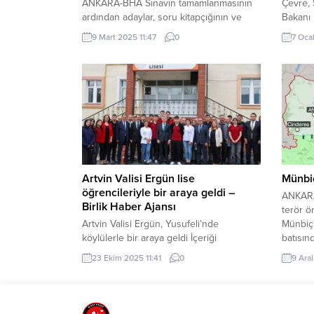
ANKARA-BHA Sınavın tamamlanmasının
Çevre, Ş
ardından adaylar, soru kitapçığının ve
Bakanı 
cevap anahtarının ne zaman
hakkı t
9 Mart 2025 11:47
0
7 Oca
yayımlanacağını merak ediyor. ÖSYM,
duyarlı
önceki yıllarda olduğu gibi sınav sonrası
ediyors
belirli oranda soruyu erişime açıyor.
hareke
2025-YDS/1 soru kitapçığı ve cevap
başarı T
anahtarının, ÖSYM’nin resmi internet
salt bi
sitesinde gün içinde paylaşılması
zamanda
bekleniyor. YDS sonuçları ne zaman
açıklanacak? Adayların en çok merak...
Artvin Valisi Ergün lise
Münbiç
öğrencileriyle bir araya geldi –
ANKARA
Birlik Haber Ajansı
terör ö
Artvin Valisi Ergün, Yusufeli’nde
Münbiç’
köylülerle bir araya geldi İçeriği
batısın
Görüntüle BAYRAM SARAYOĞLU / BHA
temizl
23 Ekim 2025 11:41
0
9 Ara
– ARTVİN Ergün, beraberindeki İl Milli
Münbiç’
Eğitim Müdürü Fahri Acar ile ziyaret ettiği
kuzeyd
okulda, öğrencilerin yoğun ilgisiyle
arındır
karşılaştı. Okulda bir süre incelemelerde
hattınd