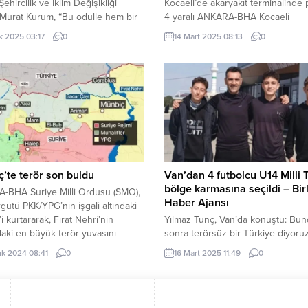
ehircilik ve İklim Değişikliği
Kocaeli’de akaryakıt terminalinde 
Murat Kurum, “Bu ödülle hem bir
4 yaralı ANKARA-BHA Kocaeli
eslim ediyor hem de bizimle aynı
Büyükşehir Belediyesi’nin Ramaz
k 2025 03:17
0
14 Mart 2025 08:13
0
lığa sahip olduğunuzu ilan
ayına özel hazırladığı etkinlikler hı
unuz. Sıfır Atık, küresel bir çevre
kesmiyor. “Mutlu Şehir Okulları
tine dönüşmüştür. Bu büyük
Ramazan’da Bi’ Başka” etkinlikleri
ürkiye’ye aittir. Sıfır Atık Projesi
kapsamında çocuk edebiyatı konu
r çevre hareketi değil aynı
Yazar Tuğba Coşkuner, çocuk
...
edebiyatında hikâye yazım süreci
katılımcılara anlattı. Türkiye’de ço
kitabı yazarı olmak Kocaeli Büyük
Belediyesi, “Mutlu Şehir Okulları
Ramazan’da...
’te terör son buldu
Van’dan 4 futbolcu U14 Milli 
bölge karmasına seçildi – Birl
-BHA Suriye Milli Ordusu (SMO),
Haber Ajansı
rgütü PKK/YPG’nin işgali altındaki
i kurtararak, Fırat Nehri’nin
Yılmaz Tunç, Van’da konuştu: Bu
daki en büyük terör yuvasını
sonra terörsüz bir Türkiye diyoru
edi. Operasyon kapsamında
BHA Türkiye Futbol Fedarasyonu 
lık 2024 08:41
0
16 Mart 2025 11:49
0
in batısındaki Ureyme beldesi ile
2024-2025 Futbol sezonu U14 mill
eki Um Dadat köyünü terörden
bölge karması oluşturulması kap
an ve ilçenin kuzey ve batı
Doğu Anadolu bölgesinde yapılan 
an giren Suriye Milli Ordusu
takım seçmelerinde 78 futbolcu a