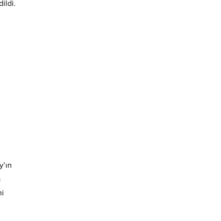
ildi.
y’ın
a
ni