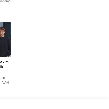
patlama:
an
z
şuldu.
ni
cuk
şehir
Takım
ik
ndan
z! VAN–
(TFF)
i takım
samında
milli
rasında