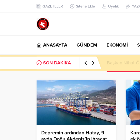
GAZETELER
Sitene Ekle
Üyelik
YAZ
ANASAYFA
GÜNDEM
EKONOMİ
S
SON DAKİKA
Başkan Nihat Öz
Depremin ardından Hatay, 9
Karg
ayda Doğu Akdeniz’in ihracat
ek ö