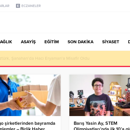
ARLAR
ECZANELER
AĞLIK
ASAYİŞ
EĞİTİM
SON DAKİKA
SİYASET
türk, Şanahan’da Hacı Eryaman’a Misafir Oldu
o şirketlerinden bayramda
Barış Yasin Ay, STEM
nlemler – Birlik Haber
Olimpiyatları’nda ilk 10’a gi