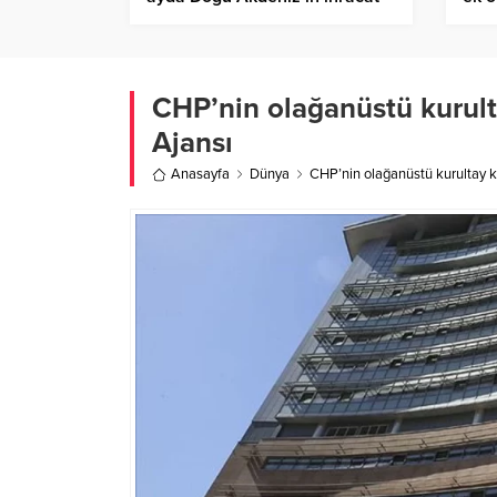
lideri oldu – Birlik Haber Ajansı
Ajan
CHP’nin olağanüstü kurulta
Ajansı
Anasayfa
Dünya
CHP’nin olağanüstü kurultay ka