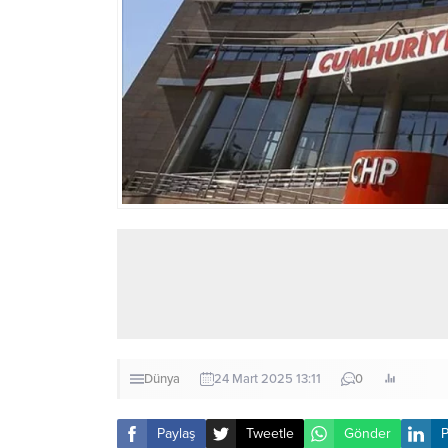
Dünya
24 Mart 2025 13:11
0
Paylaş
Tweetle
Gönder
P