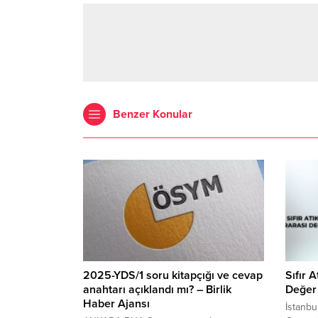
Benzer Konular
2025-YDS/1 soru kitapçığı ve cevap
Sıfır 
anahtarı açıklandı mı? – Birlik
Değer 
Haber Ajansı
İstanb