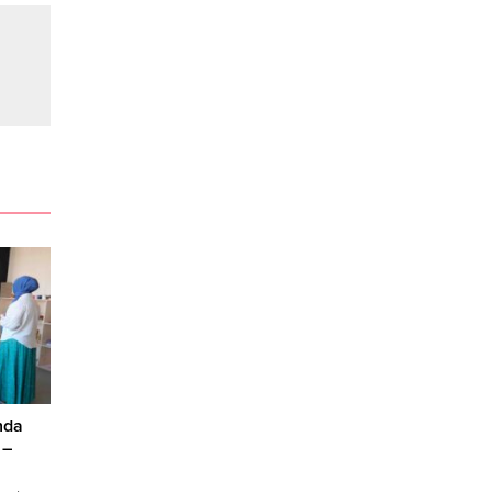
nda
 –