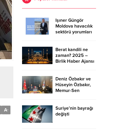
Işıner Güngör
Moldova havacılık
sektörü yorumları
Berat kandili ne
zaman? 2025 –
Birlik Haber Ajansı
Deniz Özbakır ve
Hüseyin Özbakır,
Memur-Sen
Başkanı Ali Yalçın’ı
ziyaret etti – Birlik
Haber Ajansı
Suriye’nin bayrağı
A
-
değişti