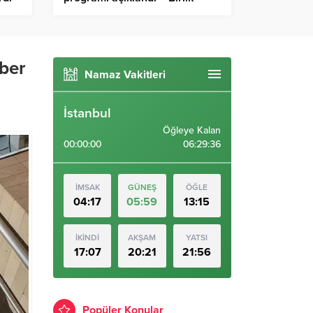
Haber Ajansı
aber
Namaz Vakitleri
İstanbul
Öğleye Kalan
00:00:00
06:29:35
İMSAK
GÜNEŞ
ÖĞLE
04:17
05:59
13:15
İKİNDİ
AKŞAM
YATSI
17:07
20:21
21:56
Popüler Konular