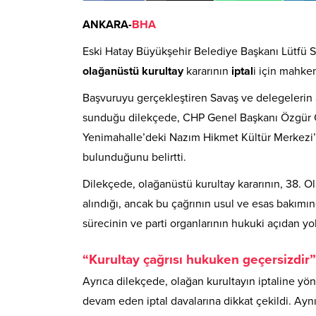
ANKARA-
BHA
Eski Hatay Büyükşehir Belediye Başkanı Lütfü Sa
olağanüstü kurultay
kararının
iptal
i için mahk
Başvuruyu gerçekleştiren Savaş ve delegelerin
sunduğu dilekçede, CHP Genel Başkanı Özgür Ö
Yenimahalle’deki Nazım Hikmet Kültür Merkezi
bulunduğunu belirtti.
Dilekçede, olağanüstü kurultay kararının, 38. 
alındığı, ancak bu çağrının usul ve esas bakımın
sürecinin ve parti organlarının hukuki açıdan
“Kurultay çağrısı hukuken geçersizdir”
Ayrıca dilekçede, olağan kurultayın iptaline 
devam eden iptal davalarına dikkat çekildi. Ayn