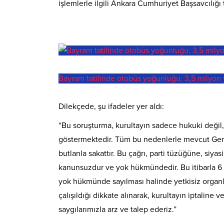
işlemlerle ilgili Ankara Cumhuriyet Başsavcılığı
Bayram tatilinde otobüs yoğunluğu: 3,5 milyon
Dilekçede, şu ifadeler yer aldı:
“Bu soruşturma, kurultayın sadece hukuki deği
göstermektedir. Tüm bu nedenlerle mevcut Genel
butlanla sakattır. Bu çağrı, parti tüzüğüne, siya
kanunsuzdur ve yok hükmündedir. Bu itibarla 6 
yok hükmünde sayılması halinde yetkisiz organl
çalışıldığı dikkate alınarak, kurultayın iptaline 
saygılarımızla arz ve talep ederiz.”