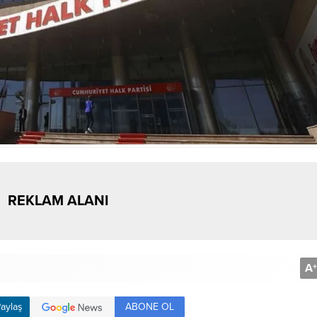
REKLAM ALANI
A
+
ABONE OL
aylaş