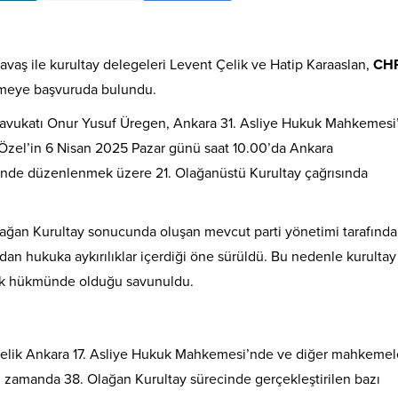
vaş ile kurultay delegeleri Levent Çelik ve Hatip Karaaslan,
CH
emeye başvuruda bulundu.
 avukatı Onur Yusuf Üregen, Ankara 31. Asliye Hukuk Mahkemesi
zel’in 6 Nisan 2025 Pazar günü saat 10.00’da Ankara
’nde düzenlenmek üzere 21. Olağanüstü Kurultay çağrısında
Olağan Kurultay sonucunda oluşan mevcut parti yönetimi tarafınd
dan hukuka aykırılıklar içerdiği öne sürüldü. Bu nedenle kurultay
 yok hükmünde olduğu savunuldu.
yönelik Ankara 17. Asliye Hukuk Mahkemesi’nde ve diğer mahkeme
ı zamanda 38. Olağan Kurultay sürecinde gerçekleştirilen bazı