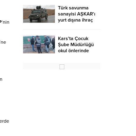
Türk savunma
sanayisi AŞKAR’ı
yurt dışına ihraç
P
‘nin
ediyor – Birlik
Haber Ajansı
Kars’ta Çocuk
’ne
Şube Müdürlüğü
okul önlerinde
denetimlerini
artırdı – Birlik
Haber Ajansı
an
lerde