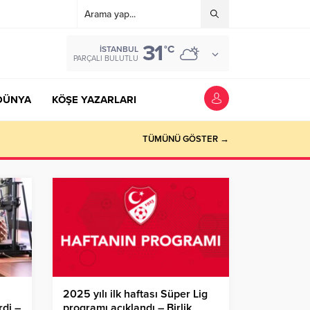
31
°C
İSTANBUL
PARÇALI BULUTLU
DÜNYA
KÖŞE YAZARLARI
TÜMÜNÜ GÖSTER →
2025 yılı ilk haftası Süper Lig
rdi –
programı açıklandı – Birlik