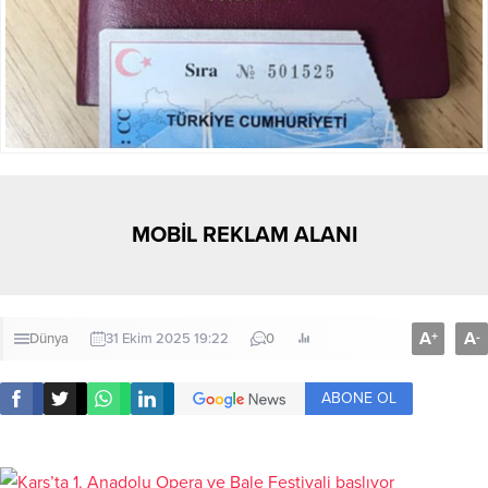
MOBİL REKLAM ALANI
A
A
+
-
Dünya
31 Ekim 2025 19:22
0
ABONE OL