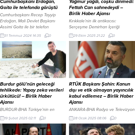
Cumhurbaşkanı Erdoğan,
Yağmur yağdı, coşku dinmedi:
Goita ile telefonda görüştü
Fettah Can sahnedeydi –
Birlik Haber Ajansı
Cumhurbaşkanı Recep Tayyip
Erdoğan, Mali Devlet Başkanı
Kırıkkale’nin ilk antikacısı:
Assimi Goita ile bir telefon
Serçeşme Demirhan İçeriği
görüşmesi gerçekleştirdi. ANKARA
Görüntüle KIRIKKALE – BHA
31 Temmuz 2024 14:35
0
29 Ekim 2025 21:22
0
(İGFA) – Cumhurbaşkanı Erdoğan,
Kırıkkale’de 29 Ekim Cumhuriyet
Mali Devlet Başkanı Goita ile
Bayramı kutlamaları, sağanak
telefonda görüştü İletişim
yağışa rağmen büyük bir coşkuyla
Başkanlığı’ndan aktarılan
gerçekleştirildi. Cumhuriyet
görüşmede Türkiye ile Mali ikili
Meydanı’nı dolduran binlerce
ilişkileri, terörle mücadelede iş
vatandaş, ünlü sanatçı Fettah
birliği, bölgesel ve küresel konular
Can’ın konserinde Cumhuriyet’in
ele alındı. Cumhurbaşkanı Erdoğan
102. yılını hep birlikte kutladı.
Burdur gölü’nün geleceği
RTÜK Başkanı Şahin: Kanun
görüşmede; Türkiye’nin Mali...
Kırıkkale Belediyesi tarafından
tehlikede: Yapay zeka verileri
dışı ve etik olmayan yayıncılık
organize edilen kutlamalar, akşam
ürkütücü! – Birlik Haber
kabul edilemez – Birlik Haber
saatlerinde başlayan yoğun
Ajansı
Ajansı
yağışa...
BURDUR-BHA Türkiye’nin en
ANKARA-BHA Radyo ve Televizyon
önemli su kaynaklarından biri olan
Üst Kurulu (RTÜK) Başkanı
19 Şubat 2025 02:11
0
28 Ocak 2025 08:06
0
Burdur Gölü, kuraklık tehdidi
Ebubekir Şahin, sosyal medya
altında küçülmeye devam ediyor.
hesabı üzerinden yaptığı
Smart City & Partners (SC&P)
açıklamada, Bolu Kartalkaya’daki