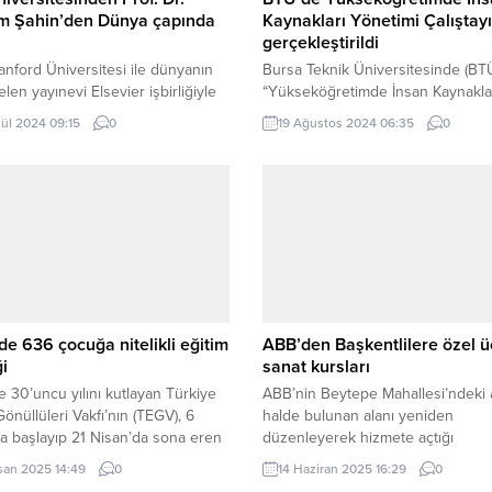
m Şahin’den Dünya çapında
Kaynakları Yönetimi Çalıştayı
gerçekleştirildi
nford Üniversitesi ile dünyanın
Bursa Teknik Üniversitesinde (BTÜ
len yayınevi Elsevier işbirliğiyle
“Yükseköğretimde İnsan Kaynakla
dünyanın en etkili bilim
Yönetimi Çalıştayı” gerçekleştirildi
lül 2024 09:15
0
19 Ağustos 2024 06:35
0
ının yer aldığı listenin 2023 yılı
üniversiteden, 51 insan kaynakları
rı açıklandı. Çalışmada dünya
yöneticisinin katıldığı çalıştayda; i
de “Yıllık Etki” kategorisinde
akademik personelin sorunları m
 bilim insanı, “Kariyer Boyu Etki”
yatırılarak, çözüm önerileri sunuld
isinde ise 217.097 bilim insanı
BURSA (İGFA) – Mimar Sinan Yerl
ndi. Sıralama, akademisyenlerin
Turkuaz Salon’da yapılan
i yayın sayıları ve bu yayınlara...
‘Yükseköğretimde İnsan Kaynaklar
Yönetimi Çalıştayı’nın açılışına, B
Rektörü Prof. Dr. Naci Çağlar, Rektö
e 636 çocuğa nitelikli eğitim
ABB’den Başkentlilere özel ü
i
sanat kursları
 30’uncu yılını kutlayan Türkiye
ABB’nin Beytepe Mahallesi’ndeki a
Gönüllüleri Vakfı’nın (TEGV), 6
halde bulunan alanı yeniden
a başlayıp 21 Nisan’da sona eren
düzenleyerek hizmete açtığı
a Maratonu kapsamında başlatılan
SanAtölye’de; üç ana branşta ücre
san 2025 14:49
0
14 Haziran 2025 16:29
0
lımızda Adımlarımızla Geleceği
sanat eğitimleri veriliyor. ANKARA