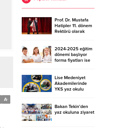
Prof. Dr. Mustafa
Hatipler 11. dönem
Rektörü olarak
cübbe giydi
2024-2025 eğitim
dönemi başlıyor
forma fiyatları ise
cep yakıyor
Lise Medeniyet
Akademilerinde
YKS yaz okulu
kayıtları başlıyor
A
-
Bakan Tekin’den
yaz okuluna ziyaret