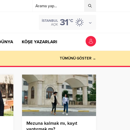
31
°C
İSTANBUL
AÇIK
DÜNYA
KÖŞE YAZARLARI
TÜMÜNÜ GÖSTER →
Mezuna kalmak mı, kayıt
yaptırmak mı?