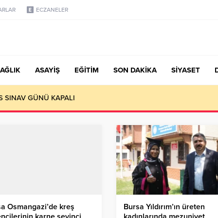
ARLAR
ECZANELER
AĞLIK
ASAYİŞ
EĞİTİM
SON DAKİKA
SİYASET
S SINAV GÜNÜ KAPALI
sa Osmangazi’de kreş
Bursa Yıldırım’ın üreten
ncilerinin karne sevinci
kadınlarında mezuniyet