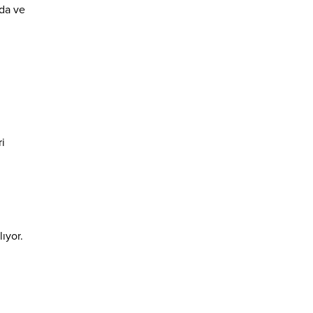
nda ve
ri
ıyor.