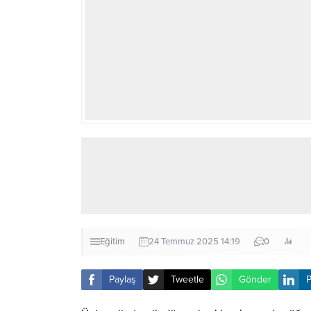
Eğitim
24 Temmuz 2025 14:19
0
Paylaş
Tweetle
Gönder
P