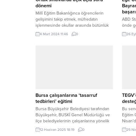
dönemi
Bayra
başarı
Millî Eğitim Bakanlığınca öğrencilerin
gelişimini takip etmek, müfredatın
ABD Sta
işlenmesinde okullar arasında bütünlük
önde ge
sağlamak ve uygulama birliği oluşturmak
her yıl 
4 Mart 2024 11:46
0
26 Ey
amacıyla 26-27 Mart’ta yapılacak ülke
insanlar
geneli ortak sınavlarda ilk kez
sonuçla
öğrencilerin cevapları kendi cümleleriyle
genelin
yazacakları açık uçlu ve kısa cevaplı
223.152
sorular kullanılacak. ANKARA (İGFA) –
kategor
MEB Ölçme, Değerlendirme ve Sınav
listele
Hizmetleri Genel Müdürü...
nitelikl
Bursa çalışanlarına ‘tasarruf
TEGV’d
tedbirleri’ eğitimi
desteğ
Bursa Büyükşehir Belediyesi tarafından
Bu sene
Büyükşehir, BUSKİ Genel Müdürlüğü ve
Eğitim 
ilçe belediyelerinin çalışanlarına yönelik
Nisan’d
‘Denetim (Sayıştay, Mülkiye ve İç
Runtaly
12 Haziran 2025 18:19
0
25 Ni
Denetim), 2886 Sayılı Devlet İhale
“30. Yı