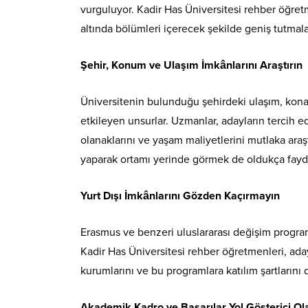
vurguluyor. Kadir Has Üniversitesi rehber öğretme
altında bölümleri içerecek şekilde geniş tutmala
Şehir, Konum ve Ulaşım İmkânlarını Araştırın
Üniversitenin bulunduğu şehirdeki ulaşım, konak
etkileyen unsurlar. Uzmanlar, adayların tercih 
olanaklarını ve yaşam maliyetlerini mutlaka ara
yaparak ortamı yerinde görmek de oldukça fayda
Yurt Dışı İmkânlarını Gözden Kaçırmayın
Erasmus ve benzeri uluslararası değişim programl
Kadir Has Üniversitesi rehber öğretmenleri, aday
kurumlarını ve bu programlara katılım şartlarını 
Akademik Kadro ve Başarılar Yol Gösterici Ola