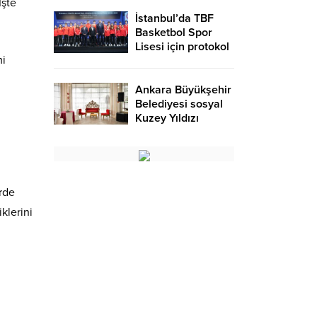
İşte
İstanbul’da TBF
Basketbol Spor
Lisesi için protokol
mi
Ankara Büyükşehir
Belediyesi sosyal
Kuzey Yıldızı
Düğün salonu
erde
klerini
i