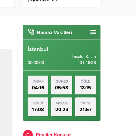
Namaz Vakitleri
İstanbul
İmsaka Kalan
00:00:00
01:46:32
İMSAK
GÜNEŞ
ÖĞLE
04:16
05:58
13:15
İKİNDİ
AKŞAM
YATSI
17:08
20:23
21:57
Popüler Konular