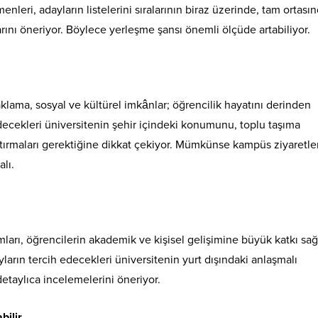
nleri, adayların listelerini sıralarının biraz üzerinde, tam ortası
rını öneriyor. Böylece yerleşme şansı önemli ölçüde artabiliyor.
lama, sosyal ve kültürel imkânlar; öğrencilik hayatını derinden
edecekleri üniversitenin şehir içindeki konumunu, toplu taşıma
ştırmaları gerektiğine dikkat çekiyor. Mümkünse kampüs ziyaretle
lı.
arı, öğrencilerin akademik ve kişisel gelişimine büyük katkı sağl
ların tercih edecekleri üniversitenin yurt dışındaki anlaşmalı
detaylıca incelemelerini öneriyor.
bilir