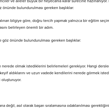
ciler ve aileler büyük bir heyecanla karar sürecine hazırlanıyor. 
göz önünde bulundurulması gereken başlıklar:
ınan bilgiye göre, doğru tercih yapmak yalnızca bir eğitim seçi
asını belirleyen önemli bir adım.
nde göz önünde bulundurulması gereken başlıklar:
e nerede olmak istediklerini belirlemeleri gerekiyor. Hangi dersl
n keyif aldıklarını ve uzun vadede kendilerini nerede görmek istedi
i oluşturuyor.
na değil, asıl olarak başarı sıralamasına odaklanılması gerektiğin