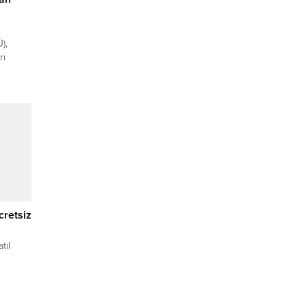
),
rı
. 26
dari ve
asaya
u.
eşkesi
ı
TÜ
r...
cretsiz
tıl
tsiz
 (İGFA)