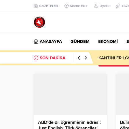
GAZETELER
Sitene Ekle
Üyelik
YAZ
ANASAYFA
GÜNDEM
EKONOMİ
S
SON DAKİKA
KANTİNLER LG
ABD’de dil öğrenmenin adresi:
Bur
Just English, Türk öğrencileri
öğre