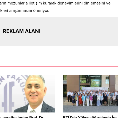
ların mezunlarla iletişim kurarak deneyimlerini dinlemesini ve
leri araştırmasını öneriyor.
REKLAM ALANI
iversitesinden Prof. Dr.
BTÜ’de Yükseköğretimde İns