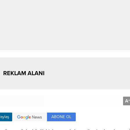
REKLAM ALANI
A
+
ABONE OL
aylaş