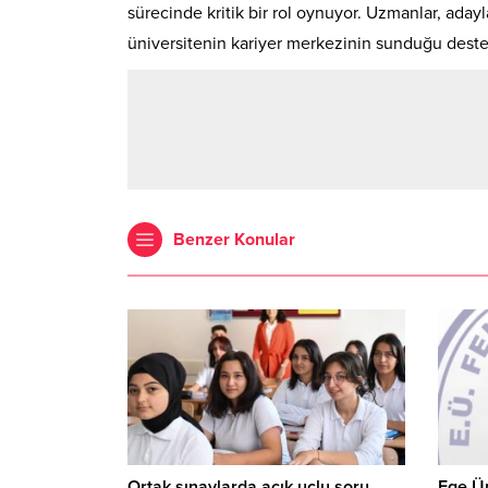
sürecinde kritik bir rol oynuyor. Uzmanlar, aday
üniversitenin kariyer merkezinin sunduğu destek
Benzer Konular
Ortak sınavlarda açık uçlu soru
Ege Ün