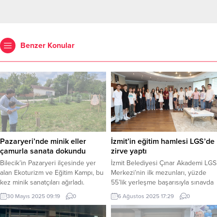
Benzer Konular
Pazaryeri’nde minik eller
İzmit’in eğitim hamlesi LGS’de
çamurla sanata dokundu
zirve yaptı
Bilecik’in Pazaryeri ilçesinde yer
İzmit Belediyesi Çınar Akademi LGS
alan Ekoturizm ve Eğitim Kampı, bu
Merkezi’nin ilk mezunları, yüzde
kez minik sanatçıları ağırladı.
55’lik yerleşme başarısıyla sınavda
Osmaneli İlkokulu öğrencileri, kamp
göz doldurdu. Öğrencileri
30 Mayıs 2025 09:19
0
6 Ağustos 2025 17:29
0
bünyesinde düzenlenen etkinlikte
makamında misafir eden Fatma
çömlek çamuru ile ilk kez tanışarak
Başkan, “Sizlerle gurur duyuyoruz”