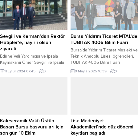
geleneksel el sanatlarıyla buluştu.
dedi KOCAELİ (İGFA) – İzmit
Pazaryeri Gündem / BİLECİK (İGFA)
Belediyesi bünyesinde kurulan Ali
– Pazaryeri İlçe Milli Eğitim
& Nazile Yıldız Çınar Akademi LGS
Müdürlüğü tarafından 2021 yılında
Merkezi’nin ilk mezunları, Liselere
hayata geçirilen proje kapsamında
Geçiş Sınavı’nda (LGS) büyük bir
Küçükelmalı...
başarıya imza...
Sevgili ve Kerman’dan Rektör
Bursa Yıldırım Ticaret MTAL’de
Hatipler’e, hayırlı olsun
TÜBİTAK 4006 Bilim Fuarı
ziyareti
Bursa’da Yıldırım Ticaret Mesleki ve
Edirne Vali Yardımcısı ve İpsala
Teknik Anadolu Lisesi öğrencileri,
Kaymakamı Ömer Sevgili ile İpsala
TÜBİTAK 4006 Bilim Fuarı
Belediye Başkanı Mehmet
kapsamında hazırladıkları projeleri
11 Eylül 2024 07:45
0
9 Mayıs 2025 16:39
0
Kerman Trakya Üniversitesi
8 Mayıs tarihinde okulda
Rektörü Mustafa Hatipler’i, ziyaret
düzenlenen etkinlikte sergiledi.
ederek görevinde başarılar diledi.
BURSA (İGFA) – Yıldırım Ticaret
Erdoğan DEMİR / EDİRNE (İGFA) –
MTAL Spor Salonu’nda
İpsala Belediye Başkanı Mehmet
gerçekleştirilen etkinliğe Yıldırım
Kerman, ”Edirne Vali Yardımcımız ve
Kaymakamı Metin Esen, eşi Hacer
İpsala Kaymakamımız Sayın Ömer
Esen, Bursa İl Milli Eğitim Müdür
Sevgili ile Trakya Üniversitesi’nin
Yardımcısı Mustafa Korkmaz,
Kaleseramik Vakfı Üstün
Lise Medeniyet
yeni Rektörü Prof. Dr. Mustafa
Yıldırım İlçe...
Başarı Bursu başvuruları için
Akademileri’nde güz dönemi
Hatipler’e hayırlı olsun ziyaretinde
son gün 10 Ekim
kayıtları başladı
bulunduk....