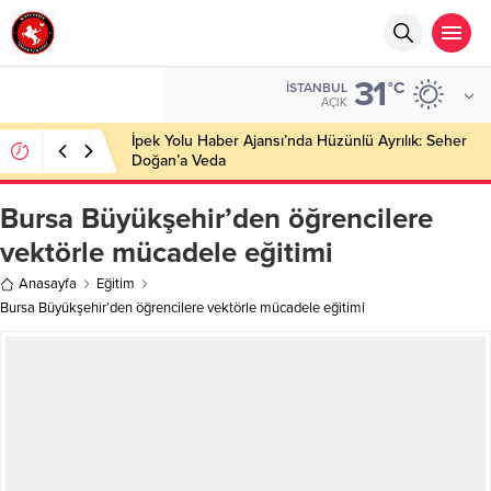
31
°C
İSTANBUL
AÇIK
İpek Yolu Haber Ajansı’nda Hüzünlü Ayrılık: Seher
Doğan’a Veda
Bursa Büyükşehir’den öğrencilere
vektörle mücadele eğitimi
Anasayfa
Eğitim
Bursa Büyükşehir’den öğrencilere vektörle mücadele eğitimi