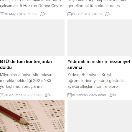
çalışanları, 5 Haziran Dünya Çevre
genelindeki tüm okullarda eş
Günü kapsamında ilçedeki
zamanlı tatbikatlar gerçekleştirildi.
28 Mayıs 2025 13:39
0
13 Ekim 2025 14:39
0
öğrencilere yönelik çevre ve sıfır
ANKARA (İGFA) – “Yeşil Vatan –
atık konularında eğitim verdi. İZMİR
Benim Okulum Geleceğe Çare”
(İGFA) – İzmir Narlıdere Belediyesi,
etkinlikleri doğrultusunda, 13 Ekim
5 Haziran Dünya Çevre Günü
Uluslararası Afet Risklerinin
öncesinde, çocuklara yönelik
Azaltılması Günü’nde öğrenci ve
bilinçlendirme eğitimi
öğretmenlerin afet bilincini
gerçekleştirdi. Belediyenin İklim
güçlendirmeye yönelik çeşitli
Değişikliği ve Sıfır Atık Müdürlüğü...
faaliyetler düzenlendi. Bu yıl Ekim
BTÜ’de tüm kontenjanlar
Yıldırımlı miniklerin mezuniyet
ayı, Bakanlıkça...
doldu
sevinci
Milyonlarca üniversite adayının
Yıldırım Belediyesi Kreşi
merakla beklediği 2025 YKS
öğrencilerinin yıl sonu gösterisi,
yerleştirme sonuçlarının
ayakta alkışlanırken, ailelere
açıklanmasıyla birlikte Bursa Teknik
duygusal anlar yaşattı. BURSA
26 Ağustos 2025 09:49
0
14 Haziran 2025 15:09
0
Üniversitesinde (BTÜ) bölüm
(İGFA) – Yıldırım Belediyesi Kreşi
kontenjanlarının tamamı doldu.
öğrencileri hünerlerini sergiledi. 4
BURSA (İGFA) – YKS’ye girerek
sınıfta, 76 öğrencinin öğrenim
üniversite tercihini yapan
gördüğü Kreş’in öğrencileri Barış
milyonlarca adayın heyecanla
Manço Kültür Merkezi’nde
beklediği yerleştirme sonuçları
düzenlen yılsonu etkinliğinde,