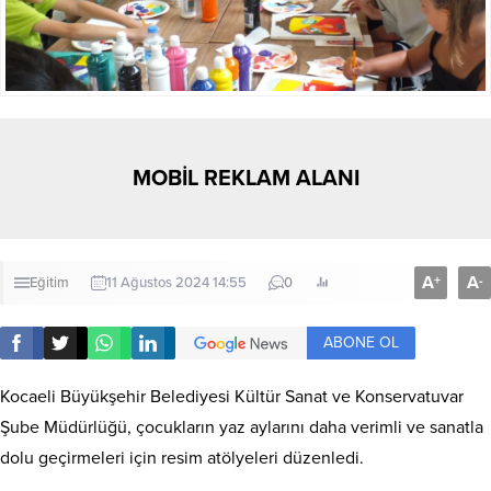
MOBİL REKLAM ALANI
A
A
+
-
Eğitim
11 Ağustos 2024 14:55
0
ABONE OL
Kocaeli Büyükşehir Belediyesi Kültür Sanat ve Konservatuvar
Şube Müdürlüğü, çocukların yaz aylarını daha verimli ve sanatla
dolu geçirmeleri için resim atölyeleri düzenledi.