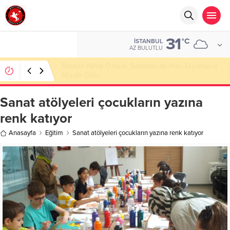
31
°C
İSTANBUL
AZ BULUTLU
Başkan Nihat Öztürk, Şanahan’da Hacı Eryaman’a
Misafir Oldu
Sanat atölyeleri çocukların yazına
renk katıyor
Anasayfa
Eğitim
Sanat atölyeleri çocukların yazına renk katıyor