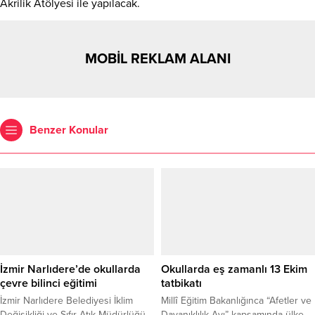
Akrilik Atölyesi ile yapılacak.
MOBİL REKLAM ALANI
Benzer Konular
İzmir Narlıdere’de okullarda
Okullarda eş zamanlı 13 Ekim
çevre bilinci eğitimi
tatbikatı
İzmir Narlıdere Belediyesi İklim
Millî Eğitim Bakanlığınca “Afetler ve
Değişikliği ve Sıfır Atık Müdürlüğü
Dayanıklılık Ayı” kapsamında ülke