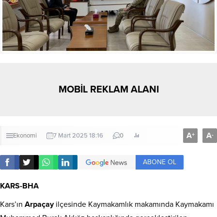
MOBİL REKLAM ALANI
A
A
+
-
Ekonomi
7 Mart 2025 18:16
0
ABONE OL
KARS-BHA
Kars’ın
Arpaçay
ilçesinde Kaymakamlık makamında Kaymakamı