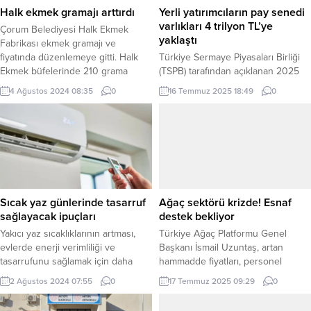
Halk ekmek gramajı arttırdı
Yerli yatırımcıların pay senedi
varlıkları 4 trilyon TL’ye
Çorum Belediyesi Halk Ekmek
yaklaştı
Fabrikası ekmek gramajı ve
fiyatında düzenlemeye gitti. Halk
Türkiye Sermaye Piyasaları Birliği
Ekmek büfelerinde 210 grama
(TSPB) tarafından açıklanan 2025
artırılan ekmek 7,5 TL’den satışa
Haziran ayı “Finansal Piyasa Özet
4 Ağustos 2024 08:35
0
16 Temmuz 2025 18:49
0
sunulacak. ÇORUM (İGFA) –
Verileri”ne göre; bu yılın ilk
Çorum’da Fırıncılar Odası’nın talebi
yarısında yerli yatırımcıların pay
üzerine ÇESOB tarafından alınan
senedi varlıkları, yüzde 7,9
kararın Çorum Valiliği’nce
oranında büyüyerek, 3 trilyon 889
onaylaması üzerine şehrimizde
milyar liraya çıktı. İSTANBUL (İGFA)
ekmek fiyatlarında artışa gidildi.
– Türkiye Sermaye Piyasaları Birliği
Yapılan artışla birlikte fırınlarda 1
(TSPB), 2025 yılı Haziran ayı
Ağustos’tan itibaren 200...
“Finansal Piyasa Özet Verileri”ni...
Sıcak yaz günlerinde tasarruf
Ağaç sektörü krizde! Esnaf
sağlayacak ipuçları
destek bekliyor
Yakıcı yaz sıcaklıklarının artması,
Türkiye Ağaç Platformu Genel
evlerde enerji verimliliği ve
Başkanı İsmail Uzuntaş, artan
tasarrufunu sağlamak için daha
hammadde fiyatları, personel
fazla önlem almayı zorunlu hale
sıkıntıları ve maliyet artışlarının ağaç
2 Ağustos 2024 07:55
0
17 Temmuz 2025 09:29
0
getiriyor. Sıcaklıkların yükselmesiyle
sektörünü zora soktuğunu
birlikte enerji tüketimi artıyor ve bu
belirterek, esnafın devlet desteği