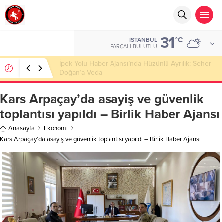
31
°C
İSTANBUL
PARÇALI BULUTLU
Başkan Nihat Öztürk, Şanahan’da Hacı Eryaman’a
Misafir Oldu
Kars Arpaçay’da asayiş ve güvenlik
toplantısı yapıldı – Birlik Haber Ajansı
Anasayfa
Ekonomi
Kars Arpaçay’da asayiş ve güvenlik toplantısı yapıldı – Birlik Haber Ajansı