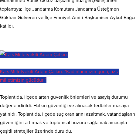
Muhammed Burak Akköz başkanlığında gerçekleştirilen
toplantıya; İlçe Jandarma Komutanı Jandarma Üsteğmen
Gökhan Gülveren ve İlçe Emniyet Amiri Başkomiser Aykut Bağcı
katıldı.
Kars Milletvekili Adem Çalkın: “Kadınlarımızın gücü, aziz
milletimizin gücüdür!”
Toplantıda, ilçede artan güvenlik önlemleri ve asayiş durumu
değerlendirildi. Halkın güvenliği ve alınacak tedbirler masaya
yatırıldı. Toplantıda, ilçede suç oranlarını azaltmak, vatandaşların
güvenliğini artırmak ve toplumsal huzuru sağlamak amacıyla
çeşitli stratejiler üzerinde duruldu.