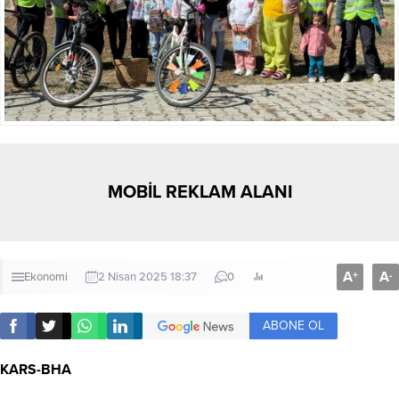
MOBİL REKLAM ALANI
A
A
+
-
Ekonomi
2 Nisan 2025 18:37
0
ABONE OL
KARS-BHA