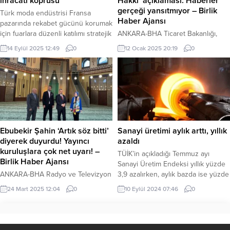
ihracatı köprüsü
Hakkı’ açıklaması: Haberler
Konuyla ilgili açıklama yapan
gerçeği yansıtmıyor – Birlik
Türk moda endüstrisi Fransa
avukatı Onur...
Haber Ajansı
pazarında rekabet gücünü korumak
için fuarlara düzenli katılımı stratejik
ANKARA-BHA Ticaret Bakanlığı,
öncelik olarak görüyor. Ege Hazır
internet alışverişlerinde bazı
14 Eylül 2025 12:49
0
12 Ocak 2025 20:19
0
Giyim ve Konfeksiyon İhracatçıları
ürünlerde “cayma hakkı“nın
Birliği, 16-18 Eylül 2025’te
kaldırıldığına dair medyada yer alan
düzenlenecek PV Manufacturing
iddialara ilişkin açıklama yaptı.
Paris Fuarı’na 19 firmayla Türkiye
Bakanlık, söz konusu haberlerin
Milli Katılım Organizasyonunu 19.
doğru olmadığını ve uygulamanın
kez gerçekleştiriyor. İZMİR (İGFA) –
ertelendiğini duyurdu. Bakanlık
2025 yılında 6 milli katılım
tarafından yapılan yazılı açıklamada
organizasyonu düzenleyen...
şu ifadelere yer verildi:“Son
Ebubekir Şahin ‘Artık söz bitti’
Sanayi üretimi aylık arttı, yıllık
günlerde gündeme gelen, internet
diyerek duyurdu! Yayıncı
azaldı
üzerinden yapılan belirli
kuruluşlara çok net uyarı! –
TÜİK’in açıkladığı Temmuz ayı
alışverişlerde ‘cayma hakkı’nın
Birlik Haber Ajansı
Sanayi Üretim Endeksi yıllık yüzde
kaldırıldığı yönündeki haberler...
ANKARA-BHA Radyo ve Televizyon
3,9 azalırken, aylık bazda ise yüzde
Üst Kurulu (RTÜK) Başkanı
0,4 oranında artış kaydetti.
24 Mart 2025 12:04
0
10 Eylül 2024 07:46
0
Ebubekir Şahin, kanun dışı yayın
ANKARA (İGFA) – Türkiye İstatistik
yapan yayıncı kuruluşlara
Kurumu (TÜİK), Sanayi Üretim
müeyyideler uygulanacağı
Endeksi’nde Temmuz ayı verilerini
yönündeki uyarısına ilişkin,
açıkladı. Sanayinin alt sektörleri