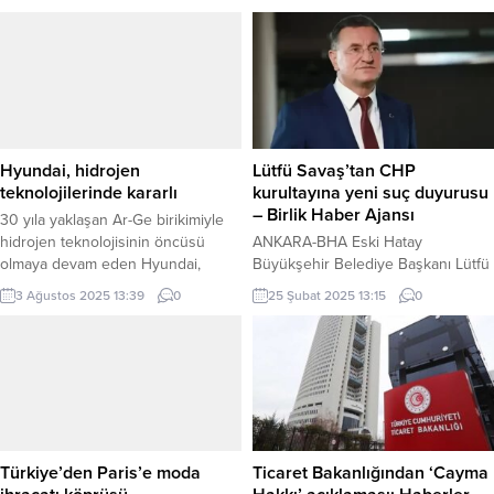
Hyundai, hidrojen
Lütfü Savaş’tan CHP
teknolojilerinde kararlı
kurultayına yeni suç duyurusu
– Birlik Haber Ajansı
30 yıla yaklaşan Ar-Ge birikimiyle
hidrojen teknolojisinin öncüsü
ANKARA-BHA Eski Hatay
olmaya devam eden Hyundai,
Büyükşehir Belediye Başkanı Lütfü
HTWO markasıyla sıfır emisyonlu
Savaş, CHP‘nin 4-5 Kasım 2023
3 Ağustos 2025 13:39
0
25 Şubat 2025 13:15
0
mobilitenin ötesine geçerek
tarihlerinde düzenlenen 38. Olağan
hidrojen ekosisteminde bütünsel
Kurultayı’nda “para karşılığı oy
çözümler sunuyor. İSTANBUL
kullandırıldığı” iddiasıyla yürütülen
(İGFA) – Yaklaşık 30 yıl önce
soruşturma kapsamında Ankara
hidrojen yakıt hücreli araçlar
Cumhuriyet Başsavcılığı’nda tanık
üzerine yaptığı ilk yatırımlarla yola
sıfatıyla ifade verdi. Savcılığa
çıkan Hyundai, bugün geldiği
çağrılması üzerine Ankara
noktada hem binek hem ticari
Adliyesi’ne gelen Savaş, ifadesini
Türkiye’den Paris’e moda
Ticaret Bakanlığından ‘Cayma
araçlarda...
verdikten sonra adliyeden ayrıldı.