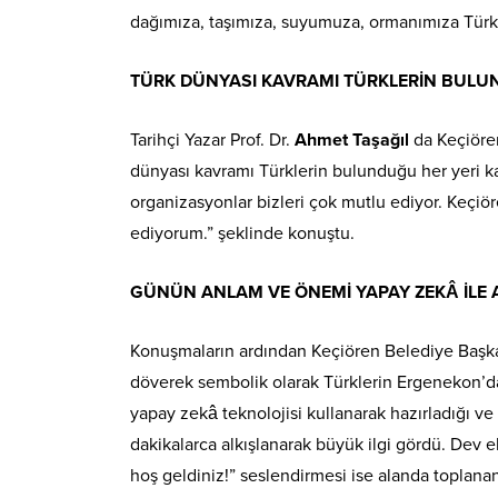
dağımıza, taşımıza, suyumuza, ormanımıza Türk 
TÜRK DÜNYASI KAVRAMI TÜRKLERİN BULU
Tarihçi Yazar Prof. Dr.
Ahmet Taşağıl
da Keçiören
dünyası kavramı Türklerin bulunduğu her yeri kaps
organizasyonlar bizleri çok mutlu ediyor. Keçi
ediyorum.” şeklinde konuştu.
GÜNÜN ANLAM VE ÖNEMİ YAPAY ZEKÂ İLE A
Konuşmaların ardından Keçiören Belediye Başkanı
döverek sembolik olarak Türklerin Ergenekon’da
yapay zekâ teknolojisi kullanarak hazırladığı ve
dakikalarca alkışlanarak büyük ilgi gördü. Dev
hoş geldiniz!” seslendirmesi ise alanda toplana