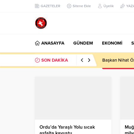
GAZETELER
Sitene Ekle
Üyelik
YAZ
ANASAYFA
GÜNDEM
EKONOMİ
S
SON DAKİKA
Başkan Nihat Öz
Ordu’da Yaraşlı Yolu sıcak
Muğl
asfalta kavuştu
mily