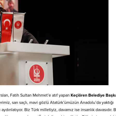
slan, Fatih Sultan Mehmet’e atıf yapan
Keçiören Belediye Başka
derimiz, sarı saçlı, mavi gözlü Atatürk’ümüzün Anadolu’da yaktığı
dınlatıyor. Biz Türk milletiyiz, davamız ise insanlık davasıdır. B