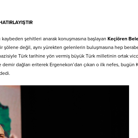
HATIRLAYIŞTIR
ı kaybeden şehitleri anarak konuşmasına başlayan
Keçiören Bel
ir şölene değil, aynı yürekten gelenlerin buluşmasına hep berab
mazisiyle Türk tarihine yön vermiş büyük Türk milletinin ortak vicd
nce demir dağları eriterek Ergenekon’dan çıkan o ilk nefes, bugün 
dedi.