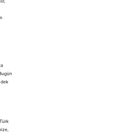
ir,
en
ta
. Bugün
a dek
“Türk
mize,