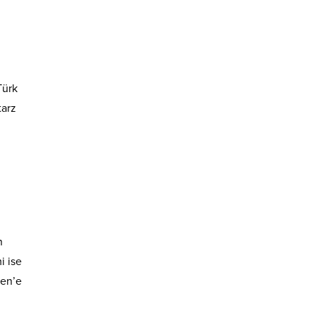
Türk
tarz
n
i ise
ren’e