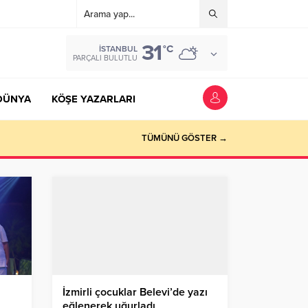
31
°C
İSTANBUL
PARÇALI BULUTLU
DÜNYA
KÖŞE YAZARLARI
TÜMÜNÜ GÖSTER →
İzmirli çocuklar Belevi’de yazı
eğlenerek uğurladı