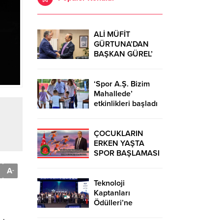
ALİ MÜFİT
GÜRTUNA’DAN
BAŞKAN GÜREL’
KUTLAMA
ZİYARETİ
‘Spor A.Ş. Bizim
Mahallede’
etkinlikleri başladı
ÇOCUKLARIN
ERKEN YAŞTA
SPOR BAŞLAMASI
ÇEŞİTLİ
A
-
TEHLİKELERDEN
UZAK TUTUMUŞ
Teknoloji
OLACAKTIR
Kaptanları
Ödülleri’ne
başvurular sürüyor