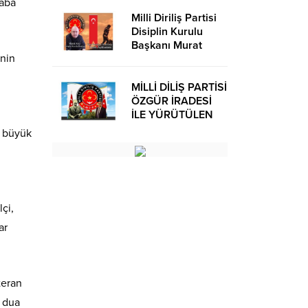
laba
Milli Diriliş Partisi
Disiplin Kurulu
Başkanı Murat
inin
Avcı’dan Kira
Bedelleri Hakkında
Basın Açıklaması
MİLLİ DİLİŞ PARTİSİ
ÖZGÜR İRADESİ
İLE YÜRÜTÜLEN
BİR SİYASİ
i büyük
OLUŞUMUDUR
çi,
ar
teran
k dua