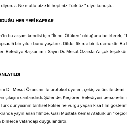
diyoruz. Ne mutlu bize ki hepimiz Türk’üz.” diye konuştu.
NDUĞU HER YERİ KAPSAR
’in bu akşam kendisi için “İkinci Ötüken” olduğunu belirterek, “
ar. 5 bin yıldır bunu yaşatırız. Dilde, fikirde birlik demektir. Bu 
ören Belediye Başkanımız Sayın Dr. Mesut Özarslan’a çok teşekkür
NLATILDI
 Dr. Mesut Özarslan ile protokol üyeleri, çekiç ve örs ile demir
n çıkışını canlandırdı. Şölende, Keçiören Belediyesi personelini
 Türk dünyasının tarihsel köklerine vurgu yapan kısa film gösterim
 ekranda yayınlanan filmde, Gazi Mustafa Kemal Atatürk’ün “Keçiö
n binlerce vatandaşı duygulandırdı.