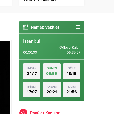
Namaz Vakitleri
İstanbul
Öğleye Kalan
00:00:00
06:35:56
İMSAK
GÜNEŞ
ÖĞLE
04:17
05:59
13:15
İKİNDİ
AKŞAM
YATSI
17:07
20:21
21:56
Popüler Konular