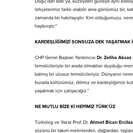
Doğu’dan Batı’ya, kuzeyden güneye aynı kıbleye d
lehçelerimiz farklı olabilir ama gönlümüz bir, kal
zamanda bir hatırlayıştır. Kim olduğumuzu, ne
haykırıştır.”
KARDEŞLİĞİMİZİ SONSUZA DEK YAŞATMAK İ
CHP Genel Başkan Yardımcısı
Dr. Zeliha Aksa
temsilcileriyle bir arada olmaktan duyduğu memnu
kalmış bir ulusun temsilcileriyiz. Dünyanın nere
burada kültürümüz, dilimiz ve kardeşliğimizi ku
yaşatmak için çalışacağız.”
NE MUTLU BİZE Kİ HEPİMİZ TÜRK’ÜZ
Türkolog ve Yazar Prof. Dr.
Ahmet Bican Ercila
sözünü bir takım metinlerden, dağlardan, taşlard