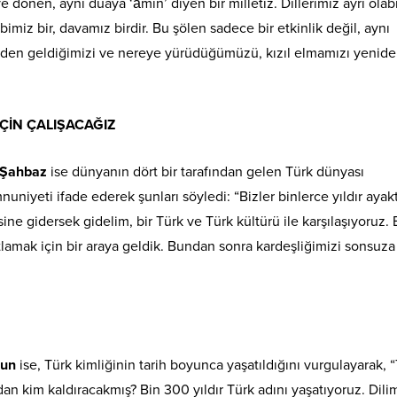
önen, aynı duaya ‘âmin’ diyen bir milletiz. Dillerimiz ayrı olabil
bimiz bir, davamız birdir. Bu şölen sadece bir etkinlik değil, aynı
reden geldiğimizi ve nereye yürüdüğümüzü, kızıl elmamızı yenid
ÇİN ÇALIŞACAĞIZ
z Şahbaz
ise
dünyanın dört bir tarafından gelen Türk dünyası
niyeti ifade ederek şunları söyledi: “Bizler binlerce yıldır ayak
sine gidersek gidelim, bir Türk ve Türk kültürü ile karşılaşıyoruz
tlamak için bir araya geldik. Bundan sonra kardeşliğimizi sonsuz
sun
ise, Türk kimliğinin tarih boyunca yaşatıldığını vurgulayarak, 
an kim kaldıracakmış? Bin 300 yıldır Türk adını yaşatıyoruz. Dili