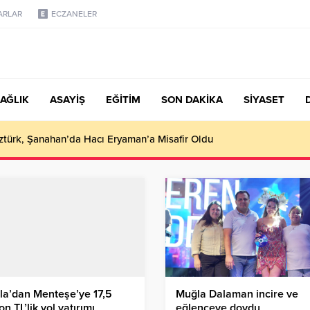
ARLAR
ECZANELER
AĞLIK
ASAYİŞ
EĞİTİM
SON DAKİKA
SİYASET
türk, Şanahan’da Hacı Eryaman’a Misafir Oldu
a’dan Menteşe’ye 17,5
Muğla Dalaman incire ve
on TL’lik yol yatırımı
eğlenceye doydu