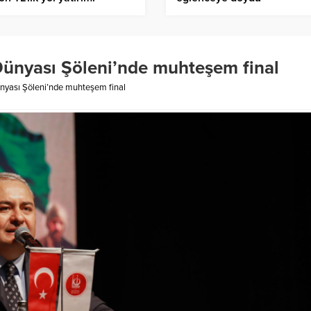
Dünyası Şöleni’nde muhteşem final
nyası Şöleni’nde muhteşem final