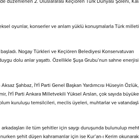
nde düzenlenen 2. Uluslararası Keçiören Türk Dünyası Şöleni, Ka
eksel oyunlar, konserler ve anlam yüklü konuşmalarla Türk millet
 başladı. Nogay Türkleri ve Keçiören Belediyesi Konservatuvarı
 duygu dolu anlar yaşattı. Özellikle Şuşa Grubu’nun sahne enerjis
 Aksaz Şahbaz, İYİ Parti Genel Başkan Yardımcısı Hüseyin Özlük,
r, İYİ Parti Ankara Milletvekili Yüksel Arslan, çok sayıda büyükel
 toplum kuruluşu temsilcileri, meclis üyeleri, muhtarlar ve vatandaşl
 arkadaşları ile tüm şehitler için saygı duruşunda bulunulup meh
avunurken şehit düşen kahramanlar için ise Kur’an-ı Kerim okunara