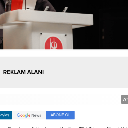
REKLAM ALANI
A
+
ABONE OL
aylaş