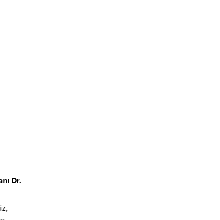
nı Dr.
iz,