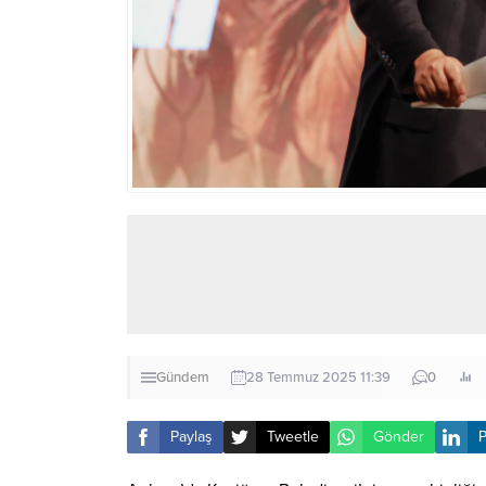
Gündem
28 Temmuz 2025 11:39
0
Paylaş
Tweetle
Gönder
P