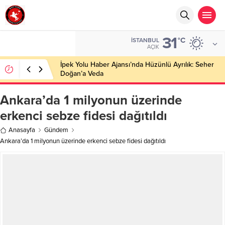
31
°C
İSTANBUL
AÇIK
İpek Yolu Haber Ajansı’nda Hüzünlü Ayrılık: Seher
Doğan’a Veda
Ankara’da 1 milyonun üzerinde
erkenci sebze fidesi dağıtıldı
Anasayfa
Gündem
Ankara’da 1 milyonun üzerinde erkenci sebze fidesi dağıtıldı