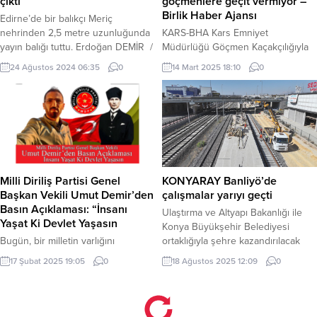
çıktı
göçmenlere geçit vermiyor –
Birlik Haber Ajansı
Edirne’de bir balıkçı Meriç
nehrinden 2,5 metre uzunluğunda
KARS-BHA Kars Emniyet
yayın balığı tuttu. Erdoğan DEMİR /
Müdürlüğü Göçmen Kaçakçılığıyla
EDİRNE (İGFA) – Meriç ilçesine
Mücadele ve Hudut Kapıları Şube
24 Ağustos 2024 06:35
0
14 Mart 2025 18:10
0
bağlı Hasırcıarnavut
Müdürlüğünce il genelinde
Köyünden Sabri Yılmaz isimli
düzensiz göçmenlere yönelik
vatandaş Meriç nehrinden tuttuğu
çalışmalar aralıksız sürüyor.
dev yayın balığı görenleri şaşırttı.
Üzerlerinde sahte pasaport
Yaklaşık 2,5 metre boyunda 76 kg
bulunan ve herhangi bir kimlik
ağırlığında olan yayın balığını zorlu
belgesi bulunmayan toplam 6
bir uğraş sonucu kıyıya çıkarmayı
Afganistan uyruklu düzensiz
başaran Balıkçı Sabri Yılmaz‘ın...
göçmen yakalandı. Şahıslar sınırdışı
Milli Diriliş Partisi Genel
KONYARAY Banliyö’de
edilmek üzere göçmen geri
Başkan Vekili Umut Demir’den
çalışmalar yarıyı geçti
gönderme merkezine teslim edildi.
Basın Açıklaması: “İnsanı
Ulaştırma ve Altyapı Bakanlığı ile
Kars’ta arama köpeği...
Yaşat Ki Devlet Yaşasın
Konya Büyükşehir Belediyesi
Bugün, bir milletin varlığını
ortaklığıyla şehre kazandırılacak
sürdürebilmesinin en temel şartı
KONYARAY Banliyö Hattı’nda
17 Şubat 2025 19:05
0
18 Ağustos 2025 12:09
0
olan insanı merkeze alan bir
çalışmalar yoğun şekilde sürüyor.
anlayışı yeniden hatırlatmak
KONYA (İGFA) – Konya Büyükşehir
istiyorum. Bu anlayış, sadece bizim
Belediye Başkanı Uğur İbrahim
değil, milletimizin kadim
Altay, bir şehrin kalkınmasındaki en