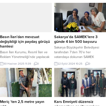
Basın İlan’dan mevzuat
Sakarya’da SAMEK’lere 3
değişikliği için paydaş görüşü
günde 4 bin 500 başvuru
hamlesi
Sakarya Büyükşehir Belediyesi
Basın İlan Kurumu, Resmî İlan ve
tarafından 7’den 70’e her
Reklam Yönetmeliği’nde yapılacak
vatandaşa dokunan SAMEK
değişiklikler için çevrimiçi formla
kurslarıyeni dönem kayıtları başladı.
30 Haziran 2025 11:39
0
22 Eylül 2024 10:25
0
paydaş görüşlerini toplayacak;
Kayıtların ilk üç gününde
Genel Müdür Cavit Erkılınç,
SAMEK’lere4 bin 500 kişi başvuru
“Dinlemediğimiz kimse kalmayacak”
yaptı. SAKARYA (İGFA) – Sakarya
dedi. İSTANBUL (İGFA) – Basın İlan
Büyükşehir Belediyesi Kültür ve
Kurumu (BİK), Resmî İlan ve Reklam
Sosyal İşler Dairesi Başkanlığı
Yönetmeliği’nde yapılacak mevzuat
himayesinde 7’den 70’e her
değişikliği hazırlıkları kapsamında,
vatandaşa dokunan SAMEK
sektör paydaşlarının görüş ve
kurslarında kayıt süreci başladı.
Meriç ‘ten 2,5 metre yayın
Kars Emniyeti düzensiz
önerilerini almak için yeni bir...
Kayıtların başlaması ile...