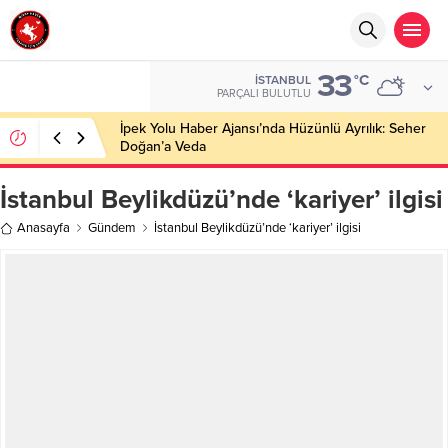
33
°C
İSTANBUL
PARÇALI BULUTLU
İpek Yolu Haber Ajansı’nda Hüzünlü Ayrılık: Seher
Doğan’a Veda
İstanbul Beylikdüzü’nde ‘kariyer’ ilgisi
Anasayfa
Gündem
İstanbul Beylikdüzü’nde ‘kariyer’ ilgisi