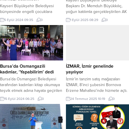
Kayseri Büyükşehir Belediye
Kayseri Büyükşehir Belediyesi
Başkanı Dr. Memduh Büyükkılıç,
bünyesinde engelli çocuklara
yoğun katılımla gerçekleştirilen AK
yönelik hizmet veren Yüksel Ateş
Parti Kayseri Genişletilmiş İl
5 Eylül 2024 09:35
0
1 Eylül 2025 08:29
0
Engelsiz Çocuk Evi öğrencilerine
Danışma Meclisi Toplantısı’na
yönelik, Büyükşehir Belediyesi
katıldı. Başkan Büyükkılıç,
Hayvanat Bahçesi ve Kayseri Bilim
“Yatırımdan yatırıma, hizmetten
Merkezi’nde etkinlik düzenlendi.
hizmete koşuyoruz. Kayseri’mizi AK
Büyükşehir’in özel öğrencileri
Parti belediyeciliği ile daima ileriye
etkinlikte hem öğrendi hem de
götürmek için gece, gündüz
doyasıya eğlendi. KAYSERİ (İGFA) –
demeden hep beraber çalışıyoruz.
Kayseri Büyükşehir Belediye
Durmak yok, koşmaya devam” dedi.
Bursa’da Osmangazili
İZMAR, İzmir genelinde
Başkanı Dr. Memduh Büyükkılıç’ın
KAYSERİ (İGFA) – AK...
kadınlar, ‘Yapabilirim’ dedi
yayılıyor
‘özel kardeşlerim’ diyerek bağrına...
Bursa’da Osmangazi Belediyesi
İzmir’in tanzim satış mağazaları
tarafından kadınları kitap okumaya
İZMAR, 8’inci şubesini Bornova
teşvik etmek adına hayata geçirilen
Erzene Mahallesi’nde hizmete açtı.
‘Kadın Yazarıyla Buluşuyor’ projesi
Açıldığı günden beri İzmirlilerin
15 Eylül 2024 06:25
0
24 Temmuz 2025 10:19
0
kapsamında, gazeteci-yazar
yoğun ilgi gösterdiği mağazalar,
Tuluhan Tekelioğlu, Osmangazili
vatandaşları güvenli ve uygun fiyatlı
kitapseverler ile buluştu. BURSA
alışverişle buluşturmaya devam
(İGFA) – ‘Okuyan kadın özgürleşir,
ediyor. İZMİR (İGFA) – İzmir
aydınlanır ve özgüvenli olur’,
Büyükşehir Belediyesi’nin