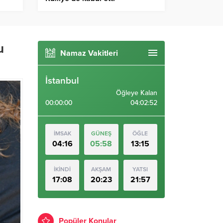
u
Namaz Vakitleri
İstanbul
Öğleye Kalan
00:00:00
04:02:50
İMSAK
GÜNEŞ
ÖĞLE
04:16
05:58
13:15
İKİNDİ
AKŞAM
YATSI
17:08
20:23
21:57
Popüler Konular