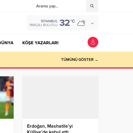
32
°C
İSTANBUL
PARÇALI BULUTLU
DÜNYA
KÖŞE YAZARLARI
TÜMÜNÜ GÖSTER →
Erdoğan, Mashatile’yi
Külliye’de kabul etti