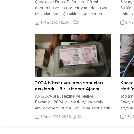
Çanakkale Deniz Zaferi’nin 109. yıl
Sakarya
dönümü ülkenin dört bir yanında coşku
Su Yön
ile kutlanırken, Çanakkale şehitleri de
bölgesi
anılıyor. Mehmet UZEL / KAYSERİ (İGFA) –
Kaynarc
19 Mart 2024 12:39
0
12 Ma
Saadet Partisi Kayseri Büyükşehir
üzerind
Belediye Başkan adayı Mahmut Arıkan da
sürdürd
Çanakkale zaferinin 109. yıl dönümü
kavuşt
vesilesiyle bir video paylaştı. ANADOLU
Büyükşe
VURGUSU Resmi sosyal medya
Kanaliz
hesaplarından “Çanakkale Zaferi’nin 109.
yaşayan
yıl dönümünde...
çalışma 
2024 bütçe uygulama sonuçları
Kocael
açıklandı – Birlik Haber Ajansı
Hattı’
ANKARA-BHA Hazine ve Maliye
Toplam 
Bakanlığı, 2024 yılı aralık ayı ve ocak-
Stadyum
aralık dönemi bütçe uygulama sonuçlarını
altyapı
duyurdu. Buna göre, 2024 yılı merkezi
kaynakl
15 Ocak 2025 08:38
0
2 Eyl
yönetim bütçe gelirleri, bir önceki yıla
(İGFA) 
göre yüzde 66,5 artarak 8 trilyon 670
Belediy
milyar 863 milyon lira olarak açıklandı.
rahatla