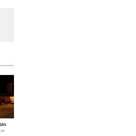
bin
 –