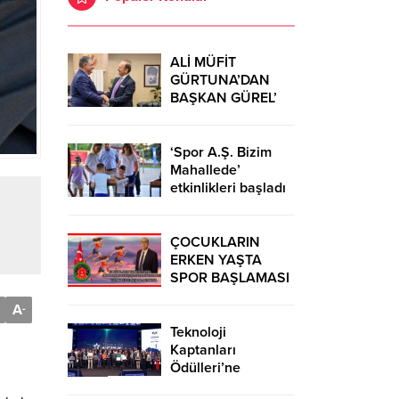
ALİ MÜFİT
GÜRTUNA’DAN
BAŞKAN GÜREL’
KUTLAMA
ZİYARETİ
‘Spor A.Ş. Bizim
Mahallede’
etkinlikleri başladı
ÇOCUKLARIN
ERKEN YAŞTA
SPOR BAŞLAMASI
ÇEŞİTLİ
A
-
TEHLİKELERDEN
UZAK TUTUMUŞ
Teknoloji
OLACAKTIR
Kaptanları
Ödülleri’ne
başvurular sürüyor