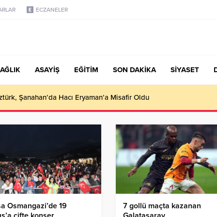
ARLAR
ECZANELER
AĞLIK
ASAYİŞ
EĞİTİM
SON DAKİKA
SİYASET
türk, Şanahan’da Hacı Eryaman’a Misafir Oldu
sa Osmangazi’de 19
7 gollü maçta kazanan
s’a çifte konser
Galatasaray