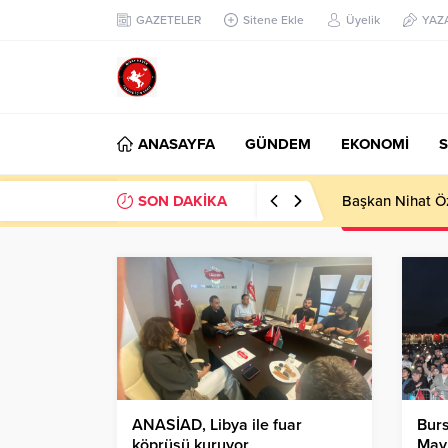
GAZETELER
Sitene Ekle
Üyelik
YAZ
ANASAYFA
GÜNDEM
EKONOMİ
S
SON DAKİKA
Başkan Nihat Öz
ANASİAD, Libya ile fuar
Bur
köprüsü kuruyor
Mayı