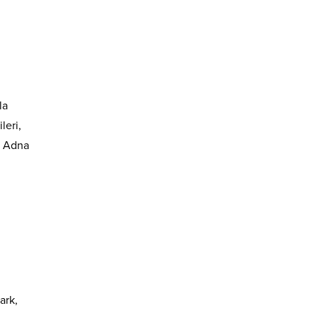
la
leri,
i Adna
ark,