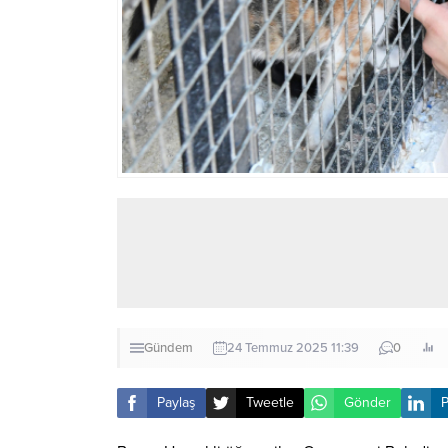
Gündem
24 Temmuz 2025 11:39
0
Paylaş
Tweetle
Gönder
P