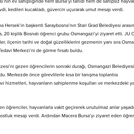
i’nin ev sahipliğinde hem Bursa’yı tanıdı hem de sahipsiz hayvan
evdi, kedileri kucakladı, güvercin uçurarak umut mesajı verdi.
a Hersek’in başkenti Saraybosna’nın Stari Grad Belediyesi arası
 20 kişilik Bosnalı öğrenci grubu Osmangazi’yi ziyaret etti. JU 
, ilçenin tarihi ve doğal güzelliklerini gezmenin yanı sıra Osm
edavi Merkezi’ni de görme fırsatı buldu.
esi’ni gezen öğrencilerin sonraki durağı, Osmangazi Belediyesi
du. Merkezde önce görevlilerle kısa bir tanışma toplantısı
davi hizmetleri, hayvanların sahiplenme koşulları ve merkezdeki 
n öğrenciler, hayvanlarla vakit geçirerek unutulmaz anlar yaşadı
dostluk mesajı verdi. Ardından Macera Bursa’yı ziyaret eden öğren