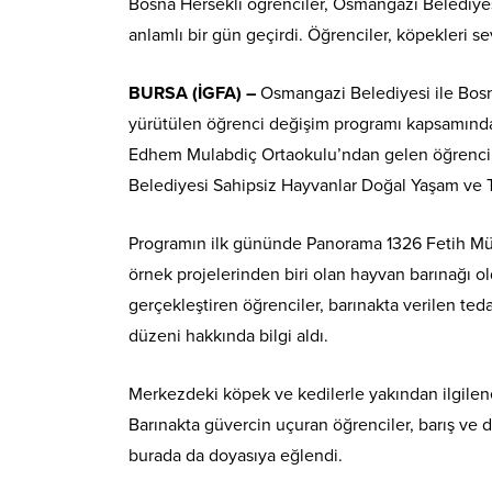
Bosna Hersekli öğrenciler, Osmangazi Belediyes
anlamlı bir gün geçirdi. Öğrenciler, köpekleri s
BURSA (İGFA) –
Osmangazi Belediyesi ile Bosn
yürütülen öğrenci değişim programı kapsamında,
Edhem Mulabdiç Ortaokulu’ndan gelen öğrenciler
Belediyesi Sahipsiz Hayvanlar Doğal Yaşam ve T
Programın ilk gününde Panorama 1326 Fetih Müz
örnek projelerinden biri olan hayvan barınağı ol
gerçekleştiren öğrenciler, barınakta verilen te
düzeni hakkında bilgi aldı.
Merkezdeki köpek ve kedilerle yakından ilgilene
Barınakta güvercin uçuran öğrenciler, barış ve 
burada da doyasıya eğlendi.