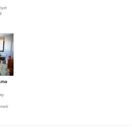
iyet
9
rs
lbaşı
et
dan il
ir
birlerin
akşamı
irken,
ışma
ay
zmeti
 Günay,
le
FA) –