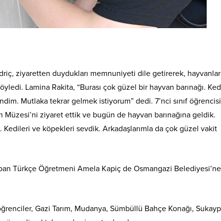
riç, ziyaretten duydukları memnuniyeti dile getirerek, hayvanlar
öyledi. Lamina Rakita, “Burası çok güzel bir hayvan barınağı. Kedi
ndim. Mutlaka tekrar gelmek istiyorum” dedi. 7’nci sınıf öğrencis
h Müzesi’ni ziyaret ettik ve bugün de hayvan barınağına geldik.
Kedileri ve köpekleri sevdik. Arkadaşlarımla da çok güzel vakit
apan Türkçe Öğretmeni Amela Kapiç de Osmangazi Belediyesi’ne
ğrenciler, Gazi Tarım, Mudanya, Sümbüllü Bahçe Konağı, Sukayp