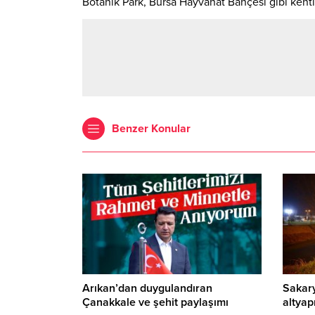
Botanik Park, Bursa Hayvanat Bahçesi gibi kenti
Benzer Konular
Arıkan’dan duygulandıran
Sakar
Çanakkale ve şehit paylaşımı
altyap