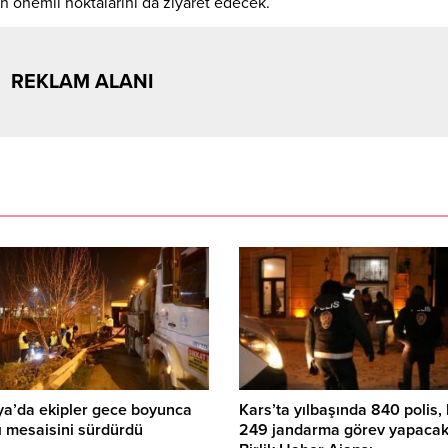
n önemli noktalarını da ziyaret edecek.
REKLAM ALANI
ya’da ekipler gece boyunca
Kars’ta yılbaşında 840 polis, 
ı mesaisini sürdürdü
249 jandarma görev yapacak