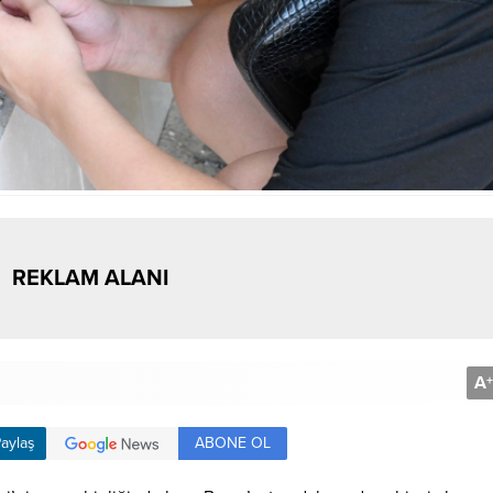
REKLAM ALANI
A
+
ABONE OL
aylaş