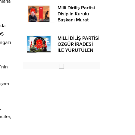
larla
Milli Diriliş Partisi
Disiplin Kurulu
Başkanı Murat
nda
Avcı’dan Kira
Bedelleri Hakkında
OS
Basın Açıklaması
MİLLİ DİLİŞ PARTİSİ
angazi
ÖZGÜR İRADESİ
İLE YÜRÜTÜLEN
BİR SİYASİ
OLUŞUMUDUR
’nin
yaşam
.
ciler,