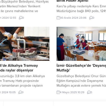
Birlik Haber Ajansı
 Büyükşehir Belediyesi, Hızırilyas
etim Merkezi’nden Yenikent
Kars’ta yılbaşı nedeniyle Kars Emn
 ile çevre mahallelerine ve
Müdürlüğüne bağlı 840 polis, 124
a ilçesine içme suyu sağlayan hat
Jandarma ekibi görev yapacak. Ka
rt 2024 12:55
0
30 Aralık 2024 23:06
0
eki arızayı gece boyunca aralıksız
Valiliği’nden yapılan açıklamada, Yı
üğü çalışmalar ile çözüme
tedbirleri kapsamında Kars Emniy
urdu. SAKARYA (İGFA) – Sakarya
Müdürü Mehmet Ömür Saka tarafın
hir Belediyesi Su ve
genelinde vatandaşların huzurlu b
asyon İdaresi (SASKİ), su sorunu
yılbaşı geçirmeleri için gerekli ted
 bölgelerde aralıksız mesaili
alındığı bilirildi. İl gelinde yılbaşı 
anlayışını sürdürüyor. Hızırilyas...
840 polisin görev yapacağı belirtil
köylerin giriş...
i’de Alikahya Tramvay
İzmir Güzelbahçe’de ‘Dayan
nda raylar döşeniyor
Mutfağı’
uzunluğu 3,8 km olan Alikahya
Güzelbahçe Belediyesi Onur Gün
 Tramvay Hattı projesinde
Eğitim Kampüsü’nde Dayanışma
sı tamamlanan projede rayların
Mutfağını açarak evlere yemek hi
arı yapılmaya başlandı KOCAELİ
vermeye başladı. Başkan Mustafa
ül 2024 10:05
0
4 Mayıs 2025 10:29
0
– Kocaeli Büyükşehir
“ Biz halkın yoksulluğuyla mücade
esi’nin Alikahya trafiğini
ediyoruz” diye konuştu. İZMİR (İG
tmak ve Kocaeli Stadı’na ulaşımı
Güzelbahçe Belediyesi, sosyal