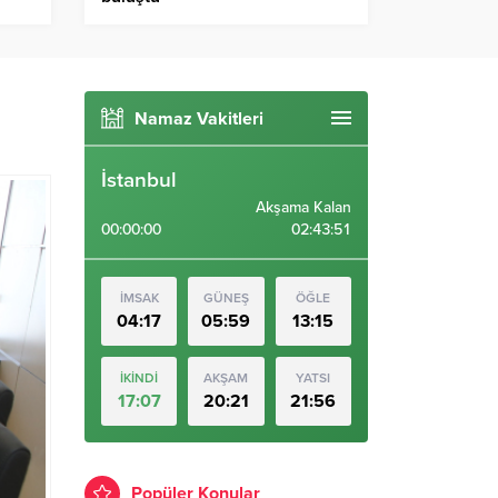
Namaz Vakitleri
İstanbul
Akşama Kalan
00:00:00
02:43:50
İMSAK
GÜNEŞ
ÖĞLE
04:17
05:59
13:15
İKİNDİ
AKŞAM
YATSI
17:07
20:21
21:56
Popüler Konular