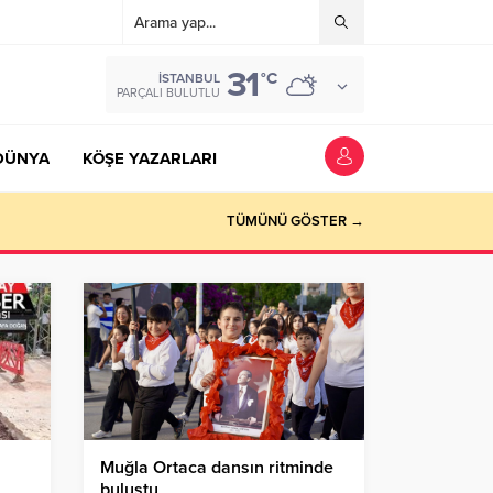
31
°C
İSTANBUL
PARÇALI BULUTLU
DÜNYA
KÖŞE YAZARLARI
TÜMÜNÜ GÖSTER →
Muğla Ortaca dansın ritminde
buluştu