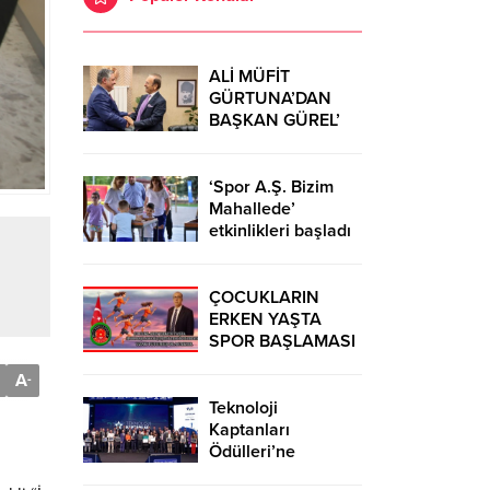
ALİ MÜFİT
GÜRTUNA’DAN
BAŞKAN GÜREL’
KUTLAMA
ZİYARETİ
‘Spor A.Ş. Bizim
Mahallede’
etkinlikleri başladı
ÇOCUKLARIN
ERKEN YAŞTA
SPOR BAŞLAMASI
ÇEŞİTLİ
A
-
TEHLİKELERDEN
UZAK TUTUMUŞ
Teknoloji
OLACAKTIR
Kaptanları
Ödülleri’ne
başvurular sürüyor