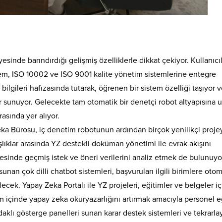
sinde barındırdığı gelişmiş özelliklerle dikkat çekiyor. Kullanıcı
tem, ISO 10002 ve ISO 9001 kalite yönetim sistemlerine entegre
bilgileri hafızasında tutarak, öğrenen bir sistem özelliği taşıyor 
er sunuyor. Gelecekte tam otomatik bir denetçi robot altyapısına
rasında yer alıyor.
ka Bürosu, iç denetim robotunun ardından birçok yenilikçi proje
ıklar arasında YZ destekli doküman yönetimi ile evrak akışını
ayesinde geçmiş istek ve öneri verilerini analiz etmek de bulunuyo
nan çok dilli chatbot sistemleri, başvuruları ilgili birimlere otom
ecek. Yapay Zeka Portalı ile YZ projeleri, eğitimler ve belgeler iç
um içinde yapay zeka okuryazarlığını artırmak amacıyla personel e
klı gösterge panelleri sunan karar destek sistemleri ve tekrarla