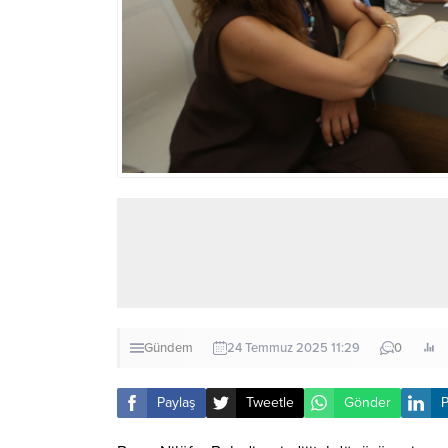
Gündem
24 Temmuz 2025 11:29
0
Paylaş
Tweetle
Gönder
P