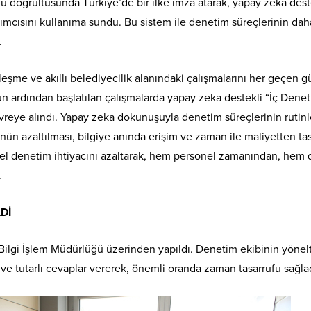
u doğrultusunda Türkiye’de bir ilke imza atarak, yapay zeka deste
mcısını kullanıma sundu. Bu sistem ile denetim süreçlerinin dah
.
lleşme ve akıllı belediyecilik alanındaki çalışmalarını her geçen g
n ardından başlatılan çalışmalarda yapay zeka destekli “İç Dene
vreye alındı. Yapay zeka dokunuşuyla denetim süreçlerinin rutin
ünün azaltılması, bilgiye anında erişim ve zaman ile maliyetten ta
sel denetim ihtiyacını azaltarak, hem personel zamanından, hem 
.
Dİ
 Bilgi İşlem Müdürlüğü üzerinden yapıldı. Denetim ekibinin yönelt
ve tutarlı cevaplar vererek, önemli oranda zaman tasarrufu sağla