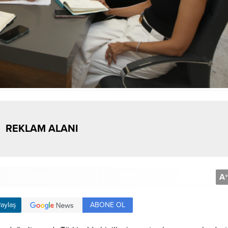
REKLAM ALANI
A
+
ABONE OL
aylaş