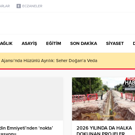
ARLAR
ECZANELER
AĞLIK
ASAYİŞ
EĞİTİM
SON DAKİKA
SİYASET
türk, Şanahan’da Hacı Eryaman’a Misafir Oldu
in Emniyeti’nden ‘nokta’
2026 YILINDA DA HALKA
rasyonu
DOKUNAN PROJELER