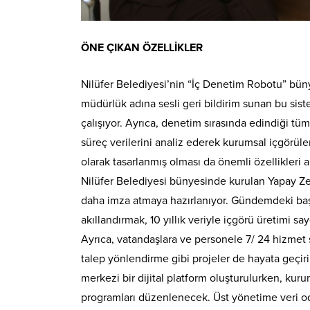
ÖNE ÇIKAN ÖZELLİKLER
Nilüfer Belediyesi’nin “İç Denetim Robotu” bünye
müdürlük adına sesli geri bildirim sunan bu sis
çalışıyor. Ayrıca, denetim sırasında edindiği tüm 
süreç verilerini analiz ederek kurumsal içgörül
olarak tasarlanmış olması da önemli özellikleri a
Nilüfer Belediyesi bünyesinde kurulan Yapay Ze
daha imza atmaya hazırlanıyor. Gündemdeki başl
akıllandırmak, 10 yıllık veriyle içgörü üretimi s
Ayrıca, vatandaşlara ve personele 7/ 24 hizmet su
talep yönlendirme gibi projeler de hayata geçiril
merkezi bir dijital platform oluşturulurken, kur
programları düzenlenecek. Üst yönetime veri oda