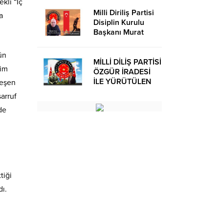
kli “İç
Milli Diriliş Partisi
a
Disiplin Kurulu
Başkanı Murat
Avcı’dan Kira
Bedelleri Hakkında
ün
Basın Açıklaması
MİLLİ DİLİŞ PARTİSİ
tim
ÖZGÜR İRADESİ
İLE YÜRÜTÜLEN
leşen
BİR SİYASİ
sarruf
OLUŞUMUDUR
de
tiği
dı.