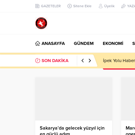
GAZETELER
Sitene Ekle
Üyelik
YAZ
ANASAYFA
GÜNDEM
EKONOMİ
S
SON DAKİKA
Başkan Nihat Öz
Sakarya’da gelecek yüzyıl için
Mard
en güçlü adım
ope