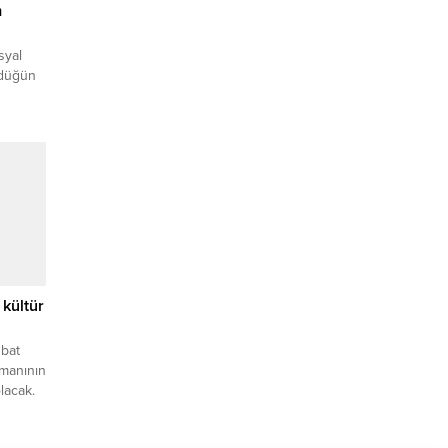
m
syal
 düğün
eni bir
ı
men
ARA
şıyla
ojeyi
 kültür
ubat
omanının
lacak.
ıyla