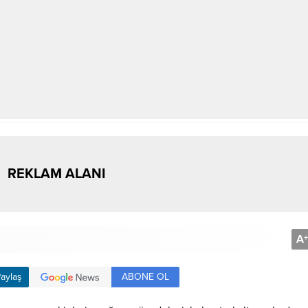
REKLAM ALANI
A
+
ABONE OL
aylaş