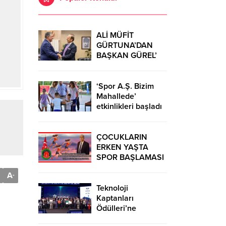
ALİ MÜFİT
GÜRTUNA’DAN
BAŞKAN GÜREL’
KUTLAMA
ZİYARETİ
‘Spor A.Ş. Bizim
Mahallede’
etkinlikleri başladı
ÇOCUKLARIN
ERKEN YAŞTA
SPOR BAŞLAMASI
ÇEŞİTLİ
A
-
TEHLİKELERDEN
UZAK TUTUMUŞ
Teknoloji
OLACAKTIR
Kaptanları
Ödülleri’ne
başvurular sürüyor