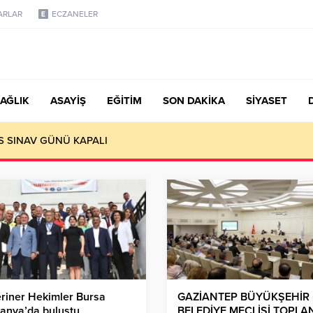
ARLAR
ECZANELER
AĞLIK
ASAYİŞ
EĞİTİM
SON DAKİKA
SİYASET
S SINAV GÜNÜ KAPALI
riner Hekimler Bursa
GAZİANTEP BÜYÜKŞEHİR
anya’da buluştu
BELEDİYE MECLİSİ TOPLA