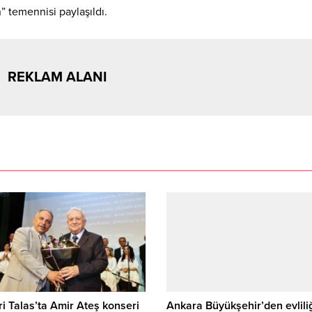
” temennisi paylaşıldı.
REKLAM ALANI
i Talas’ta Amir Ateş konseri
Ankara Büyükşehir’den evliliğ