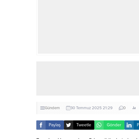
Gündem
30 Temmuz 2025 21:29
0
Paylaş
Tweetle
Gönder
P