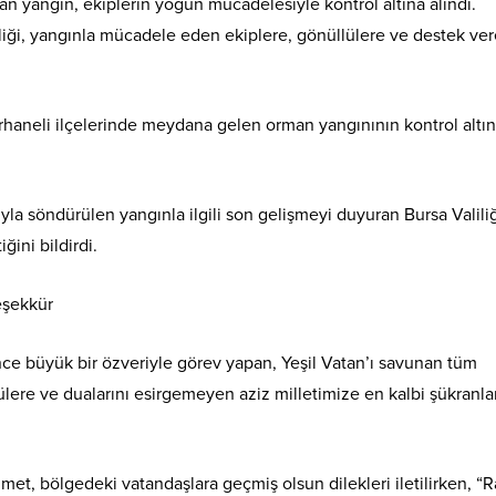
an yangın, ekiplerin yoğun mücadelesiyle kontrol altına alındı.
iği, yangınla mücadele eden ekiplere, gönüllülere ve destek ve
rhaneli ilçelerinde meydana gelen orman yangınının kontrol altı
yla söndürülen yangınla ilgili son gelişmeyi duyuran Bursa Valiliğ
ğini bildirdi.
ince büyük bir özveriyle görev yapan, Yeşil Vatan’ı savunan tüm
ere ve dualarını esirgemeyen aziz milletimize en kalbi şükranla
met, bölgedeki vatandaşlara geçmiş olsun dilekleri iletilirken, “