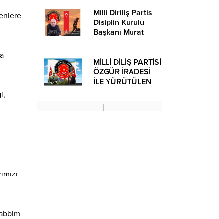
Milli Diriliş Partisi
renlere
Disiplin Kurulu
Başkanı Murat
Avcı’dan Kira
Bedelleri Hakkında
na
Basın Açıklaması
MİLLİ DİLİŞ PARTİSİ
ÖZGÜR İRADESİ
İLE YÜRÜTÜLEN
BİR SİYASİ
i,
OLUŞUMUDUR
rımızı
Rabbim