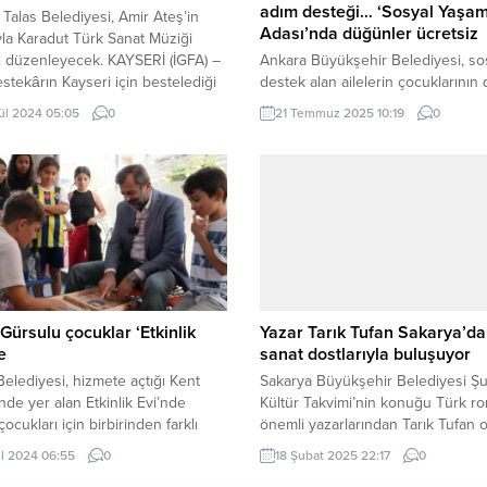
adım desteği… ‘Sosyal Yaşa
 Talas Belediyesi, Amir Ateş’in
Adası’nda düğünler ücretsiz
ıyla Karadut Türk Sanat Müziği
 düzenleyecek. KAYSERİ (İGFA) –
Ankara Büyükşehir Belediyesi, so
stekârın Kayseri için bestelediği
destek alan ailelerin çocuklarının
in de seslendirileceği konser, 20
masraflarını en aza indirmek için y
lül 2024 05:05
0
21 Temmuz 2025 10:19
0
uma günü saat 19.00’da
destek programı hazırladı. Destek
cak. Kayseri Üniversitesi Kongre
programı kapsamında; Göksu Park
tür Merkezinde gerçekleşecek
Sosyal Yaşam Adası adında, tama
de Dr. Adnan Çoban ve Sezen Cin
ücretsiz olacak bir düğün salonu
 de sahne alacak. TRT...
hazırlanarak hizmete açıldı. ANK
(İGFA) – Sosyal belediyecilik anlayı
kent genelinde birçok yenilikçi pr
hayata geçiren...
Gürsulu çocuklar ‘Etkinlik
Yazar Tarık Tufan Sakarya’da
e
sanat dostlarıyla buluşuyor
elediyesi, hizmete açtığı Kent
Sakarya Büyükşehir Belediyesi Ş
inde yer alan Etkinlik Evi’nde
Kültür Takvimi’nin konuğu Türk r
çocukları için birbirinden farklı
önemli yazarlarından Tarık Tufan o
ler ve atölyeler düzenliyor.
Tufan, “Kelimelere ve Hikayelere
ül 2024 06:55
0
18 Şubat 2025 22:17
0
ın hayranlıkla takip ettiği
Tutunmak” konulu söyleşi program