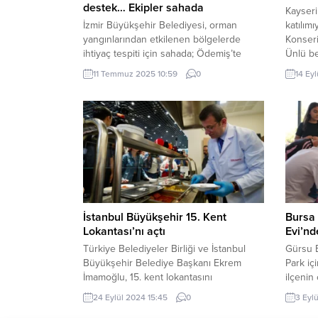
destek… Ekipler sahada
Kayseri
İzmir Büyükşehir Belediyesi, orman
katılım
yangınlarından etkilenen bölgelerde
Konseri
ihtiyaç tespiti için sahada; Ödemiş’te
Ünlü be
yangın mağduru Aysima ve ailesiyle
eserler
11 Temmuz 2025 10:59
0
14 Ey
görüşen ekipler, destek ağı oluşturuyor
Eylül C
İZMİR (İGFA) – İzmir Büyükşehir
başlaya
Belediyesi, geçtiğimiz hafta kent
ve Kül
genelinde etkili olan orman yangınlarının
konser
ardından mağdur vatandaşlara destek
Özdemir
olmak için çalışmalarını hız kesmeden
sürdürüyor. Ödemiş, Çeşme, Seferihisar,
Foça,...
İstanbul Büyükşehir 15. Kent
Bursa 
Lokantası’nı açtı
Evi’nd
Türkiye Belediyeler Birliği ve İstanbul
Gürsu B
Büyükşehir Belediye Başkanı Ekrem
Park iç
İmamoğlu, 15. kent lokantasını
ilçenin 
Sancaktepe’de açtı. Kent lokantası açılışı,
etkinlik
24 Eylül 2024 15:45
0
3 Eyl
vatandaşların yoğun ilgisi nedeniyle
Çocuklar