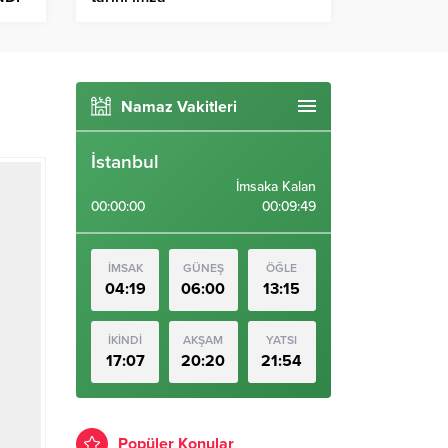
Namaz Vakitleri
İstanbul
İmsaka Kalan
00:00:00
00:09:49
İMSAK
GÜNEŞ
ÖĞLE
04:19
06:00
13:15
İKİNDİ
AKŞAM
YATSI
17:07
20:20
21:54
Popüler Konular