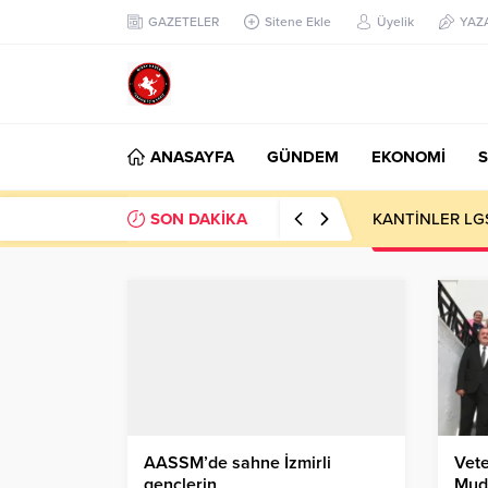
GAZETELER
Sitene Ekle
Üyelik
YAZ
ANASAYFA
GÜNDEM
EKONOMİ
S
SON DAKİKA
KANTİNLER LG
AASSM’de sahne İzmirli
Vete
gençlerin
Mud