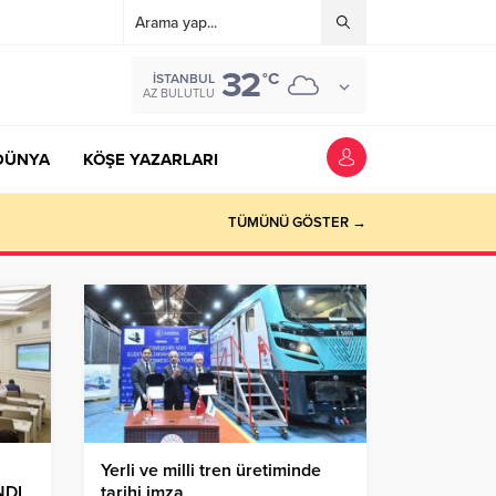
32
°C
İSTANBUL
AZ BULUTLU
DÜNYA
KÖŞE YAZARLARI
TÜMÜNÜ GÖSTER →
Yerli ve milli tren üretiminde
NDI
tarihi imza