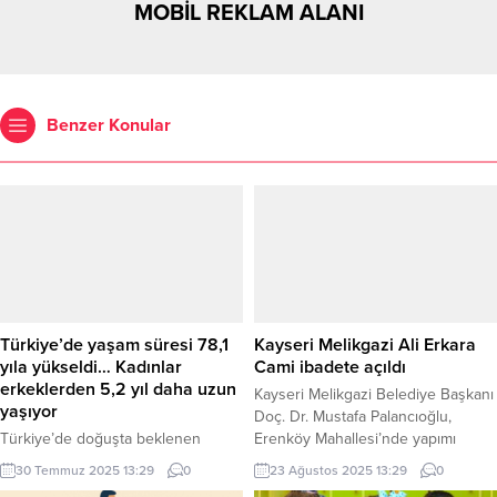
MOBİL REKLAM ALANI
Benzer Konular
Türkiye’de yaşam süresi 78,1
Kayseri Melikgazi Ali Erkara
yıla yükseldi… Kadınlar
Cami ibadete açıldı
erkeklerden 5,2 yıl daha uzun
Kayseri Melikgazi Belediye Başkanı
yaşıyor
Doç. Dr. Mustafa Palancıoğlu,
Türkiye’de doğuşta beklenen
Erenköy Mahallesi’nde yapımı
yaşam süresinin 78,1 yıl oldu. 2021-
tamamlanan Ali Erkara Cami’nin
30 Temmuz 2025 13:29
0
23 Ağustos 2025 13:29
0
2023 dönemine göre 0,8 yıl artan
açılış törenini gerçekleştirdiklerini