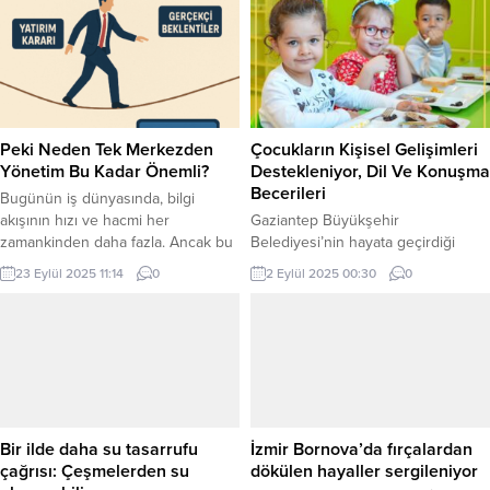
yaşam süresi, kadınlarda 80,7 yıl,
söyledi. KAYSERİ (İGFA) – Toplumda
erkeklerde ise 75,5 yıl olarak
camilerin sadece bir ibadet mekânı
hesaplandı. Kadınların erkeklerden
değil, aynı zamanda mahalle halkını
5,2 yıl daha uzun yaşadığı
bir araya getiren önemli bir
belirtilirken, eğitim düzeyi
buluşma noktaları olduğunu ifade
yükseldikçe yaşam süresinin
eden Kayseri Melikgazi Belediye
uzadığı tespit edildi. Doğuşta ise
Başkanı Doç. Dr. Mustafa...
Peki Neden Tek Merkezden
Çocukların Kişisel Gelişimleri
sağlıklı yaşam süresi 57,6 yıl oldu.
Yönetim Bu Kadar Önemli?
Destekleniyor, Dil Ve Konuşma
ANKARA...
Becerileri
Bugünün iş dünyasında, bilgi
akışının hızı ve hacmi her
Gaziantep Büyükşehir
zamankinden daha fazla. Ancak bu
Belediyesi’nin hayata geçirdiği
bilgi yoğunluğu, beraberinde
“Çocuğuma Göz Kulak Olur Musun”
23 Eylül 2025 11:14
0
2 Eylül 2025 00:30
0
büyük bir sorunu da getiriyor:
projesi kapsamında açılan Coda –
belgeler dağınık, takibi zor ve
Coba Çocuk Eğitim Merkezi, kısa
ihtiyaç duyulduğunda bulunamıyor.
sürede çocuklar ve aileleri için
Bir e-postada sözleşme, bir ERP
önemli bir merkez haline geldi. Aile
sisteminde fatura, İK portalında
ve Sosyal Hizmetler Bakanlığı iş
özlük belgesi… kritik veriler
birliğiyle hayata geçirilen merkez,
birbirinden kopuk sistemlerde
Türkiye’de devlet destekli olarak,
adeta kayboluyor. Bu durum,...
engelli ebeveynlerin sağlıklı
Bir ilde daha su tasarrufu
İzmir Bornova’da fırçalardan
çocuklarına eğitim hizmeti...
çağrısı: Çeşmelerden su
dökülen hayaller sergileniyor