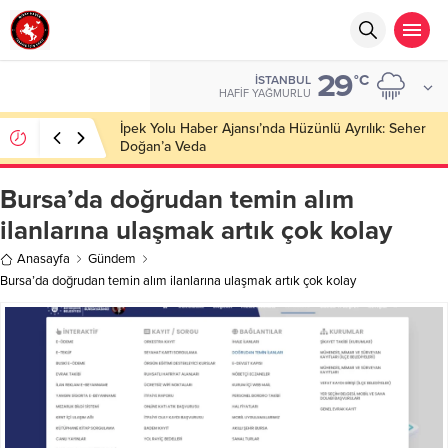
29
°C
İSTANBUL
HAFIF YAĞMURLU
İpek Yolu Haber Ajansı’nda Hüzünlü Ayrılık: Seher
Doğan’a Veda
Bursa’da doğrudan temin alım
ilanlarına ulaşmak artık çok kolay
Anasayfa
Gündem
Bursa’da doğrudan temin alım ilanlarına ulaşmak artık çok kolay