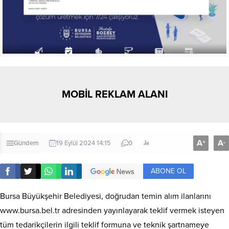
MOBİL REKLAM ALANI
A
A
+
-
Gündem
19 Eylül 2024 14:15
0
ABONE OL
Bursa Büyükşehir Belediyesi, doğrudan temin alım ilanlarını
www.bursa.bel.tr adresinden yayınlayarak teklif vermek isteyen
tüm tedarikçilerin ilgili teklif formuna ve teknik şartnameye