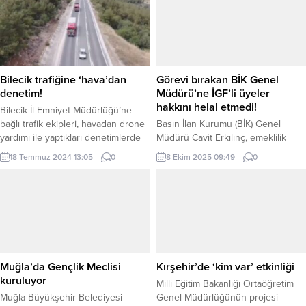
Bilecik trafiğine ‘hava’dan
Görevi bırakan BİK Genel
denetim!
Müdürü’ne İGF’li üyeler
hakkını helal etmedi!
Bilecik İl Emniyet Müdürlüğü’ne
bağlı trafik ekipleri, havadan drone
Basın İlan Kurumu (BİK) Genel
yardımı ile yaptıkları denetimlerde
Müdürü Cavit Erkılınç, emeklilik
12 araç ve sürücüye yaklaşık 20
nedeniyle 6 yıllık görevini
18 Temmuz 2024 13:05
0
8 Ekim 2025 09:49
0
bin liralık idari para cezası uyguladı.
bıraktığını duyurdu. Erkılınç,
Pazaryeri Gündem / BİLECİK (İGFA)
internet haber sitelerinin ilan
– Bilecik İl Emniyet Müdürlüğü’ne
kapsamına alınması, özlük hakları
baülı Bölge Trafik Denetleme Şube
ve yüzde 100 zam gibi reformları
Müdürlüğü ekipleri, bu kez trafik
vurguladı. İnternet Gazetecileri
kontrolünü havadan yaptı. Ekiplerin
Federasyonu Genel Başkanı Mesut
denetim...
Demir ise, “Anadolu medyasını
isyan ettiren Erkılınç’a hakkımızı
Muğla’da Gençlik Meclisi
Kırşehir’de ‘kim var’ etkinliği
helal etmiyoruz” diyerek tepkisini
kuruluyor
Milli Eğitim Bakanlığı Ortaöğretim
gösterdi....
Muğla Büyükşehir Belediyesi
Genel Müdürlüğünün projesi