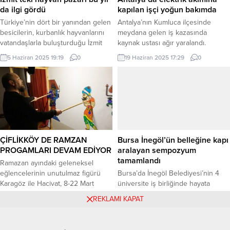
büyütmüş, değişimi yönetmiş
da ilgi gördü
kapılan işçi yoğun bakımda
büyük...
Türkiye’nin dört bir yanından gelen
Antalya’nın Kumluca ilçesinde
besicilerin, kurbanlık hayvanlarını
meydana gelen iş kazasında
vatandaşlarla buluşturduğu İzmit
kaynak ustası ağır yaralandı.
Belediyesi Modern Hayvan Pazarı
Mehmet ŞENTURK / ANTALYA
5 Haziran 2025 19:19
0
19 Haziran 2025 17:29
0
bu yıl da yoğun ilgi gördü. Hayvan
(İGFA) –Antalya’nın Yeni Mahalle
Pazarı’nda satışların sonuna
Hasan Tuna Caddesi üzerindeki bir
gelinirken İzmit Belediyesi Meclis
iş yerinde meydana gelen kazada,
Üyesi Erdem Arcan da alanda
32 yaşındaki kaynak ustası Ü.D.
açıklamalarda bulundu KOCAELİ
elektrik akımına kapılarak ağır
(İGFA) – İzmit Belediyesi Modern
yaralandı. Çevredeki vatandaşların
Hayvan Pazarı’nda günler önce
durumu fark ederek hemen 112 Acil
başlayan kurbanlık satışlarının
Çağrı Merkezi’ni aradığı...
ÇİFLİKKÖY DE RAMZAN
Bursa İnegöl’ün belleğine kapı
sonuna...
PROGAMLARI DEVAM EDİYOR
aralayan sempozyum
tamamlandı
Ramazan ayındaki geleneksel
eğlencelerinin unutulmaz figürü
Bursa’da İnegöl Belediyesi’nin 4
Karagöz ile Hacivat, 8-22 Mart
üniversite iş birliğinde hayata
tarihlerinde Çiftlikköylü çocuklarla
geçirdiği ve 3 gün süren “2.
4 Mart 2025 15:51
0
12 Ekim 2025 15:19
0
REKLAMI KAPAT
buluşuyor. Kültürel mirasımız olan
Uluslararası İnegöl Şehir
gölge oyununu daha da ilgi çekici
Araştırmaları Sempozyumu”
hale getiren ‘dev gölge’ versiyonu,
tamamlandı. Değerlendirme