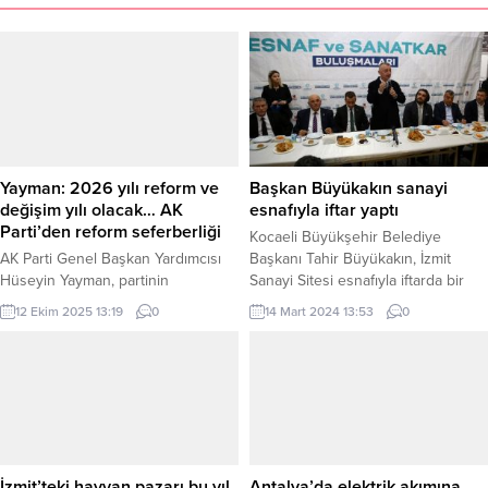
Yayman: 2026 yılı reform ve
Başkan Büyükakın sanayi
değişim yılı olacak… AK
esnafıyla iftar yaptı
Parti’den reform seferberliği
Kocaeli Büyükşehir Belediye
AK Parti Genel Başkan Yardımcısı
Başkanı Tahir Büyükakın, İzmit
Hüseyin Yayman, partinin
Sanayi Sitesi esnafıyla iftarda bir
önümüzdeki dönemde yeni bir
araya geldi. KOCAELİ (İGFA) –
12 Ekim 2025 13:19
0
14 Mart 2024 13:53
0
reform sürecine gireceğini
Kocaeli Büyükşehir Belediye
belirterek, “2026 yılı bizim için
Başkanı Tahir Büyükakın, İzmit
reform ve değişim yılı olacaktır.”
Sanayi Sitesi esnafıyla iftarda bir
dedi. ANKARA (İGFA) – AK Parti
araya geldi. İftar öncesi kısa bir
Genel Başkan Yardımcısı Hüseyin
konuşma yapan Başkan Büyükakın,
Yayman, sosyal medya hesabından
Gazze’de yaşanan İsrail zulmüne
yaptığı paylaşımda, AK Parti’nin
dikkat çekti. SANAYİ ESNAFIYLA
milletin umudunu reformlarla
İFTAR İzmit Sanayi...
İzmit’teki hayvan pazarı bu yıl
Antalya’da elektrik akımına