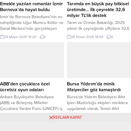
uygulamaları nedeniyle İsrail’i
sofrasındaki ekmek küçülmesin
Emekle yazılan romanlar İzmir
Tarımda en büyük pay bitkisel
şiddetle kınıyoruz” dedi. Akın,
diyedir” dedi. DEVA Partili Hasan
Bornova’da hayat buldu
üretimde… İlk çeyrekte 32,6
bölgedeki barış ve adaletin tesisi
Karal, Ramazan Bayramı
milyar TL’lik destek
İzmir’de Bornova Belediyesi’nin ev
için atılacak...
dolayısıyla...
sahipliğinde Uğur Mumcu Kültür ve
Tarım ve Orman Bakanlığı, 2025
Sanat Merkezi’nde gerçekleşen
yılının ilk çeyreğinde çiftçilere 32,6
Emek Romanları Sergisi, işçi
milyar TL tarımsal destek ödemesi
25 Mayıs 2025 10:20
0
25 Nisan 2025 18:09
0
sınıfının sesi olan roman
yaptı. Ödemelerin yüzde 88,5’i
kahramanlarını ve onları yazan
bitkisel üretime, yüzde 6,3’ü
yazarları bir araya getirdi. İZMİR
hayvansal üretime, yüzde 3,3’ü
(İGFA) – Araştırmacı-yazar Mazlum
kırsal kalkınmaya ayrıldı. ANKARA
Vesek’in hazırladığı sergi, 1927’den
(İGFA) – Tarım ve Orman Bakanlığı,
günümüze Türkiye edebiyatında
2025 yılı “I. Çeyrek Tarımsal Destek
emeği, alın terini ve sınıf
Ödemesi” verilerini içeren istatistik
mücadelesini anlatan 50’den fazla
bülteni yayımlandı. Buna...
ABB’den çocuklara özel
Bursa Yıldırım’da minik
eseri...
ücretsiz oyun odaları
itfaiyeciler göz kamaştırdı
Ankara Büyükşehir Belediyesi
Bursa’da Yıldırım Belediyesi Afet
(ABB) ve Birleşmiş Milletler
İşleri Müdürlüğü ekipleri miniklere
Çocuklara Yardım Fonu (UNICEF) iş
uygulamalı olarak, Temel Afet
birliğiyle faaliyet gösteren ücretsiz
Farkındalık Eğitimi ve Temel Yangın
30 Ağustos 2025 17:40
0
28 Eylül 2025 13:19
0
REKLAMI KAPAT
yarı zamanlı oyun odaları yeni
Eğitimi verdi. BURSA (İGFA) –
dönem için kapılarını açıyor.
Yıldırım Belediyesi, afet ve acil