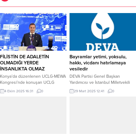
FİLİSTİN DE ADALETİN
Bayramlar yetimi, yoksulu,
OLMADIĞI YERDE
hakkı, vicdanı hatırlamaya
İNSANLIKTA OLMAZ
vesiledir
Konya’da düzenlenen UCLG-MEWA
DEVA Partisi Genel Başkan
Kongresi’nde konuşan UCLG
Yardımcısı ve İstanbul Milletvekili
Dünya Teşkilatı Başkan Yardımcısı
Hasan Karal, özellikle ekonomik
4 Ekim 2025 16:31
0
29 Mart 2025 12:41
0
ve Balıkesir Büyükşehir Belediye
zorluklar altında ezilen kesimlerin
Başkanı Ahmet Akın, Filistin
bayrama buruk girdiğini belirterek,
halkının meşru haklarını ve
“Biz, Ramazan Bayramı’nı yalnızca
özgürlük mücadelesini yürekten
bir soluklanma değil, aynı zamanda
desteklediğini belirtirken “Masum
toplumsal vicdanın yeniden dirilişi
sivillere yönelik saldırıları ve
olarak görüyoruz. Bizim
uluslararası hukuku hiçe sayan
mücadelemiz, milletimizin