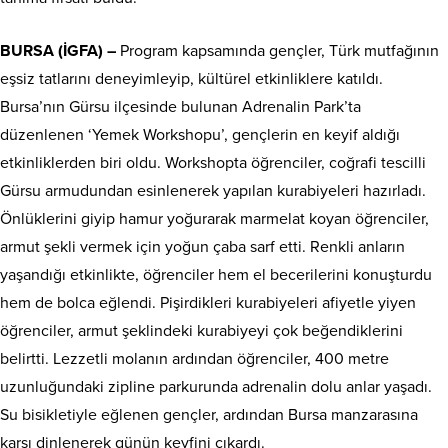
BURSA (İGFA) –
Program kapsamında gençler, Türk mutfağının
eşsiz tatlarını deneyimleyip, kültürel etkinliklere katıldı.
Bursa’nın Gürsu ilçesinde bulunan Adrenalin Park’ta
düzenlenen ‘Yemek Workshopu’, gençlerin en keyif aldığı
etkinliklerden biri oldu. Workshopta öğrenciler, coğrafi tescilli
Gürsu armudundan esinlenerek yapılan kurabiyeleri hazırladı.
Önlüklerini giyip hamur yoğurarak marmelat koyan öğrenciler,
armut şekli vermek için yoğun çaba sarf etti. Renkli anların
yaşandığı etkinlikte, öğrenciler hem el becerilerini konuşturdu
hem de bolca eğlendi. Pişirdikleri kurabiyeleri afiyetle yiyen
öğrenciler, armut şeklindeki kurabiyeyi çok beğendiklerini
belirtti. Lezzetli molanın ardından öğrenciler, 400 metre
uzunluğundaki zipline parkurunda adrenalin dolu anlar yaşadı.
Su bisikletiyle eğlenen gençler, ardından Bursa manzarasına
karşı dinlenerek günün keyfini çıkardı.