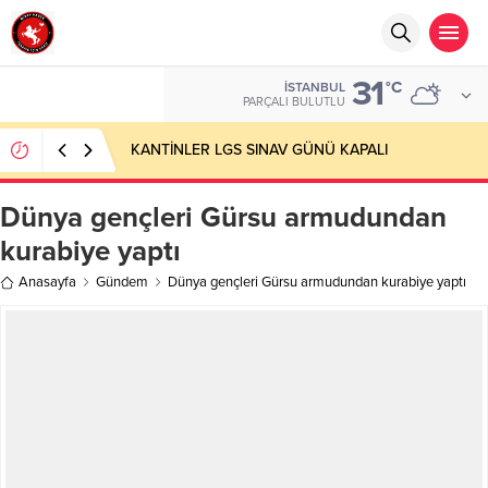
31
°C
İSTANBUL
PARÇALI BULUTLU
KANTİNLER LGS SINAV GÜNÜ KAPALI
Dünya gençleri Gürsu armudundan
kurabiye yaptı
Anasayfa
Gündem
Dünya gençleri Gürsu armudundan kurabiye yaptı