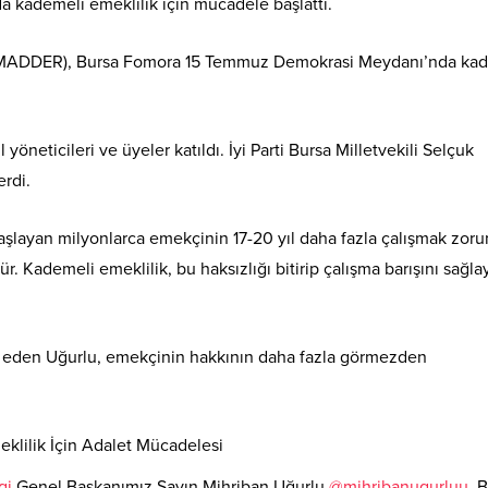
 kademeli emeklilik için mücadele başlattı.
(EMADDER), Bursa Fomora 15 Temmuz Demokrasi Meydanı’nda ka
öneticileri ve üyeler katıldı. İyi Parti Bursa Milletvekili Selçuk
erdi.
aşlayan milyonlarca emekçinin 17-20 yıl daha fazla çalışmak zor
ür. Kademeli emeklilik, bu haksızlığı bitirip çalışma barışını sağl
kür eden Uğurlu, emekçinin hakkının daha fazla görmezden
lilik İçin Adalet Mücadelesi
gi
Genel Başkanımız Sayın Mihriban Uğurlu
@mihribanugurluu
,B