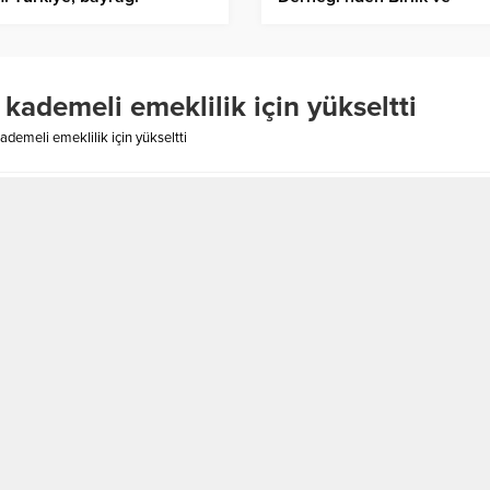
ey’den devraldı
Beraberlik İftarı
ademeli emeklilik için yükseltti
emeli emeklilik için yükseltti