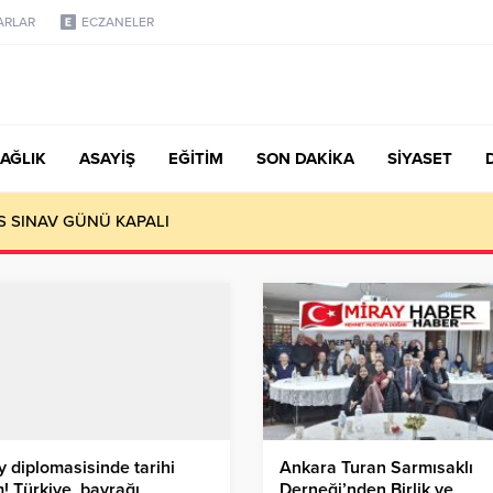
ARLAR
ECZANELER
AĞLIK
ASAYİŞ
EĞİTİM
SON DAKİKA
SİYASET
S SINAV GÜNÜ KAPALI
 diplomasisinde tarihi
Ankara Turan Sarmısaklı
! Türkiye, bayrağı
Derneği’nden Birlik ve