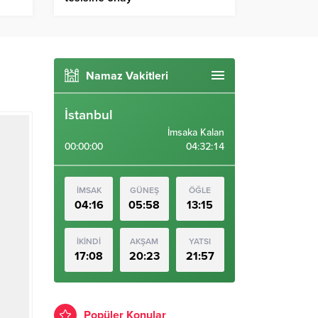
Namaz Vakitleri
İstanbul
İmsaka Kalan
00:00:00
04:32:13
İMSAK
GÜNEŞ
ÖĞLE
04:16
05:58
13:15
İKİNDİ
AKŞAM
YATSI
17:08
20:23
21:57
Popüler Konular