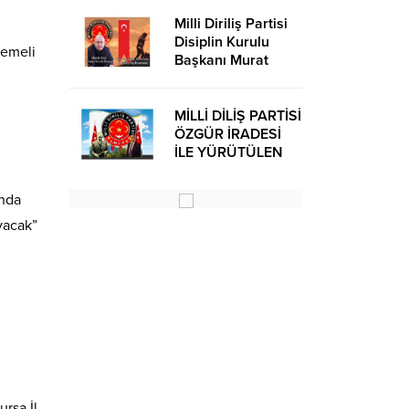
Milli Diriliş Partisi
Disiplin Kurulu
demeli
Başkanı Murat
Avcı’dan Kira
Bedelleri Hakkında
Basın Açıklaması
MİLLİ DİLİŞ PARTİSİ
ÖZGÜR İRADESİ
İLE YÜRÜTÜLEN
BİR SİYASİ
OLUŞUMUDUR
unda
ayacak”
ursa İl