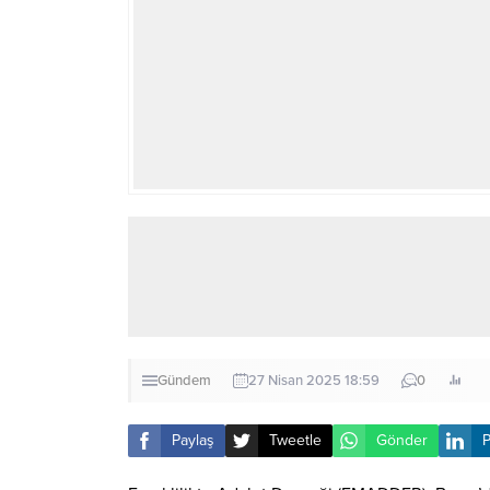
Gündem
27 Nisan 2025 18:59
0
Paylaş
Tweetle
Gönder
P