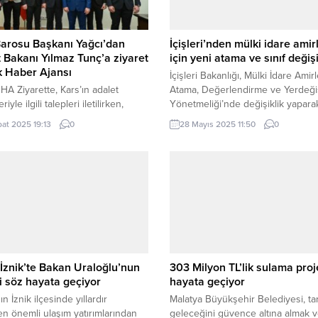
arosu Başkanı Yağcı’dan
İçişleri’nden mülki idare amirl
 Bakanı Yılmaz Tunç’a ziyaret
için yeni atama ve sınıf değişi
ik Haber Ajansı
İçişleri Bakanlığı, Mülki İdare Amirl
A Ziyarette, Kars’ın adalet
Atama, Değerlendirme ve Yerdeği
riyle ilgili talepleri iletilirken,
Yönetmeliği’nde değişiklik yapara
ki hukuki altyapının
Şanlıurfa, Kırıkkale, Giresun, Sivas
bat 2025 19:13
0
28 Mayıs 2025 11:50
0
irilmesi adına çeşitli konular ele
Diyarbakır’daki bazı ilçelerin sınıfla
 Ziyaretin ardından açıklama yapan
yeniden düzenledi. ANKARA (İGFA
ekili Adem Çalkın, Bakan Tunç’a
İçişleri Bakanlığı, bugünkü Resmi
lgisi için teşekkür ederek,
Gazete’de yayımlanan 2025/1 sayıl
ızın taleplerini ilettik, çözüm
ile Mülki İdare Amirleri Atama,
ında önemli görüşmeler
Değerlendirme ve Yerdeğiştirme
eştirdik. Sayın Bakanımıza
Yönetmeliği’nde güncelleme yaptı
larında muvaffakiyetler diliyoruz”
Yönetmeliğin ekinde yer alan...
rini kullandı. Adalet Bakanı Yılmaz
İznik’te Bakan Uraloğlu’nun
303 Milyon TL’lik sulama proj
i söz hayata geçiyor
hayata geçiyor
n İznik ilçesinde yıllardır
Malatya Büyükşehir Belediyesi, ta
n önemli ulaşım yatırımlarından
geleceğini güvence altına almak 