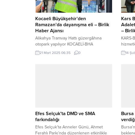
Kocaeli Büyükşehir’den
Kars B
Ramazan’da dayanışma eli – Birlik
Adalet
Haber Ajansı
– Birl
Alikahya Tramvay Hattı güzergâhına
KARS-BH
otopark yapılıyor KOCAELİ-BHA
hizmetle
Büyükşehir Belediyesi, ekonomik
bölgede
21 Mart 2025 06:35
0
14 Şu
durumu iyi olmayan ihtiyaç sahibi
güçlend
vatandaşların sofralarını ısıtmaya devam
alındı.
ediyor. “Kocaeli Gönüllüsü ile İftar
Milletv
Edelim” etkinliği kapsamında Büyükşehir
yakın i
personelleri ve Kocaeli Gönüllüleri,
“Kars’ım
ihtiyaç sahibi ailelere sıcak yemek
noktas
götürerek, onlarla iftar sofrasında
gerçekl
buluşuyor. “Kocaeli gönüllüsü ile iftar
çalışma
edelim” Sosyal projeleri ile...
ifadele
Tunç...
Efes Selçuk’ta DMD ve SMA
Bursa 
farkındalığı
verdiğ
Efes Selçuk’ta Anneler Günü, Ahmet
Bursa’nı
Ferahlı Parkı’nda düzenlenen etkinlikle
beklene