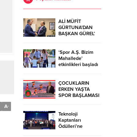
ALİ MÜFİT
GÜRTUNA’DAN
BAŞKAN GÜREL’
KUTLAMA
ZİYARETİ
‘Spor A.Ş. Bizim
Mahallede’
etkinlikleri başladı
ÇOCUKLARIN
ERKEN YAŞTA
SPOR BAŞLAMASI
ÇEŞİTLİ
A
-
TEHLİKELERDEN
UZAK TUTUMUŞ
Teknoloji
OLACAKTIR
Kaptanları
Ödülleri’ne
başvurular sürüyor