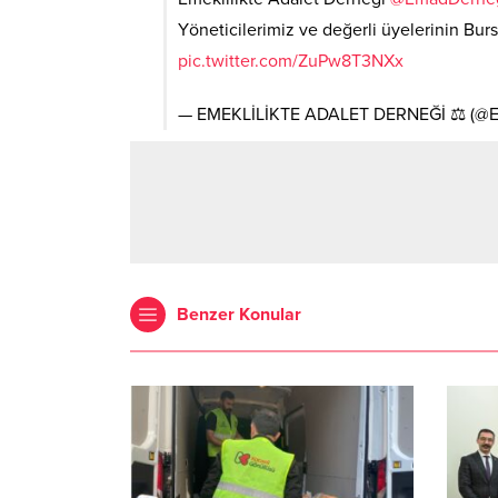
Yöneticilerimiz ve değerli üyelerinin Bu
pic.twitter.com/ZuPw8T3NXx
— EMEKLİLİKTE ADALET DERNEĞİ ⚖️ (@
Benzer Konular