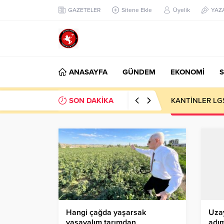
GAZETELER
Sitene Ekle
Üyelik
YAZ
ANASAYFA
GÜNDEM
EKONOMİ
S
SON DAKİKA
KANTİNLER LG
Hangi çağda yaşarsak
Uzay
yaşayalım tarımdan
adım