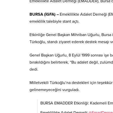
Emeklilikte Adalet Derneği (EMADDER), Bursa’da
BURSA (İGFA) –
Emeklilikte Adalet Derneği 
emeklilik talebiyle stant açtı.
Etkinliğe Genel Başkan Mihriban Uğurlu, Bursa il y
Türkoğlu, standı ziyaret ederek destek mesajı v
Genel Başkan Uğurlu, 8 Eylül 1999 sonrası işe b
bırakıldığını belirterek, “Bu adalet değil, zulümd
dedi.
Milletvekili Türkoğlu’na destekleri için teşek
gelinemeyeceğini vurguladı.
BURSA EMADDER Etkinliği: Kademeli Emek
Emeklilikte Adalet Derneği
@EmadDerne