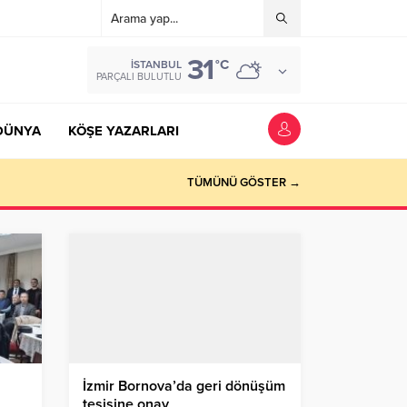
31
°C
İSTANBUL
PARÇALI BULUTLU
DÜNYA
KÖŞE YAZARLARI
TÜMÜNÜ GÖSTER →
İzmir Bornova’da geri dönüşüm
tesisine onay