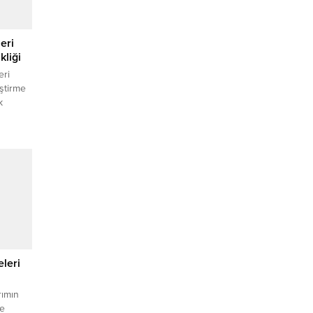
eri
kliği
eri
ştirme
k
 ve
rını
) –
ı Tebliğ
.
eleri
rımın
ve