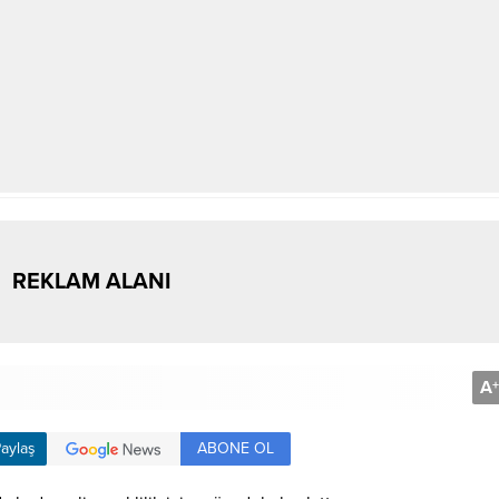
REKLAM ALANI
A
+
ABONE OL
aylaş