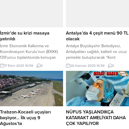
Nisan Salı günü saat 19.00
edilmesi amacıyla hayata geçirildi.
sıralarında Göztepe Ağız ve Diş
Açılışa Halkların Eşitlik ve
Sağlığı Merkezi’nde meydana geldi.
Demokrasi Partisi Eş Başkanı, Tülay
Hastanede güvenlik amiri olarak
Hatimoğlları, Japonya-Türkiye
görev yapan Erdal Çaycı (43) ile 15
Büyükelçi Maslahatgüzahari Tahara
yıllık arkadaşı güvenlik...
Koji, AAR Türkiye Direktörü
İzmir’de su krizi masaya
Antalya’da 4 çeşit menü 90 TL
(Atsushi Miyazaki nin...
yatırıldı
olacak
İzmir Ekonomik Kalkınma ve
Antalya Büyükşehir Belediyesi,
Koordinasyon Kurulu’nun (İEKKK)
Antalyalıları sağlıklı, kaliteli ve ucuz
139’uncu toplantısında konuşan
yemekle buluşturacak “Kent
İzmir Büyükşehir Belediye Başkanı
Lokantası” açıyor. ANTALYA (İGFA) –
17 Ekim 2025 10:59
0
26 Haziran 2025 14:59
0
Dr. Cemil Tugay, iklim krizi ve
Antalya Büyükşehir Belediyesi’nin
kuraklıkla mücadelede öncelikli
Kepez ilçesinde hizmet verecek ilk
yapılacakları sıraladı. 2000’li yıllarda
Kent Lokantası, 4 çeşit menüsüyle
İzmir’in uzun vadeli içme suyu
90 TL’den Antalyalıların hizmetinde
ihtiyacını karşılamak için DSİ
olacak. Antalya Büyükşehir
tarafından planlanan Düvertepe
Belediyesi, sosyal belediyecilik
Barajı’nın en kısa sürede mutlaka
anlayışını güçlendirecek yeni bir
yapılması gerektiğinin altını çizildi.
projeyi daha hayata geçiriyor.
Trabzon-Kocaeli uçuşları
NÜFUS YAŞLANDIKÇA
İZMİR (İGFA)...
Ekonomik krizin derinleştiği,...
başlıyor… İlk uçuş 9
KATARAKT AMELİYATI DAHA
Ağustos’ta
ÇOK YAPILIYOR