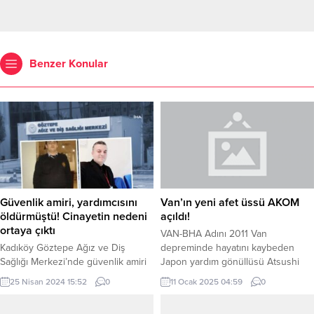
Benzer Konular
Güvenlik amiri, yardımcısını
Van’ın yeni afet üssü AKOM
öldürmüştü! Cinayetin nedeni
açıldı!
ortaya çıktı
VAN-BHA Adını 2011 Van
Kadıköy Göztepe Ağız ve Diş
depreminde hayatını kaybeden
Sağlığı Merkezi’nde güvenlik amiri
Japon yardım gönüllüsü Atsushi
yardımcısı Atilla Ay’ı sopayla
Miyazaki’den alan (AKOM) Afet
25 Nisan 2024 15:52
0
11 Ocak 2025 04:59
0
döverek öldüren güvenlik amiri
Kordinasyon merkezi, afet ve acil
Erdal Çaycı tutuklanarak… Olay, 23
durumlara hızlı ve etkin müdahale