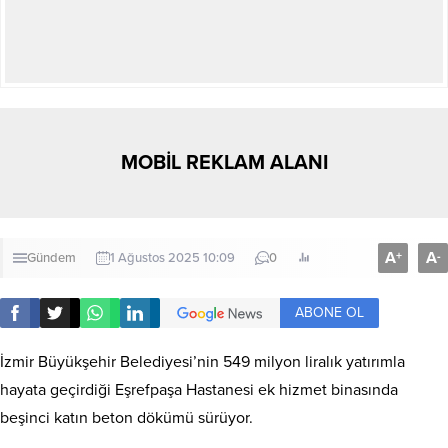
MOBİL REKLAM ALANI
A
A
+
-
Gündem
1 Ağustos 2025 10:09
0
ABONE OL
İzmir Büyükşehir Belediyesi’nin 549 milyon liralık yatırımla
hayata geçirdiği Eşrefpaşa Hastanesi ek hizmet binasında
beşinci katın beton dökümü sürüyor.