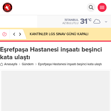
31
°C
İSTANBUL
AZ BULUTLU
KANTİNLER LGS SINAV GÜNÜ KAPALI
Eşrefpaşa Hastanesi inşaatı beşinci
kata ulaştı
Anasayfa
Gündem
Eşrefpaşa Hastanesi inşaatı beşinci kata ulaştı