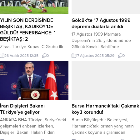
YILIN SON DERBİSİNDE
Gölcük’te 17 Ağustos 1999
BEŞİKTAŞ, KADIKÖY’DE
depremi dualarla anıldı
GÜLDÜ! FENERBAHÇE: 1
17 Ağustos 1999 Marmara
BEŞİKTAŞ: 2
Depremi’nin 26. yıldönümünde
Ziraat Türkiye Kupası C Grubu ilk
Gölcük Kavaklı Sahili’nde
maçında, ezeli rakipler Fenerbahçe
düzenlenen anma töreninde,
26 Aralık 2025 12:35
0
17 Ağustos 2025 05:29
0
ve Beşiktaş karşı karşıya geldi. Yılın
deprem şehitleri için dualar edildi.
son derbisi, vasat bir mücadeleye
Törene İçişleri Bakan Yardımcısı
sahne oldu ve siyah-beyazlılar,
Münir Karaloğlu, Kocaeli
90+1. dakikada gelen golle 2-1’lik
Büyükşehir Belediye Başkanı Tahir
galibiyetle sahadan ayrıldı.
Büyükakın ve çok sayıda vatandaş
Beşiktaş, deplasmanda
katıldı. Kentsel dönüşüm ve afet
Fenerbahçe’yi yenerek kupaya
hazırlığı vurgusu yapıldı. KOCAELİ
güçlü bir başlangıç yaptı. Maçın
(İGFA) – Türkiye’nin en büyük
İran Dışişleri Bakanı
Bursa Harmancık’taki Çakmak
hikayesi, tam bir derbi klasiği gibi
felaketlerinden biri...
Türkiye’ye geliyor
köyü korundu!
değildi:...
ANKARA-BHA Türkiye, Suriye’deki
Bursa Büyükşehir Belediyesi,
gelişmeleri anbean izlerken,
Harmancık’taki orman yangınının
Dışişleri Bakanı Hakan Fidan
Çakmak köyüne sıçramadan
diplomatik temaslarını sürdürüyor.
durdurulduğunu, tahliye