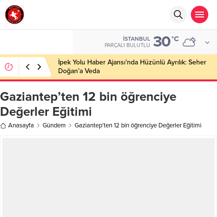
30
°C
İSTANBUL
PARÇALI BULUTLU
İpek Yolu Haber Ajansı’nda Hüzünlü Ayrılık: Seher
Doğan’a Veda
Gaziantep’ten 12 bin öğrenciye
Değerler Eğitimi
Anasayfa
Gündem
Gaziantep’ten 12 bin öğrenciye Değerler Eğitimi