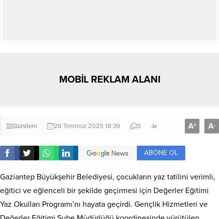
MOBİL REKLAM ALANI
A
A
+
-
Gündem
26 Temmuz 2025 18:39
0
ABONE OL
Gaziantep Büyükşehir Belediyesi, çocukların yaz tatilini verimli,
eğitici ve eğlenceli bir şekilde geçirmesi için Değerler Eğitimi
Yaz Okulları Programı’nı hayata geçirdi. Gençlik Hizmetleri ve
Değerler Eğitimi Şube Müdürlüğü koordinesinde yürütülen