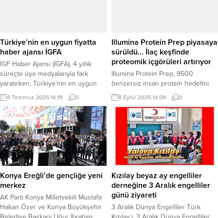
Türkiye’nin en uygun fiyatta
Illumina Protein Prep piyasaya
haber ajansı İGFA
sürüldü… İlaç keşfinde
proteomik içgörüleri artırıyor
İGF Haber Ajansı (İGFA), 4 yıllık
süreçte üye medyalarıyla fark
Illumina Protein Prep, 9500
yaratırken, Türkiye’nin en uygun
benzersiz insan protein hedefini
fiyatta haber ajansı olma özelliğini
ölçebilir ve hastalıkların tedavisi için
4 Temmuz 2025 14:19
0
8 Eylül 2025 14:09
0
de koruyor. BURSA (İGFA) – İGF
yeni keşiflere ilham vermek üzere
Haber Ajansı (İGFA), 2021 yılından
protein biyolojisine ilişkin yeni
buyana verdiği haber ajansı
bilgiler sunar. Erken erişim
hizmetiyle ve Türkiye’nin en uygun
programının ardından, müşteriler
fiyatta haber ajansı olma özelliği ile
ölçek, yüksek tutarlılık ve kolay
fark yaratıyor. Resmi abone olarak...
örnekleme ile içgörü elde etme iş
akışını övüyorlar. Lansman,
Illumina’nın SomaLogic’i satın alma
Konya Ereğli’de gençliğe yeni
Kızılay beyaz ay engelliler
anlaşmasını duyurmasının
merkez
derneğine 3 Aralık engelliler
ardından...
günü ziyareti
AK Parti Konya Milletvekili Mustafa
Hakan Özer ve Konya Büyükşehir
3 Aralık Dünya Engelliler Türk
Belediye Başkanı Uğur İbrahim
Kızılay’ı, 3 Aralık Dünya Engelliler