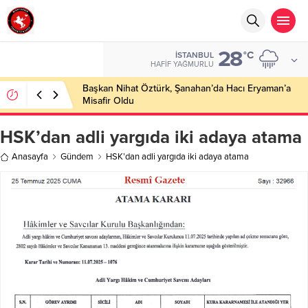
28
°C
İSTANBUL
HAFIF YAĞMURLU
Başkan Nihat Öztürk, Şanahan’da Hacı Eryaman’a
Misafir Oldu
HSK’dan adli yargıda iki adaya atama
Anasayfa
Gündem
HSK’dan adli yargıda iki adaya atama