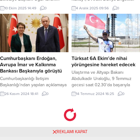
Altay, Büyükşehir Belediyesi
Günü kapsamında anlamlı bir
10 Ekim 2025 14:49
0
4 Aralık 2025 09:56
0
tarafından 330 milyon lira bedelle
ziyaret gerçekleştirerek Beyaz ay
Ereğli’ye kazandırılan Gençlik
Engelliler Derneği ile bir araya
Kampüsü’nün açılışını gerçekleştird
geldi. Ziyarette, engelli bireylerin
KONYA (İGFA) – Konya Büyükşehir
yanında olduklarını gösteren
Belediyesi tarafından 330 milyon
destek mesajları verildi. Kızılay
lira maliyetle tamamlanan ve
yetkilileri, dernek üyeleriyle sohbet
Konya’nın en büyük gençlik
ederek onların ihtiyaç ve
kampüsü olan Ereğli Gençlik
beklentilerini dinledi. Ayrıca sosyal
Cumhurbaşkanı Erdoğan,
Türksat 6A Ekim’de nihai
Kampüsü’nün...
sorumluluk projelerinde ortak
Avrupa İmar ve Kalkınma
yörüngesine hareket edecek
hareket...
Bankası Başkanıyla görüştü
Ulaştırma ve Altyapı Bakanı
Cumhurbaşkanlığı İletişim
Abdulkadir Uraloğlu, 9 Temmuz
Başkanlığı’ndan yapılan açıklamaya
gecesi saat 02.30’da başarıyla
göre, Cumhurbaşkanı Recep Tayyip
uzaya fırlatılan Türkiye’nin ilk yerli
26 Kasım 2024 18:41
0
14 Temmuz 2024 16:25
0
Erdoğan, Avrupa İmar ve Kalkınma
ve milli haberleşme uydusu Türksat
Bankası (EBRD) Başkanı Odile
6A’nın bütün fonksiyonlarının
Renaud-Basso’yu
normal olduğunu ve uzay
Cumhurbaşkanlığı Külliyesi’nde
yolculuğuna planlanan şekilde
kabul etti. 26 Kasım 2024, 21:39
devam ettiğini söyledi. ANKARA
yayınlandı ANKARA-BHA
(İGFA) – Ulaştırma ve Altyapı Bakanı
REKLAMI KAPAT
Cumhurbaşkanlığı İletişim
Abdulkadir Uraloğlu, Türkiye’nin ilk