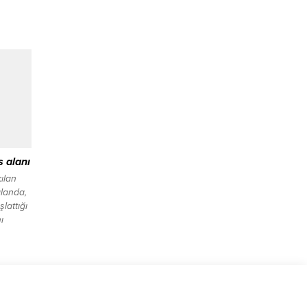
s alanı
ılan
alanda,
lattığı
ı
OCAELİ
iyesi
rgi
 ve