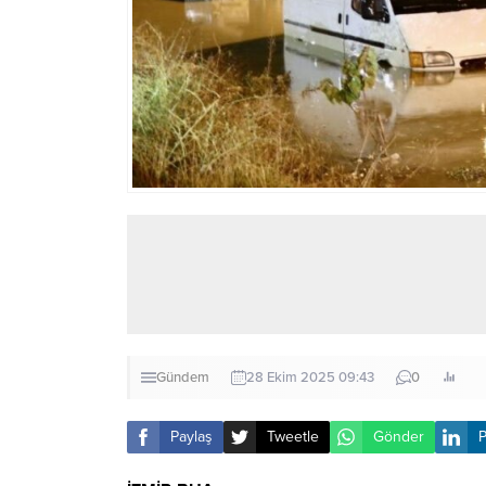
Gündem
28 Ekim 2025 09:43
0
Paylaş
Tweetle
Gönder
P