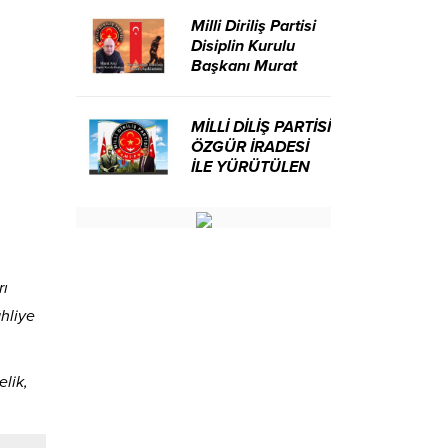
Milli Diriliş Partisi
Disiplin Kurulu
Başkanı Murat
Avcı’dan Kira
Bedelleri Hakkında
Basın Açıklaması
MİLLİ DİLİŞ PARTİSİ
ÖZGÜR İRADESİ
İLE YÜRÜTÜLEN
BİR SİYASİ
OLUŞUMUDUR
rı
ahliye
elik,