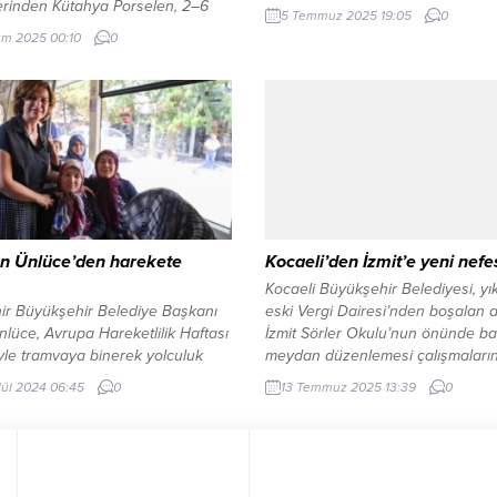
lerinden Kütahya Porselen, 2–6
5 Temmuz 2025 19:05
0
2025 tarihleri arasında NG Grubu
ım 2025 00:10
0
inden, NG Phaselis Bay’de
diği “Gastronomi Yıldızları
or” etkinliğiyle Türkiye’nin farklı
erinden yaklaşık 300 gastronomi
onelini Antalya’da buluşturdu.
 süren etkinlik boyunca
lerden tabak perküsyon
anslarına, ünlü şeflerin
ma şovlarına kadar birçok renkli
 bir...
n Ünlüce’den harekete
Kocaeli’den İzmit’e yeni nefe
Kocaeli Büyükşehir Belediyesi, yık
ir Büyükşehir Belediye Başkanı
eski Vergi Dairesi’nden boşalan 
lüce, Avrupa Hareketlilik Haftası
İzmit Sörler Okulu’nun önünde baş
le tramvaya binerek yolculuk
meydan düzenlemesi çalışmaların
Tramvayda vatandaşlar tarafından
yüzde 95 oranında tamamladı. K
lül 2024 06:45
0
13 Temmuz 2025 13:39
0
lgiyle karşılanan Başkan Ünlüce,
(İGFA) – Kocaeli Büyükşehir Beled
irlilere çağrıda bulunarak, hafta
tarafından İzmit’te, yıkılan eski Ve
nda yürüyerek, bisiklet veya
Dairesi’nin yerine yapılacak park
aşıma kullanarak ulaşım
çevre düzenlemesi projesi, Aralık
ası gerektiğini söyledi.
2024’te başlamıştı. Yaklaşık 1980