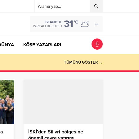
31
°C
İSTANBUL
PARÇALI BULUTLU
DÜNYA
KÖŞE YAZARLARI
TÜMÜNÜ GÖSTER →
la
İSKİ’den Silivri bölgesine
önemli çevre yatırımı