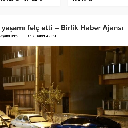
ştiren pozisyonda olacağız
aşamı felç etti – Birlik Haber Ajansı
amı felç etti – Birlik Haber Ajansı