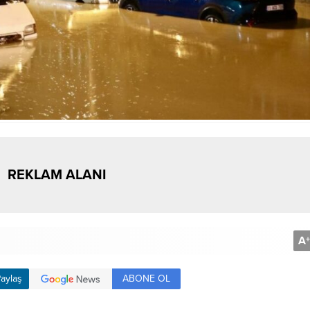
REKLAM ALANI
A
+
ABONE OL
aylaş