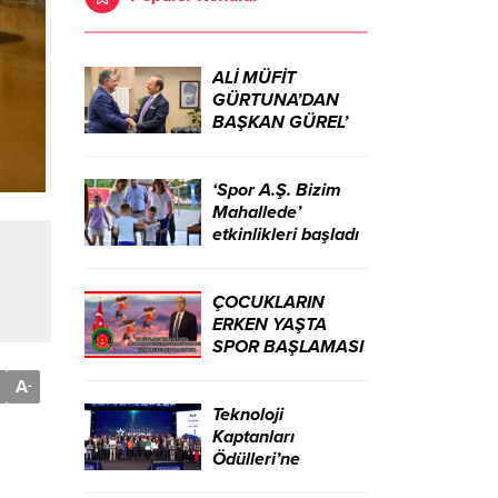
ALİ MÜFİT
GÜRTUNA’DAN
BAŞKAN GÜREL’
KUTLAMA
ZİYARETİ
‘Spor A.Ş. Bizim
Mahallede’
etkinlikleri başladı
ÇOCUKLARIN
ERKEN YAŞTA
SPOR BAŞLAMASI
ÇEŞİTLİ
A
-
TEHLİKELERDEN
UZAK TUTUMUŞ
Teknoloji
OLACAKTIR
Kaptanları
Ödülleri’ne
başvurular sürüyor