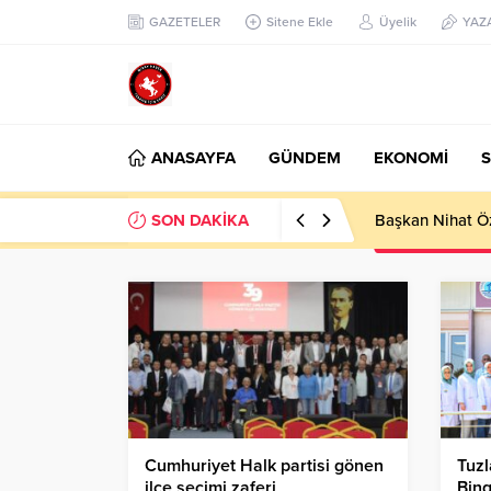
GAZETELER
Sitene Ekle
Üyelik
YAZ
ANASAYFA
GÜNDEM
EKONOMİ
S
SON DAKİKA
Başkan Nihat Öz
Cumhuriyet Halk partisi gönen
Tuzl
ilçe seçimi zaferi
Bing