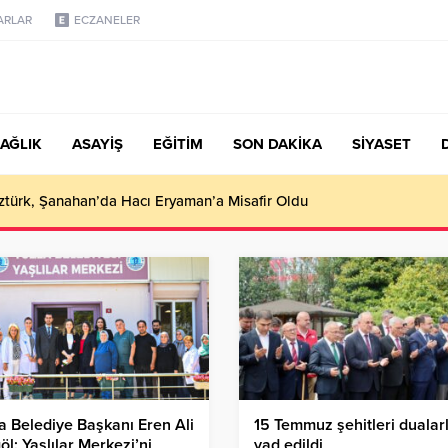
ARLAR
ECZANELER
AĞLIK
ASAYİŞ
EĞİTİM
SON DAKİKA
SİYASET
türk, Şanahan’da Hacı Eryaman’a Misafir Oldu
a Belediye Başkanı Eren Ali
15 Temmuz şehitleri dualar
öl: Yaşlılar Merkezi’ni
yad edildi