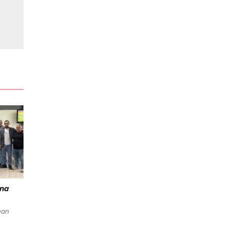
ına
han