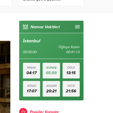
Namaz Vakitleri
İstanbul
Öğleye Kalan
00:00:00
00:41:12
İMSAK
GÜNEŞ
ÖĞLE
04:17
05:59
13:15
İKİNDİ
AKŞAM
YATSI
17:07
20:21
21:56
Popüler Konular