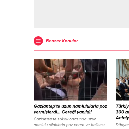
Benzer Konular
Gaziantep’te uzun namlulularla poz
Türkiy
vermişlerdi… Gereği yapıldı!
300 g
Antaly
Gaziantep’te sokak ortasında uzun
namlulu silahlarla poz veren ve halkımız
Dünyan