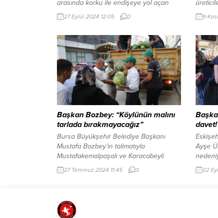
arasında korku ile endişeye yol açan
üretici
şahıslarla ilgili görüntüler için gereği
Kasım 
27 Eylül 2024 12:05
0
9 Kas
yapıldı. İçişleri Bakanı Ali Yerlikaya, söz
oteller
konusu 7 şüphelinin gözaltına alındığını
düzenle
duyurdu. ANKARA (İGFA) – İçişleri Bakanı
Buluşuy
Ali Yerlikaya, “Gereği Yapıldı”
bölgel
paylaşımlarından 31’incisine yer verdi.
profesy
Sosyal medyada yer alan...
Beş gün
konser
perform
tabakla
deneyim
Başkan Bozbey: “Köylünün malını
Başka
tarlada bırakmayacağız”
davet!
Bursa Büyükşehir Belediye Başkanı
Eskişeh
Mustafa Bozbey’in talimatıyla
Ayşe Ün
Mustafakemalpaşalı ve Karacabeyli
nedeniy
çiftçilerden değerinde alınan kavun ve
yaptı. 
27 Temmuz 2024 11:45
0
22 Ey
karpuzlar, kentin farklı noktalarında
yoğun i
vatandaşlara ücretsiz olarak dağıtılmaya
Eskişeh
başlandı. BURSA (İGFA) – Geçtiğimiz
kapsamı
günlerde Mustafakemalpaşa ilçesini
toplu t
ziyaret eden Bursa Büyükşehir Belediye
sağlanm