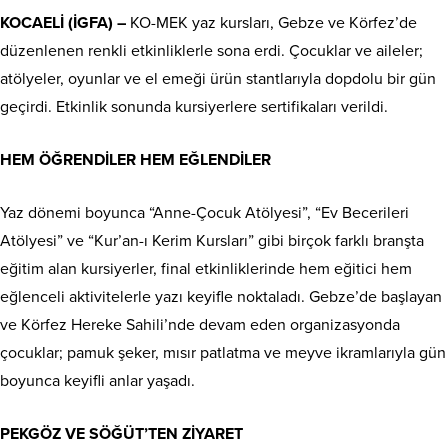
KOCAELİ (İGFA) –
KO-MEK yaz kursları, Gebze ve Körfez’de
düzenlenen renkli etkinliklerle sona erdi. Çocuklar ve aileler;
atölyeler, oyunlar ve el emeği ürün stantlarıyla dopdolu bir gün
geçirdi. Etkinlik sonunda kursiyerlere sertifikaları verildi.
HEM ÖĞRENDİLER HEM EĞLENDİLER
Yaz dönemi boyunca “Anne-Çocuk Atölyesi”, “Ev Becerileri
Atölyesi” ve “Kur’an-ı Kerim Kursları” gibi birçok farklı branşta
eğitim alan kursiyerler, final etkinliklerinde hem eğitici hem
eğlenceli aktivitelerle yazı keyifle noktaladı. Gebze’de başlayan
ve Körfez Hereke Sahili’nde devam eden organizasyonda
çocuklar; pamuk şeker, mısır patlatma ve meyve ikramlarıyla gün
boyunca keyifli anlar yaşadı.
PEKGÖZ VE SÖĞÜT’TEN ZİYARET