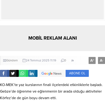
MOBİL REKLAM ALANI
A
A
+
-
Gündem
24 Temmuz 2025 11:19
0
ABONE OL
KO-MEK’te yaz kurslarının finali ilçelerdeki etkinliklerle başladı.
Gebze’de öğrenme ve eğlenmenin bir arada olduğu aktiviteler
Körfez’de de gün boyu devam etti.