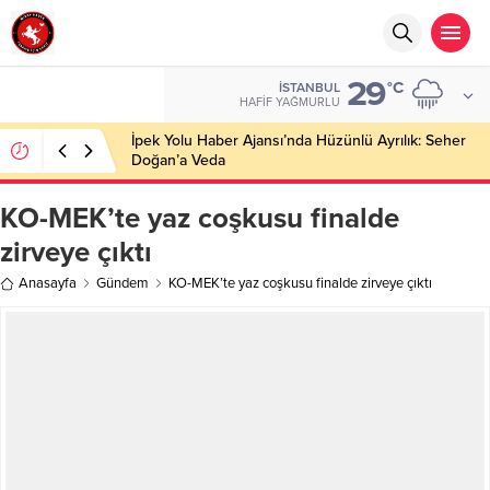
29
°C
İSTANBUL
HAFIF YAĞMURLU
İpek Yolu Haber Ajansı’nda Hüzünlü Ayrılık: Seher
Doğan’a Veda
KO-MEK’te yaz coşkusu finalde
zirveye çıktı
Anasayfa
Gündem
KO-MEK’te yaz coşkusu finalde zirveye çıktı