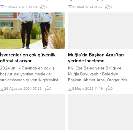
gürültülü sağanak beklendiğini
KOCAELİ (İGFA) – Gebze Belediyesi
13 Mayıs 2025 08:29
0
25 Mart 2024 11:55
0
bildirdi. ANKARA (İGFA) –
tarafından bu yıl 2.’si düzenlenen
Meteoroloji Genel Müdürlüğü, 13
Driftfest’e bu yılda ilgi ve katılım
Mayıs Salı gününe ilişkin hava
hayli yüksek oldu. Balçık
tahmin raporunu yayımladı.
Mahallesi’nde düzenlenen ve
Meteoroloji Genel Müdürlüğü
birçok ünlü sporcunun katılımıyla
tarafından yapılan tahminlere göre
gerçekleşen festival, adrenalin
ülke genelinin parçalı ve çok
şovları ile adeta nefesleri...
bulutlu, Akdeniz, İç Anadolu’nun
İşverenler en çok güvenlik
Muğla’da Başkan Aras’tan
güney ve doğusu, Orta Karadeniz
görevlisi arıyor
yerinde inceleme
kıyıları, Doğu...
2024’ün ilk 7 ayında en çok iş
Kıyı Ege Belediyeler Birliği ve
başvurusu yapılan meslekler
Muğla Büyükşehir Belediye
sıralamasında güvenlik görevlisi
Başkanı Ahmet Aras, Otogar Yolu
zirvede yer aldı. İŞKUR verilerine
ile Sanayi Kavşağı arasındaki
26 Ağustos 2024 07:25
0
8 Mayıs 2025 14:49
0
göre, aynı dönemde en fazla işe
Karamuğla Deresi yanındaki AVM
alım yapılan mesleklerde güvenlik
bağlantı yolunu yerinde inceledi.
görevlisi, turizm ve otelcilik
MUĞLA (İGFA) – Muğla’da modern
personeli ve reyon görevlisi öne
ve güvenli ulaşım ağı oluşturma
çıktı. İSTANBUL (İGFA) – 2024’ün ilk
hedefiyle çalışan Büyükşehir
yedi ayında en fazla iş başvurusu
Belediyesi, yol projelerine hız
yapılan...
kesmeden devam ediyor.