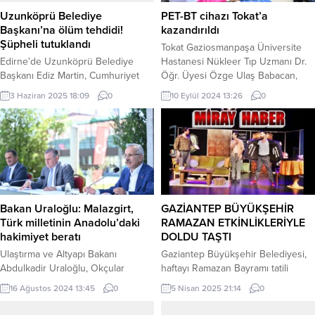
Uzunköprü Belediye
PET-BT cihazı Tokat’a
Başkanı’na ölüm tehdidi!
kazandırıldı
Şüpheli tutuklandı
Tokat Gaziosmanpaşa Üniversite
Edirne’de Uzunköprü Belediye
Hastanesi Nükleer Tıp Uzmanı Dr.
Başkanı Ediz Martin, Cumhuriyet
Öğr. Üyesi Özge Ulaş Babacan,
Parkı’nda bir vatandaş tarafından
PET-BT Cihazı hakkında merak
3 Haziran 2025 18:09
0
10 Eylül 2024 13:26
0
yüz yüze ve sosyal medya
edilenleri anlattı. NurhaN İÇMEZ /
üzerinden bıçaklı ölüm tehdidi aldı.
TOKAT HABER TOKAT (İGFA) –
Şahıs, emniyetin hızlı
Tokat Gaziosmanpaşa Üniversitesi
müdahalesiyle tutuklandı. Erdoğan
Nükleer Tıp Uzmanı Dr. Öğr. Üyesi
DEMİR / EDİRNE (İGFA) –
Özge Ulaş Babacan, 2024 yılı
Uzunköprü Belediye Başkanı Ediz
içerisinde Tokat Gaziosmanpaşa
Martin, geçtiğimiz cumartesi günü
Üniversite Hastanesine
Cumhuriyet Parkı’nda ailesiyle vakit
kazandırılan PET-BT Cihazı
Bakan Uraloğlu: Malazgirt,
GAZİANTEP BÜYÜKŞEHİR
geçirirken Ş.Ç. adlı bir vatandaşın
hakkında merak...
Türk milletinin Anadolu’daki
RAMAZAN ETKİNLİKLERİYLE
tehdidiyle...
hakimiyet beratı
DOLDU TAŞTI
Ulaştırma ve Altyapı Bakanı
Gaziantep Büyükşehir Belediyesi,
Abdulkadir Uraloğlu, Okçular
haftayı Ramazan Bayramı tatili
Vakfı’nda Malazgirt Zaferi’nin 953.
dolayısıyla kültürel etkinliklerle dolu
16 Ağustos 2024 13:45
0
5 Nisan 2025 21:14
0
yıl dönümünü kutlamak için
şekilde tamamladı. Öte yandan
gerçekleştirilen Anadolu’nun Fethi
diğer birimlerde de her yaşa hitap