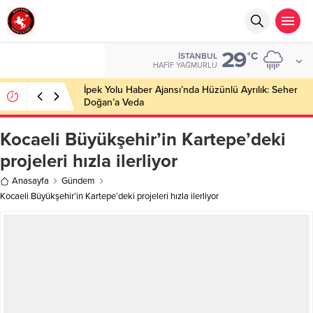
29
°C
İSTANBUL
HAFIF YAĞMURLU
İpek Yolu Haber Ajansı’nda Hüzünlü Ayrılık: Seher
Doğan’a Veda
Kocaeli Büyükşehir’in Kartepe’deki
projeleri hızla ilerliyor
Anasayfa
Gündem
Kocaeli Büyükşehir’in Kartepe’deki projeleri hızla ilerliyor