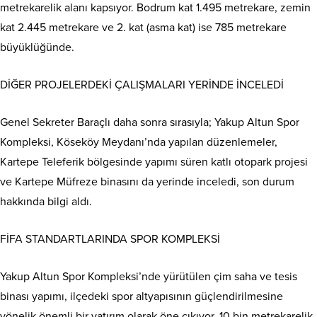
metrekarelik alanı kapsıyor. Bodrum kat 1.495 metrekare, zemin
kat 2.445 metrekare ve 2. kat (asma kat) ise 785 metrekare
büyüklüğünde.
DİĞER PROJELERDEKİ ÇALIŞMALARI YERİNDE İNCELEDİ
Genel Sekreter Baraçlı daha sonra sırasıyla; Yakup Altun Spor
Kompleksi, Köseköy Meydanı’nda yapılan düzenlemeler,
Kartepe Teleferik bölgesinde yapımı süren katlı otopark projesi
ve Kartepe Müfreze binasını da yerinde inceledi, son durum
hakkında bilgi aldı.
FİFA STANDARTLARINDA SPOR KOMPLEKSİ
Yakup Altun Spor Kompleksi’nde yürütülen çim saha ve tesis
binası yapımı, ilçedeki spor altyapısının güçlendirilmesine
yönelik önemli bir yatırım olarak öne çıkıyor. 10 bin metrekarelik