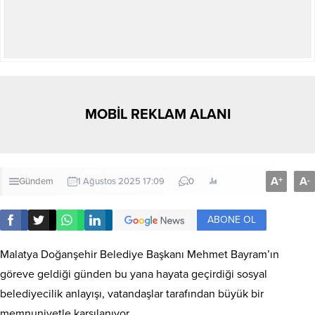
MOBİL REKLAM ALANI
A
A
+
-
Gündem
1 Ağustos 2025 17:09
0
ABONE OL
Malatya Doğanşehir Belediye Başkanı Mehmet Bayram’ın
göreve geldiği günden bu yana hayata geçirdiği sosyal
belediyecilik anlayışı, vatandaşlar tarafından büyük bir
memnuniyetle karşılanıyor.