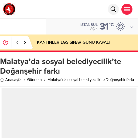
31
°C
İSTANBUL
AÇIK
KANTİNLER LGS SINAV GÜNÜ KAPALI
Malatya’da sosyal belediyecilik’te
Doğanşehir farkı
Anasayfa
Gündem
Malatya’da sosyal belediyecilik’te Doğanşehir farkı