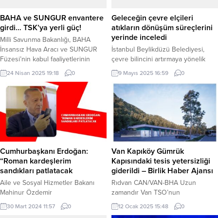
BAHA ve SUNGUR envantere
Geleceğin çevre elçileri
girdi… TSK’ya yerli güç!
atıkların dönüşüm süreçlerini
yerinde inceledi
Milli Savunma Bakanlığı, BAHA
İnsansız Hava Aracı ve SUNGUR
İstanbul Beylikdüzü Belediyesi,
Füzesi’nin kabul faaliyetlerinin
çevre bilincini artırmaya yönelik
tamamlanarak TSK envanterine
yürüttüğü çalışmalar kapsamında
24 Nisan 2025 19:18
0
9 Mayıs 2025 16:59
0
alındığını açıkladı. ANKARA (İGFA) –
İSTAÇ Kemerburgaz Atık Bertaraf
Milli Savunma Bakanlığı, haftalık
ve Kompost Tesislerine bir gezi
basın bilgilendirme toplantısında,
düzenledi. Teknik gezide
Türk Silahlı Kuvvetleri’nin (TSK) yerli
katılımcılar, atıkların enerjiye
ve milli savunma sanayi ürünleriyle
dönüştürülme sürecini yerinde
güçlenmeye devam ettiği belirtildi.
inceleme fırsatı buldu. İSTANBUL
MSB Basın ve Halkla İlişkiler
(İGFA) – Yeşilin öncüsü Beylikdüzü
Müşaviri ve Bakanlık Sözcüsü...
Belediyesi, çevre duyarlılığını
Cumhurbaşkanı Erdoğan:
Van Kapıköy Gümrük
artırmak amacıyla İSTAÇ
“Roman kardeşlerim
Kapısındaki tesis yetersizliği
Kemerburgaz Atık Bertaraf ve
sandıkları patlatacak
giderildi – Birlik Haber Ajansı
Kompost Tesisleri’ne teknik bir...
Aile ve Sosyal Hizmetler Bakanı
Rıdvan CAN/VAN-BHA Uzun
Mahinur Özdemir
zamandır Van TSO’nun
Göktaş Tekirdağ’daki temasları
gündeminde olan Kapıköy Gümrük
30 Mart 2024 11:57
0
12 Ocak 2025 15:48
0
kapsamında Süleymanpaşa
Kapısındaki tesis yetersizliğinin