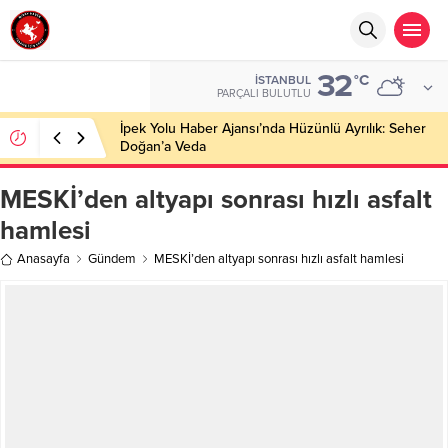
32
°C
İSTANBUL
PARÇALI BULUTLU
İpek Yolu Haber Ajansı’nda Hüzünlü Ayrılık: Seher
Doğan’a Veda
MESKİ’den altyapı sonrası hızlı asfalt
hamlesi
Anasayfa
Gündem
MESKİ’den altyapı sonrası hızlı asfalt hamlesi