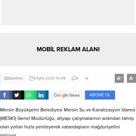
MOBİL REKLAM ALANI
A
A
+
-
Gündem
4 Eylül 2025 10:09
0
ABONE OL
Mersin Büyükşehir Belediyesi Mersin Su ve Kanalizasyon İdaresi
(MESKİ) Genel Müdürlüğü, altyapı çalışmalarının ardından tahrip
olan yolları hızla yenileyerek vatandaşların mağduriyetini
önlüyor.