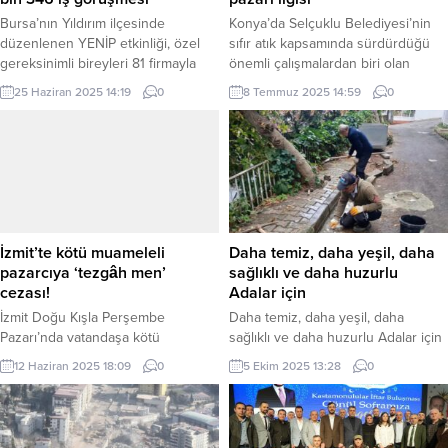
Bursa’nın Yıldırım ilçesinde
Konya’da Selçuklu Belediyesi’nin
düzenlenen YENİP etkinliği, özel
sıfır atık kapsamında sürdürdüğü
gereksinimli bireyleri 81 firmayla
önemli çalışmalardan biri olan
buluşturarak istihdama köprü
Selçuklu 2.El Pazar, Yazır Kapalı
25 Haziran 2025 14:19
0
8 Temmuz 2025 14:59
0
kurdu; 300’e yakın kişi iş fırsatına
Pazar Yeri’nde 20. kez kurularak
bir adım daha yaklaştı. BURSA
vatandaşları ağırladı. KONYA (İGFA)
(İGFA) – Bursa İl Millî Eğitim
– Konya’nın Selçuklu ilçesinde
Müdürlüğü, Yıldırım Belediyesi,
yerel belediyenin sıfır atıkta örnek
Bursa Çalışma ve İş Kurumu İl
çalışmalarından olan Selçuklu 2.El
Müdürlüğü ve Bursa Engelliler
Pazarı 20. kez Yazır Kapalı Pazar
Federasyonu iş birliğiyle
Alanı’nda kuruldu. Pazarda fincan
düzenlenen YENİP –...
takımlarından, tabaklara,...
İzmit’te kötü muameleli
Daha temiz, daha yeşil, daha
pazarcıya ‘tezgâh men’
sağlıklı ve daha huzurlu
cezası!
Adalar için
İzmit Doğu Kışla Perşembe
Daha temiz, daha yeşil, daha
Pazarı’nda vatandaşa kötü
sağlıklı ve daha huzurlu Adalar için
muamelede bulunan bir pazarcı
çalışmaya devam ediyoruz. Adalar
12 Haziran 2025 18:09
0
5 Ekim 2025 13:28
0
esnafı, İzmit zabıta ekiplerinin
Belediyesi Fen İşleri Müdürlüğü
denetimi sonucu 1 hafta tezgâh
Park ve Bahçeler Birimimiz,
açmaktan men edildi KOCAELİ
Büyükada’da ağaç dikim
(İGFA) – İzmit Belediyesi Zabıta
çalışmalarını sürdürerek doğamıza