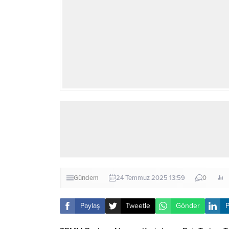
Gündem
24 Temmuz 2025 13:59
0
Paylaş
Tweetle
Gönder
P