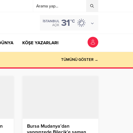
31
°C
İSTANBUL
AÇIK
DÜNYA
KÖŞE YAZARLARI
TÜMÜNÜ GÖSTER →
ın
Bursa Mudanya’dan
yangınzede Bilecik’e saman