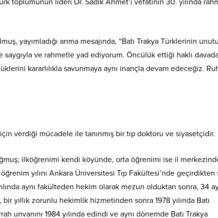
 toplumunun lideri Dr. Sadık Ahmet’i vefatının 30. yılında rah
ş, yayımladığı anma mesajında, “Batı Trakya Türklerinin unut
de saygıyla ve rahmetle yad ediyorum. Öncülük ettiği haklı davada
üklerini kararlılıkla savunmaya aynı inançla devam edeceğiz. Ru
çin verdiği mücadele ile tanınmış bir tıp doktoru ve siyasetçidir.
muş; ilköğrenimi kendi köyünde, orta öğrenimi ise il merkezind
öğrenim yılını Ankara Üniversitesi Tıp Fakültesi’nde geçirdikten 
4 yılında aynı fakülteden hekim olarak mezun olduktan sonra, 34 a
 bir yıllık zorunlu hekimlik hizmetinden sonra 1978 yılında Batı
errah unvanını 1984 yılında edindi ve aynı dönemde Batı Trakya