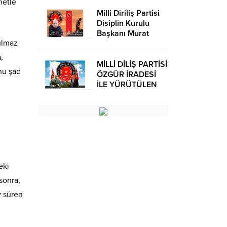
metle
Milli Diriliş Partisi
Disiplin Kurulu
Başkanı Murat
ulmaz
Avcı’dan Kira
Bedelleri Hakkında
,
Basın Açıklaması
MİLLİ DİLİŞ PARTİSİ
hu şad
ÖZGÜR İRADESİ
İLE YÜRÜTÜLEN
BİR SİYASİ
OLUŞUMUDUR
eki
sonra,
y süren