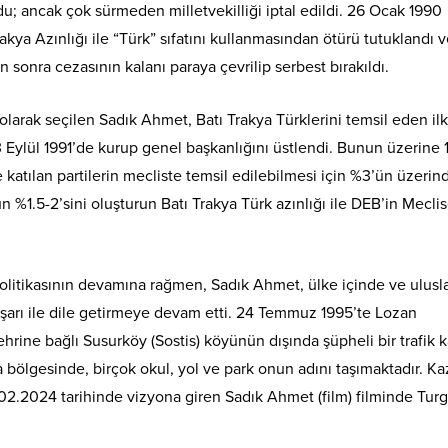
ldu; ancak çok sürmeden milletvekilliği iptal edildi. 26 Ocak 1990
kya Azınlığı ile “Türk” sıfatını kullanmasından ötürü tutuklandı 
sonra cezasının kalanı paraya çevrilip serbest bırakıldı.
olarak seçilen Sadık Ahmet, Batı Trakya Türklerini temsil eden ilk
3 Eylül 1991’de kurup genel başkanlığını üstlendi. Bunun üzerine 
 katılan partilerin mecliste temsil edilebilmesi için %3’ün üzerin
 %1.5-2’sini oluşturun Batı Trakya Türk azınlığı ile DEB’in Mecli
politikasının devamına rağmen, Sadık Ahmet, ülke içinde ve ulusla
başarı ile dile getirmeye devam etti. 24 Temmuz 1995’te Lozan
ine bağlı Susurköy (Sostis) köyünün dışında şüpheli bir trafik k
ya bölgesinde, birçok okul, yol ve park onun adını taşımaktadır. K
.02.2024 tarihinde vizyona giren Sadık Ahmet (film) filminde Tur