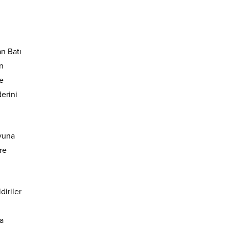
an Batı
an
ve
erini
oyuna
re
diriler
a