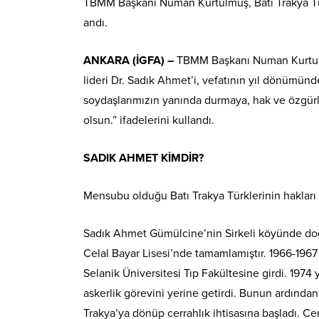
TBMM Başkanı Numan Kurtulmuş, Batı Trakya Türk
andı.
ANKARA (İGFA) –
TBMM Başkanı Numan Kurtulmu
lideri Dr. Sadık Ahmet’i, vefatının yıl dönümün
soydaşlarımızın yanında durmaya, hak ve özgürl
olsun.” ifadelerini kullandı.
SADIK AHMET KİMDİR?
Mensubu olduğu Batı Trakya Türklerinin hakları i
Sadık Ahmet Gümülcine’nin Sirkeli köyünde doğ
Celal Bayar Lisesi’nde tamamlamıştır. 1966-1967 
Selanik Üniversitesi Tıp Fakültesine girdi. 197
askerlik görevini yerine getirdi. Bunun ardından,
Trakya’ya dönüp cerrahlık ihtisasına başladı. C