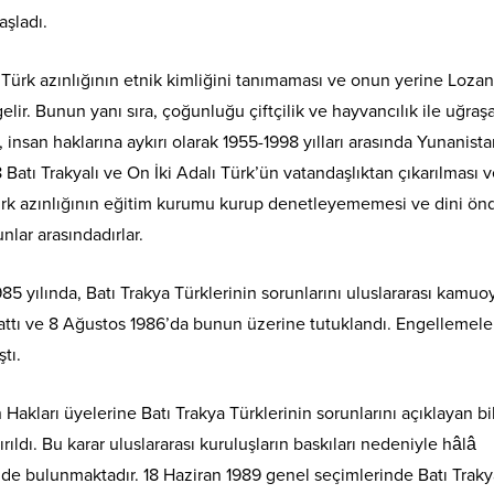
aşladı.
 Türk azınlığının etnik kimliğini tanımaması ve onun yerine Lozan
elir. Bunun yanı sıra, çoğunluğu çiftçilik ve hayvancılık ile uğraş
, insan haklarına aykırı olarak 1955-1998 yılları arasında Yunanist
Batı Trakyalı ve On İki Adalı Türk’ün vatandaşlıktan çıkarılması 
Türk azınlığının eğitim kurumu kurup denetleyememesi ve dini önd
lar arasındadırlar.
985 yılında, Batı Trakya Türklerinin sorunlarını uluslararası kamu
ttı ve 8 Ağustos 1986’da bunun üzerine tutuklandı. Engellemele
tı.
 Hakları üyelerine Batı Trakya Türklerinin sorunlarını açıklayan bil
ıldı. Bu karar uluslararası kuruluşların baskıları nedeniyle hâlâ
 bulunmaktadır. 18 Haziran 1989 genel seçimlerinde Batı Traky