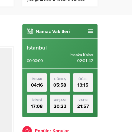
yardımı
Namaz Vakitleri
İstanbul
İmsaka Kalan
00:00:00
02:01:41
İMSAK
GÜNEŞ
ÖĞLE
04:16
05:58
13:15
İKİNDİ
AKŞAM
YATSI
17:08
20:23
21:57
Popüler Konular