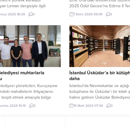
ed’e yönelik karikatür
İzmir Urla’daki tesislerinde düzenl
yan Leman dergisiyle ilgili
2025 Ödül Gecesi’ne Edirne İl Tem
rmada 4 şüphelinin tutuklandığını,
Erdoğan Demir ve Tekirdağ İl Tems
muz 2025 18:39
0
7 Ekim 2025 09:09
0
ındaki 2 şüpheli için yakalama
Hüseyin Ergin Özdem katıldı. TYF
çıkarıldığını duyurdu. İSTANBUL
Başkanı Özlem Akdurak, Edirne’d
– Leman dergisinde Hz.
yelken sporunun gelişmesi için
ed’e yönelik saygısız bir
çalışmalara destek sözü verdi. E
r yayımlanmasıyla ilgili İstanbul
(İGFA) – Türkiye Yelken Federasy
yet Başsavcılığı’nca başlatılan
(TYF), İzmir Urla’daki TYF tesisler
rma kapsamında karar belli oldu.
2025 Ödül...
urma kapsamında gözaltına
Belediyesi muhtarlarla
İstanbul Üsküdar’a bir kütüp
u
daha
elediyesi yöneticileri, Kuruçeşme
İstanbul’da Nevmekanlar ve açtığı 
ndeki mahallelerin ihtiyaçlarını
kütüphane ile Üsküdar’ı bir kitah 
 tespit etmek amacıyla bölge
haline getiren Üsküdar Belediyesi
arıyla bir araya geldi KOCAELİ
Üsküdarlı hemşehrilerine bir yeni
ustos 2024 10:15
0
15 Mart 2024 07:04
0
– İzmit Belediyesi, mahallelerin
kütüphane daha kaznadırdı. İST
arına yerinde çözüm bulmak
(İGFA) – Üsküdar yepyeni bir bilgi
a gerçekleştirdiği ziyaretlere
kültür hazinesine daha kavuştu. F
ediyor. Bu kapsamda İzmit
Sultan Mehmed döneminde inşaa 