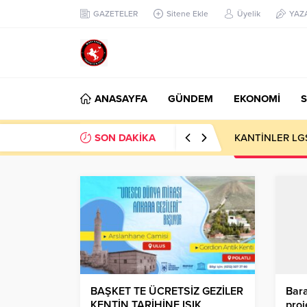
GAZETELER
Sitene Ekle
Üyelik
YAZ
ANASAYFA
GÜNDEM
EKONOMİ
S
SON DAKİKA
KANTİNLER LG
BAŞKET TE ÜCRETSİZ GEZİLER
Bara
KENTİN TARİHİNE IŞIK
proj