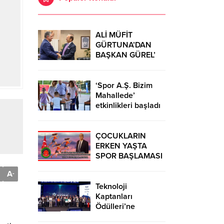
ALİ MÜFİT
GÜRTUNA’DAN
BAŞKAN GÜREL’
KUTLAMA
ZİYARETİ
‘Spor A.Ş. Bizim
Mahallede’
etkinlikleri başladı
ÇOCUKLARIN
ERKEN YAŞTA
SPOR BAŞLAMASI
ÇEŞİTLİ
A
-
TEHLİKELERDEN
UZAK TUTUMUŞ
Teknoloji
OLACAKTIR
Kaptanları
Ödülleri’ne
başvurular sürüyor