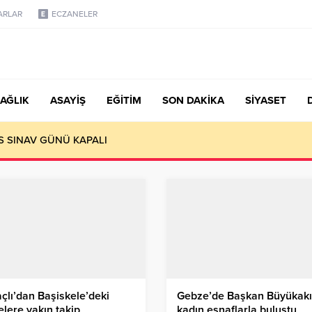
ARLAR
ECZANELER
AĞLIK
ASAYİŞ
EĞİTİM
SON DAKİKA
SİYASET
S SINAV GÜNÜ KAPALI
çlı’dan Başiskele’deki
Gebze’de Başkan Büyükak
elere yakın takip
kadın esnaflarla buluştu