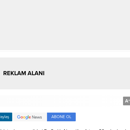
REKLAM ALANI
A
+
ABONE OL
aylaş