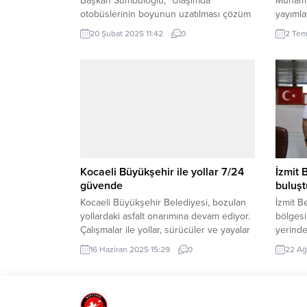
Başkan Sümbüloğlu, “Ulaşımda
Muhamm
otobüslerinin boyunun uzatılması çözüm
yayımla
değil” HAKAN BAKAR/SİVAS–BHA ORAN
soruştu
20 Şubat 2025 11:42
0
2 Tem
Şubat Ayı Yönetim Kurulu Toplantısı
yurtdış
Sivas’ta yapıldı. Tarihi valilik binası Vali
kararı 
Ahmet Muammer Bey Toplantı
(İGFA) 
Salonu’nda Kayseri Valisi Gökmen Çiçek
Muhamm
başkanlığında gerçekleştirilen toplantıya
karikatü
Sivas Valisi Yılmaz Şimşek, Yozgat Valisi
Cumhuri
Mehmet Ali Özkan, Sivas Belediye
soruştu
Başkanı Adem Uzun, Sivas İl...
Soruşt
alınan...
Kocaeli Büyükşehir ile yollar 7/24
İzmit 
güvende
buluşt
Kocaeli Büyükşehir Belediyesi, bozulan
İzmit B
yollardaki asfalt onarımına devam ediyor.
bölgesi
Çalışmalar ile yollar, sürücüler ve yayalar
yerinde
için daha güvenli ve konforlu hale
muhtarl
16 Haziran 2025 15:29
0
22 Ağ
getiriliyor. KOCAELİ (İGFA) – Kocaeli
(İGFA) 
Büyükşehir Belediyesi, Kocaeli genelinde
sorunl
yaya ve araç trafiğinin güvenli ve
amacıyl
konforlu şekilde akışını sağlamak
devam 