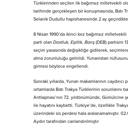
Türklerinden seçilen ilk bağımsız milletvekili o
tarihinde gerçekleşen bir konuşmasında, Batı Tra
Selanik Dudullu hapishanesinde 2 ay geçirdikten 
8 Nisan 1990’da ikinci kez bağımsız milletvekili 
parti olan
Dostluk, Eşitlik, Barış
(DEB) partisini 1
seçim yasasında değişikliğe gidilerek, seçimlere
alma zorunluluğu getirildi. Yunanistan nüfusunun
girmesi böylece engellendi.
Sonraki yıllarda, Yunan makamlarının caydırıcı 
ortamlarda Batı Trakya Türklerinin sorunlarını 
Antlaşması’nın 72. yıldönümünde, Gümülcine şehr
ile hayatını kaybetti. Türkiye’de, özellikle Trak
üzerindeki sis perdesi hala aralanamamıştır. 02
Aydın tarafından canlandırılmıştır