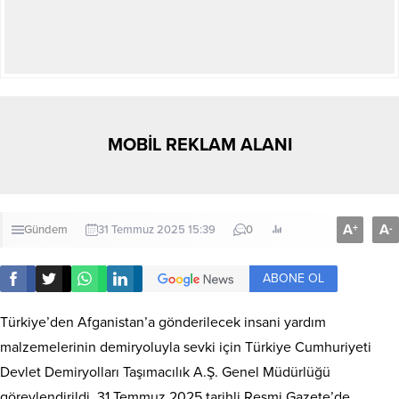
MOBİL REKLAM ALANI
A
A
+
-
Gündem
31 Temmuz 2025 15:39
0
ABONE OL
Türkiye’den Afganistan’a gönderilecek insani yardım
malzemelerinin demiryoluyla sevki için Türkiye Cumhuriyeti
Devlet Demiryolları Taşımacılık A.Ş. Genel Müdürlüğü
görevlendirildi. 31 Temmuz 2025 tarihli Resmi Gazete’de