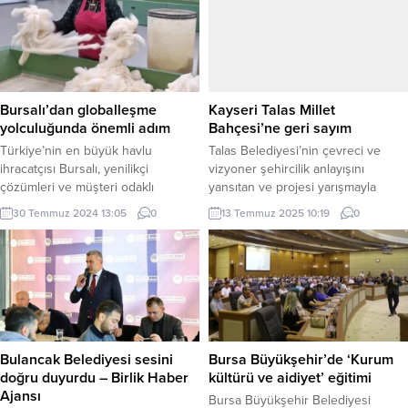
Bursalı’dan globalleşme
Kayseri Talas Millet
yolculuğunda önemli adım
Bahçesi’ne geri sayım
Türkiye’nin en büyük havlu
Talas Belediyesi’nin çevreci ve
ihracatçısı Bursalı, yenilikçi
vizyoner şehircilik anlayışını
çözümleri ve müşteri odaklı
yansıtan ve projesi yarışmayla
yaklaşımıyla global büyüme
belirlenen Türkiye’nin ilk ve tek
30 Temmuz 2024 13:05
0
13 Temmuz 2025 10:19
0
yolculuğuna devam ederken,
millet bahçesi olma özelliğini
gelecek vizyonunu da yeni iş
taşıyan Talas Millet Bahçesi, 18
modelleri çerçevesinde
Temmuz Cuma günü düzenlenecek
şekillendiriyor. Çevik işletme
törenle hizmete açılıyor. 100 bin
anlayışıyla, dünyadaki değişen
metrekarelik alan üzerine kurulu bu
koşullara hızlı uyum sağlayan
dev proje, Kayseri’ye nefes, Talas’a
Bursalı, sürdürülebilirlik hedefleri
yeni bir yaşam standardı getiriyor.
doğrultusunda yeni bir iş modeline
KAYSERİ...
Bulancak Belediyesi sesini
Bursa Büyükşehir’de ‘Kurum
geçti. BURSA (İGFA) – Türkiye’nin
doğru duyurdu – Birlik Haber
kültürü ve aidiyet’ eğitimi
en büyük havlu ihracatçısı...
Ajansı
Bursa Büyükşehir Belediyesi