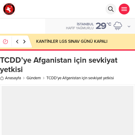
29
°C
İSTANBUL
HAFIF YAĞMURLU
KANTİNLER LGS SINAV GÜNÜ KAPALI
TCDD’ye Afganistan için sevkiyat
yetkisi
Anasayfa
Gündem
TCDD’ye Afganistan için sevkiyat yetkisi