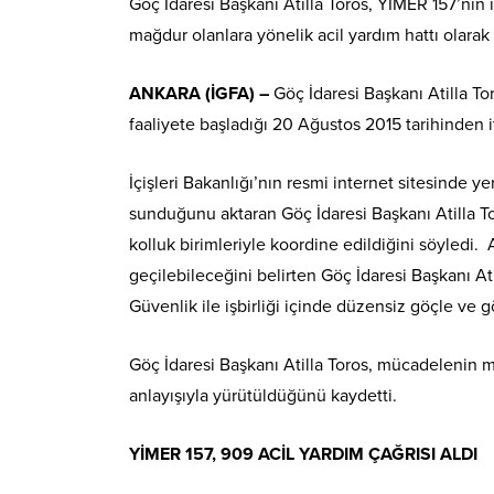
Göç İdaresi Başkanı Atilla Toros, YİMER 157’nin i
mağdur olanlara yönelik acil yardım hattı olarak d
ANKARA (İGFA) –
Göç İdaresi Başkanı Atilla To
faaliyete başladığı 20 Ağustos 2015 tarihinden i
İçişleri Bakanlığı’nın resmi internet sitesinde 
sunduğunu aktaran Göç İdaresi Başkanı Atilla Toro
kolluk birimleriyle koordine edildiğini söyledi.
geçilebileceğini belirten Göç İdaresi Başkanı At
Güvenlik ile işbirliği içinde düzensiz göçle ve 
Göç İdaresi Başkanı Atilla Toros, mücadelenin m
anlayışıyla yürütüldüğünü kaydetti.
YİMER 157, 909 ACİL YARDIM ÇAĞRISI ALDI