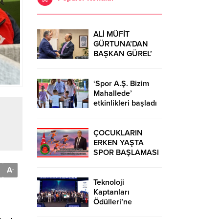
ALİ MÜFİT
GÜRTUNA’DAN
BAŞKAN GÜREL’
KUTLAMA
ZİYARETİ
‘Spor A.Ş. Bizim
Mahallede’
etkinlikleri başladı
ÇOCUKLARIN
ERKEN YAŞTA
SPOR BAŞLAMASI
ÇEŞİTLİ
A
-
TEHLİKELERDEN
UZAK TUTUMUŞ
Teknoloji
OLACAKTIR
Kaptanları
Ödülleri’ne
başvurular sürüyor