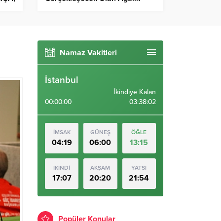
Film Projesi
NA
Namaz Vakitleri
İstanbul
İkindiye Kalan
00:00:00
03:38:01
İMSAK
GÜNEŞ
ÖĞLE
04:19
06:00
13:15
İKİNDİ
AKŞAM
YATSI
17:07
20:20
21:54
Popüler Konular