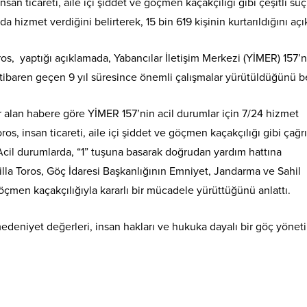
nsan ticareti, aile içi şiddet ve göçmen kaçakçılığı gibi çeşitli su
a hizmet verdiğini belirterek, 15 bin 619 kişinin kurtarıldığını açı
ros, yaptığı açıklamada, Yabancılar İletişim Merkezi (YİMER) 157’n
tibaren geçen 9 yıl süresince önemli çalışmalar yürütüldüğünü bel
yer alan habere göre YİMER 157’nin acil durumlar için 7/24 hizmet
s, insan ticareti, aile içi şiddet ve göçmen kaçakçılığı gibi çağrı
 Acil durumlarda, “1” tuşuna basarak doğrudan yardım hattına
illa Toros, Göç İdaresi Başkanlığının Emniyet, Jandarma ve Sahil
göçmen kaçakçılığıyla kararlı bir mücadele yürüttüğünü anlattı.
edeniyet değerleri, insan hakları ve hukuka dayalı bir göç yönet