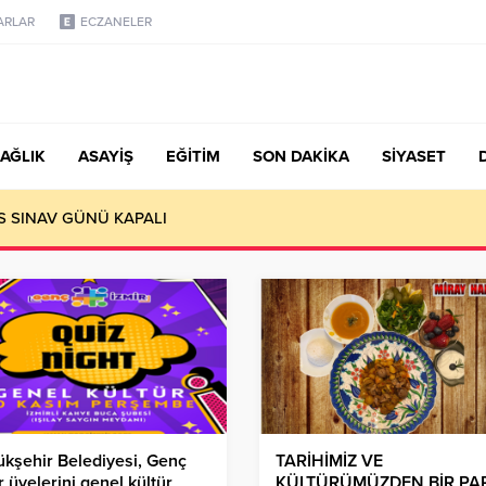
ARLAR
ECZANELER
AĞLIK
ASAYİŞ
EĞİTİM
SON DAKİKA
SİYASET
 kültürü yaygınlaştırmaktır
kşehir Belediyesi, Genç
TARİHİMİZ VE
r üyelerini genel kültür
KÜLTÜRÜMÜZDEN BİR PA