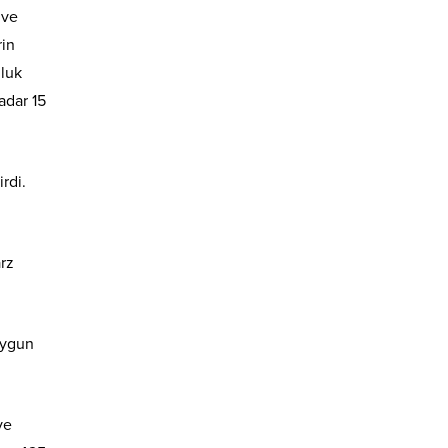
 ve
rin
lluk
adar 15
irdi.
arz
 uygun
ye