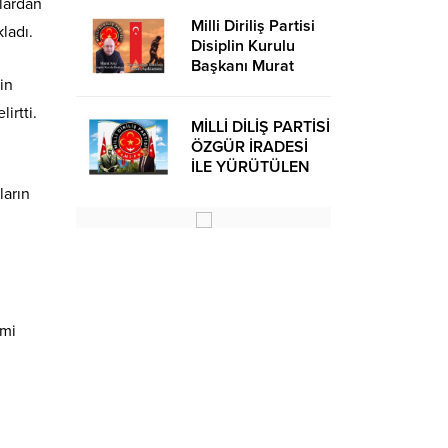
çlardan
Milli Diriliş Partisi
kladı.
Disiplin Kurulu
Başkanı Murat
in
Avcı’dan Kira
Bedelleri Hakkında
irtti.
Basın Açıklaması
MİLLİ DİLİŞ PARTİSİ
ÖZGÜR İRADESİ
İLE YÜRÜTÜLEN
BİR SİYASİ
ların
OLUŞUMUDUR
imi