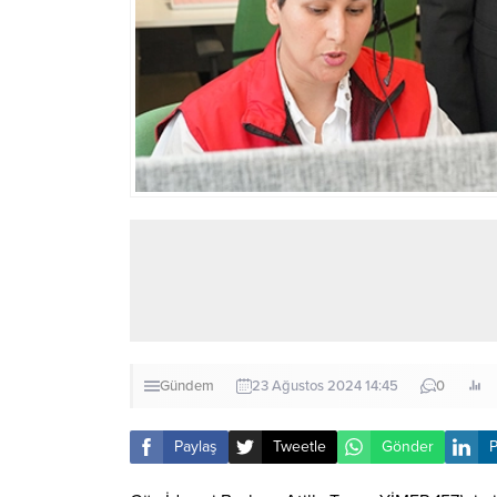
Gündem
23 Ağustos 2024 14:45
0
Paylaş
Tweetle
Gönder
P