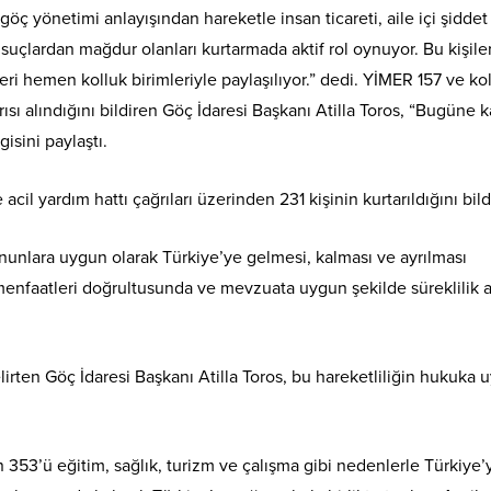
göç yönetimi anlayışından hareketle insan ticareti, aile içi şiddet
suçlardan mağdur olanları kurtarmada aktif rol oynuyor. Bu kişile
leri hemen kolluk birimleriyle paylaşılıyor.” dedi. YİMER 157 ve ko
sı alındığını bildiren Göç İdaresi Başkanı Atilla Toros, “Bugüne k
gisini paylaştı.
 acil yardım hattı çağrıları üzerinden 231 kişinin kurtarıldığını bild
anunlara uygun olarak Türkiye’ye gelmesi, kalması ve ayrılması
 menfaatleri doğrultusunda ve mevzuata uygun şekilde süreklilik 
belirten Göç İdaresi Başkanı Atilla Toros, bu hareketliliğin hukuka
in 353’ü eğitim, sağlık, turizm ve çalışma gibi nedenlerle Türkiye’