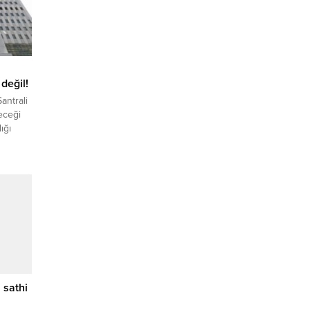
değil!
antrali
eceği
ığı
kezi
FA) –
alan
trali
r’den
lerde
ı
 sathi