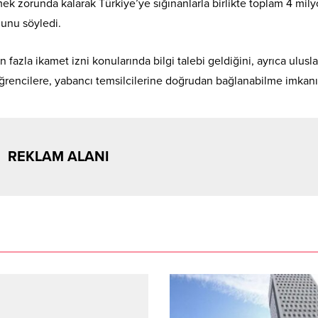
tmek zorunda kalarak Türkiye’ye sığınanlarla birlikte toplam 4 mil
ğunu söyledi.
 fazla ikamet izni konularında bilgi talebi geldiğini, ayrıca ulusla
öğrencilere, yabancı temsilcilerine doğrudan bağlanabilme imkanı
REKLAM ALANI