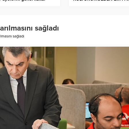
lı Yarışma
UNUTULAN ZİYAFET
ŞAHESERİMİZ MUTANCA
arılmasını sağladı
ılmasını sağladı