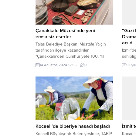
Çanakkale Müzesi’nde yeni
“Gazi 
emsalsiz eserler
Dramal
açıldı
Talas Belediye Başkanı Mustafa Yalçın
tarafından ilçeye kazandırılan
İzmir’d
“Çanakkale’den Cumhuriyete 100. Yıl
sahipli
Müzesi”nde 13 yeni savaş eseri daha
“Gazi P
14 Ağustos 2024 12:55
0
9 Eyl
sergilenmeye başladı. 6 bin 500 parça
Sergisi
eserin yer aldığı müzede, savaşta
bağları
kullanılan Osmanlı dönemi parçalarla
– Kent T
birlikte İngiliz ok formu savaş objesi gibi
dayanan
nesneler de ziyaretçilerini bekliyor.
sergi, 
KAYSERİ (İGFA) – Başkan Yalçın’ın,
fotoğra
özellikle...
oluşuy
BELGEL
Kocaeli’de biberiye hasadı başladı
İzmit’t
Kocaeli Büyükşehir Belediyesince, TABİP
Kocaeli