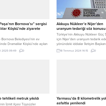
Paşa’nın Bornova’sı” sergisi
Akkuyu Nükleer’e Nijer’den
ılar Köşkü’nde ziyarete
uranyum tedariği söz konusu 
Türkiye’nin Akkuyu Nükleer Güç S
e Bornova Belediyesi’nin ev
için Nijer’den uranyum tedarik ed
ğinde Dramalılar Köşkü’nde açılan
yönündeki iddialar İletişim Başkanl
aşa’nın Bornova’sı Fotoğraf
Dezenformasyonla Mücadele Mer
ül 2025 09:49
0
18 Temmuz 2024 14:15
0
”, Atatürk’ün ilçeyle kurduğu tarihi
tarafından yalanlandı. ANKARA (İG
 gözler önüne seriyor. İZMİR (İGFA)
Bazı basın yayın organlarında yer 
arihçisi Altan Altın’ın uzun yıllara
“Türkiye, Akkuyu Nükleer Güç San
 arşiv çalışmalarıyla hazırlanan
(NGS) için ihtiyaç duyulacak yakıt
daha önce hiç görülmemiş 11
hammaddesi olan uranyumun Nije
f ve 15 gazete kupüründen
tedarik edilmesine yönelik girişim
or. ARŞİVLERDEN ÇIKAN
bulundu” iddiasının doğru olmadığ
ER BORNOVA’NIN...
yönündeki...
e tehlikeli metruk yıkıldı
Yarmasu’da 8 kilometrelik yol
asfaltla yenilendi
’nin İzmit ilçesi Tüysüzler