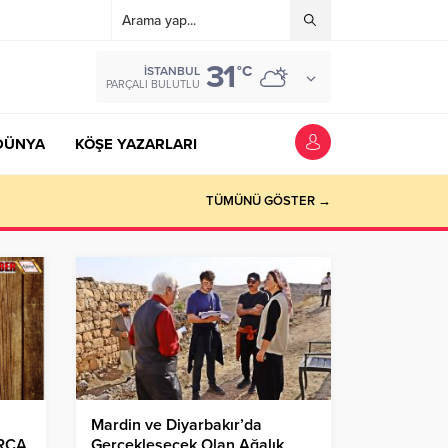
31
°C
İSTANBUL
PARÇALI BULUTLU
DÜNYA
KÖŞE YAZARLARI
TÜMÜNÜ GÖSTER →
Mardin ve Diyarbakır’da
RÇA,
Gerçekleşecek Olan Ağalık