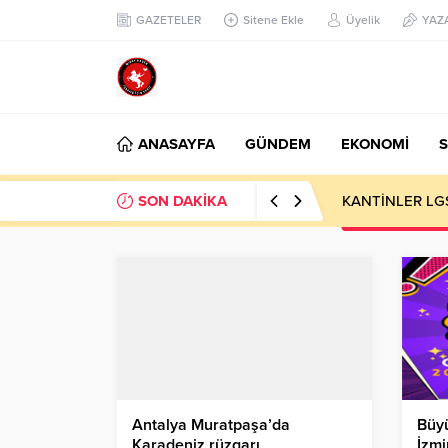
GAZETELER
Sitene Ekle
Üyelik
YAZ
ANASAYFA
GÜNDEM
EKONOMİ
S
SON DAKİKA
sıfır atık yaşam
Antalya Muratpaşa’da
Büyü
Karadeniz rüzgarı
İzmi