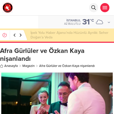
31
°C
İSTANBUL
AZ BULUTLU
Başkan Nihat Öztürk, Şanahan’da Hacı Eryaman’a
Misafir Oldu
Afra Gürlüler ve Özkan Kaya
nişanlandı
Anasayfa
Magazin
Afra Gürlüler ve Özkan Kaya nişanlandı