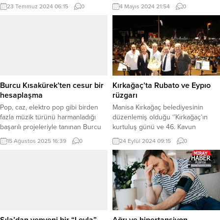
Partners ve Vadistanbul’un
izleyiciyle buluşacak “RU”, güçlü
23 Temmuz 2024 06:15
0
4 Mayıs 2024 21:54
0
organize ettiği BtcTurk Vadi
hikâyesi ve oyuncu kadrosuyla bu
Etkinlikleri kapsamında BtcTurk Vadi
yaz dillerden düşmeyecek! Başarılı
Açıkhava’da binlerce hayranını
oyuncu Meryem Uzerli’nin merakla
ağırladı. İSTANBUL (İGFA) – Arka
beklenen yeni dizisi “RU”, 24
arkaya verdiği konserler ve dillere
Mayıs’ta GAİN’de izleyiciyle
dolanan eserleriyle son dönemin
buluşuyor. Çekimleri Urla’da
parlayan yıldızı Melike Şahin’in
gerçekleştirilen dizi 8 bölümden
hayranları saatler öncesinden
oluşuyor. Bitti derken başlayan bir
Burcu Kısakürek’ten cesur bir
Kırkağaç’ta Rubato ve Eypıo
konser alanını doldurarak...
hikâye…...
hesaplaşma
rüzgarı
Pop, caz, elektro pop gibi birden
Manisa Kırkağaç belediyesinin
fazla müzik türünü harmanladığı
düzenlemiş olduğu ‘’Kırkağaç’ın
başarılı projeleriyle tanınan Burcu
kurtuluş günü ve 46. Kavun
Kısakürek, yeni şarkısı ‘’Öyle
festivali’’ etkinlikleri kapsamında
15 Ağustos 2025 16:39
0
24 Eylül 2024 09:15
0
Pişmanlıklar’’ ile müzikal
sevilen grup Rubato ve rapçi Eypio
yolculuğunda bu kez en derin
sahne aldı. MANİSA (İGFA) –
duygulardan biriyle hesaplaşıyor:
Kırkağaç Çam Mesire Alanı’nda
pişmanlık. İSTANBUL (İGFA) –
gerçekleştirilen konserlerde
Sanatçının pandemi döneminde
sevilen rapçi Eypio ve Rubato
yazdığı ve isyankar ruhunu müzikle
sahne aldı. Her iki konsere de
ifade ettiği yeni teklisi “Öyle
ilginin büyük olması dikkatlerden
Pişmanlıklar” bir hesaplaşma
kaçmadı. Festivale katılan
Sıla’dan yepyeni bir “Leyla”
Ağrı ve hipertansiyon