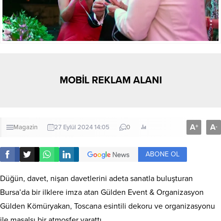
MOBİL REKLAM ALANI
A
A
+
-
Magazin
27 Eylül 2024 14:05
0
ABONE OL
Düğün, davet, nişan davetlerini adeta sanatla buluşturan
Bursa’da bir ilklere imza atan Gülden Event & Organizasyon
Gülden Kömüryakan, Toscana esintili dekoru ve organizasyonu
ile masalsı bir atmosfer yarattı.