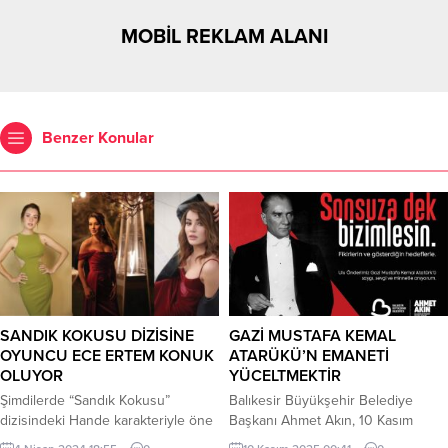
MOBİL REKLAM ALANI
Benzer Konular
SANDIK KOKUSU DİZİSİNE
GAZİ MUSTAFA KEMAL
OYUNCU ECE ERTEM KONUK
ATARÜKÜ’N EMANETİ
OLUYOR
YÜCELTMEKTİR
Şimdilerde “Sandık Kokusu”
Balıkesir Büyükşehir Belediye
dizisindeki Hande karakteriyle öne
Başkanı Ahmet Akın, 10 Kasım
çıkan Ece Ertem MAG Nisan
Atatürk’ü Anma Günü dolayısıyla bir