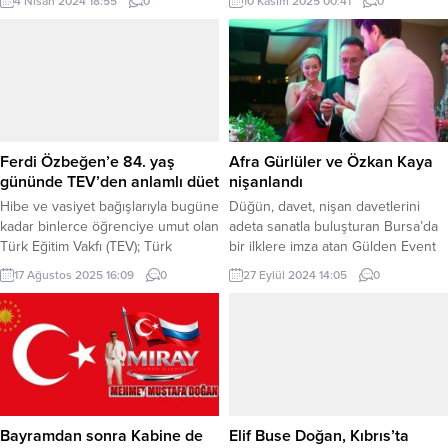
4 Nisan 2024 18:55
0
10 Kasım 2025 00:41
0
sayısına konuk oldu. Opera Şan
mesaj yayımladı. Mesajında “Her 10
Ana Sanat Dalı mezunu olan
Kasım’da, yalnızca bir yas
başarılı oyuncu Ece Ertem,
tutmuyoruz; aynı zamanda bir
hobilerinden bahsederek hayat
şükran duygusunu ve bir yeniden
felsefesini anlattı. “İlk sete çıktığım
diriliş bilincini hissediyoruz. Bizlere
proje olan “Bir Zamanlar Osmanlı
düşen görev, bu emaneti
Kıyam”, çünkü ben gözümü
yüceltmek, Cumhuriyet’in
Yeşilçam’la açtım diyebilirim”
değerlerini her alanda yaşatmaktır.”
Ferdi Özbeğen’e 84. yaş
Afra Gürlüler ve Özkan Kaya
açıklamasında bulunan Ece Ertem...
diyen Başkan Akın, Atatürk’ü
gününde TEV’den anlamlı düet
nişanlandı
özlemle...
Hibe ve vasiyet bağışlarıyla bugüne
Düğün, davet, nişan davetlerini
kadar binlerce öğrenciye umut olan
adeta sanatla buluşturan Bursa’da
Türk Eğitim Vakfı (TEV); Türk
bir ilklere imza atan Gülden Event
müziğinin unutulmaz isimlerinden
& Organizasyon Gülden
17 Ağustos 2025 16:09
0
27 Eylül 2024 14:05
0
Ferdi Özbeğen’i doğum gününde,
Kömüryakan, Toscana esintili
onun sanata ve eğitime adanmış
dekoru ve organizasyonu ile
mirasını yaşatan özel bir çalışmayla
masalsı bir atmosfer yarattı. BURSA
andı. İSTANBUL (İGFA) – Vefatından
(İGFA) – Geçtiğimiz günlerde
önce tüm mal varlığını ve ünlü
gerçekleştirilen Afra Gürlüler &
beyaz piyanosunu TEV’e
Özkan Kaya çiftininin eşsiz
bağışlayan usta sanatçı Ferdi...
hikayesini tasarımında büyük keyif
aldığını belirten Gülden
Bayramdan sonra Kabine de
Elif Buse Doğan, Kıbrıs’ta
Kömüryakan’ı Gürlüer...