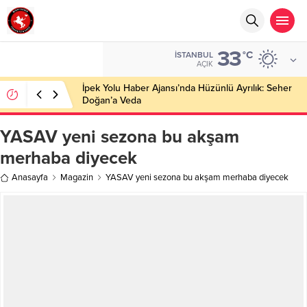
33
°C
İSTANBUL
AÇIK
İpek Yolu Haber Ajansı’nda Hüzünlü Ayrılık: Seher
Doğan’a Veda
YASAV yeni sezona bu akşam
merhaba diyecek
Anasayfa
Magazin
YASAV yeni sezona bu akşam merhaba diyecek