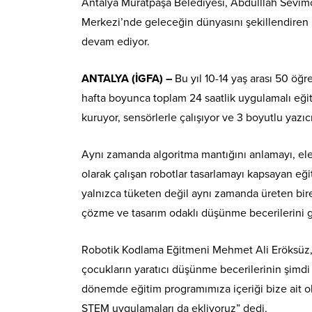
Antalya Muratpaşa Belediyesi, Abdulllah Sevimç
Merkezi’nde geleceğin dünyasını şekillendiren m
devam ediyor.
ANTALYA (İGFA) –
Bu yıl 10-14 yaş arası 50 öğre
hafta boyunca toplam 24 saatlik uygulamalı eğit
kuruyor, sensörlerle çalışıyor ve 3 boyutlu yazıcı
Aynı zamanda algoritma mantığını anlamayı, elekt
olarak çalışan robotlar tasarlamayı kapsayan eği
yalnızca tüketen değil aynı zamanda üreten bire
çözme ve tasarım odaklı düşünme becerilerini ge
Robotik Kodlama Eğitmeni Mehmet Ali Eröksüz, ya
çocukların yaratıcı düşünme becerilerinin şimd
dönemde eğitim programımıza içeriği bize ait o
STEM uygulamaları da ekliyoruz” dedi.