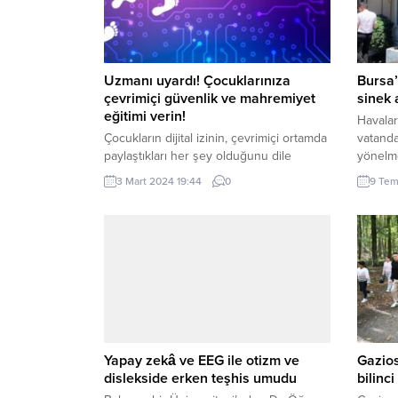
Uzmanı uyardı! Çocuklarınıza
Bursa’
çevrimiçi güvenlik ve mahremiyet
sinek 
eğitimi verin!
Havaları
Çocukların dijital izinin, çevrimiçi ortamda
vatanda
paylaştıkları her şey olduğunu dile
yönelm
getiren uzmanlar, bunun, sosyal medya
kebapçı
3 Mart 2024 19:44
0
9 Tem
gönderileri, web siteleri ziyaretleri,
ŞARU /
çevrimiçi uygulamalar ve oyunlar, hatta
– Geçt
çevrimiçi olarak paylaştıkları kişisel
metrele
bilgiler anlamına geldiğini söyledi.
tarafın
İSTANBUL (İGFA) – “Çocuklarınızın
Bursa’n
çevrimiçi hesaplarını kontrol edin.” diyen
Kebapçı
Dr. Öğr. Üyesi Nuri Bingöl,
yoğunl
“Çocuğunuzun sosyal medya, oyun...
kaçmadı
Yapay zekâ ve EEG ile otizm ve
Gazio
dislekside erken teşhis umudu
bilinci