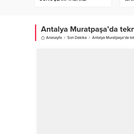
MADDEYE EVET DEDİ POZİTİF
iş y
Antalya Muratpaşa’da tekn
Anasayfa
Son Dakika
Antalya Muratpaşa’da tek