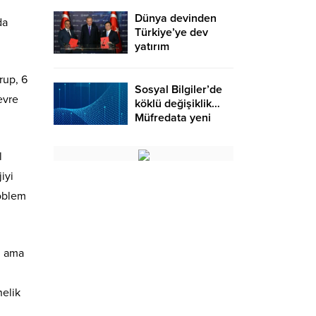
Dünya devinden
da
Türkiye’ye dev
yatırım
rup, 6
Sosyal Bilgiler’de
evre
köklü değişiklik…
Müfredata yeni
konular eklendi
l
iyi
roblem
ı ama
nelik