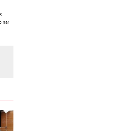
Ve
pınar