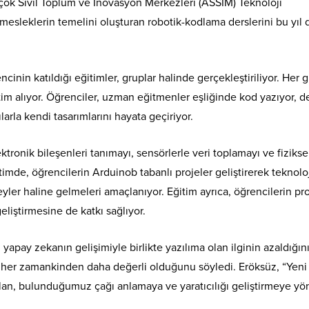
ok Sivil Toplum ve İnovasyon Merkezleri (ASSİM) Teknoloji
esleklerin temelini oluşturan robotik-kodlama derslerini bu yıl 
ncinin katıldığı eğitimler, gruplar halinde gerçekleştiriliyor. Her g
im alıyor. Öğrenciler, uzman eğitmenler eşliğinde kod yazıyor, d
larla kendi tasarımlarını hayata geçiriyor.
ronik bileşenleri tanımayı, sensörlerle veri toplamayı ve fizikse
timde, öğrencilerin Arduinob tabanlı projeler geliştirerek teknoloj
yler haline gelmeleri amaçlanıyor. Eğitim ayrıca, öğrencilerin p
liştirmesine de katkı sağlıyor.
pay zekanın gelişimiyle birlikte yazılıma olan ilginin azaldığın
i her zamankinden daha değerli olduğunu söyledi. Eröksüz, “Yeni
lan, bulunduğumuz çağı anlamaya ve yaratıcılığı geliştirmeye yö