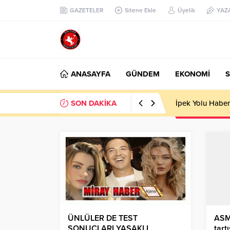
GAZETELER
Sitene Ekle
Üyelik
YAZ
ANASAYFA
GÜNDEM
EKONOMİ
S
SON DAKİKA
Başkan Nihat Öz
ÜNLÜLER DE TEST
ASM’
SONUÇLARI YASAKLI
tart