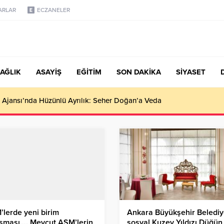
ARLAR
ECZANELER
AĞLIK
ASAYİŞ
EĞİTİM
SON DAKİKA
SİYASET
türk, Şanahan’da Hacı Eryaman’a Misafir Oldu
lerde yeni birim
Ankara Büyükşehir Belediy
ışması…. Mevcut ASM’lerin
sosyal Kuzey Yıldızı Düğün