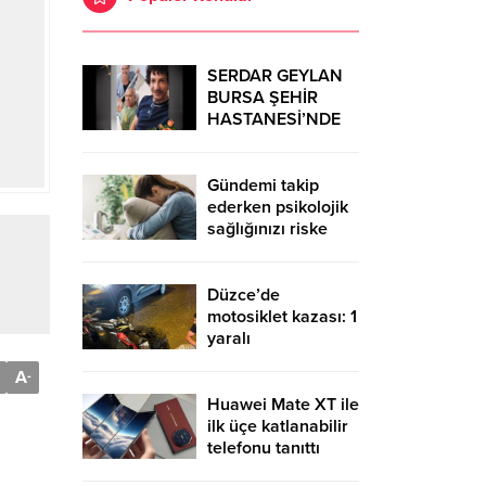
SERDAR GEYLAN
BURSA ŞEHİR
HASTANESİ’NDE
MUCİZELERE İMZA
ATIYOR
Gündemi takip
ederken psikolojik
sağlığınızı riske
atmayın!
Düzce’de
motosiklet kazası: 1
yaralı
A
-
Huawei Mate XT ile
ilk üçe katlanabilir
telefonu tanıttı