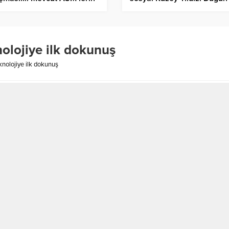
ükü artıyor!
salonu
olojiye ilk dokunuş
nolojiye ilk dokunuş