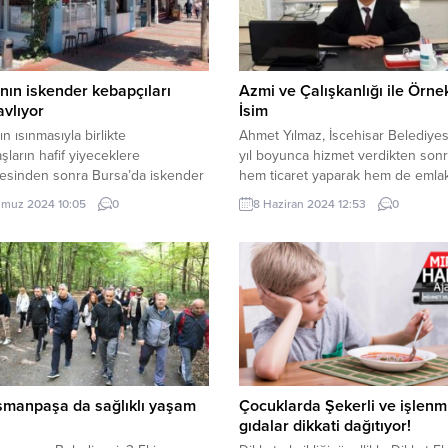
nın iskender kebapçıları
Azmi ve Çalışkanlığı ile Örne
avlıyor
İsim
n ısınmasıyla birlikte
Ahmet Yılmaz, İscehisar Belediyes
şların hafif yiyeceklere
yıl boyunca hizmet verdikten sonr
esinden sonra Bursa’da iskender
hem ticaret yaparak hem de emla
ların yoğunluğu azaldı. Arda
sektörüne girerek memleketi Sandı
muz 2024 10:05
0
8 Haziran 2024 12:53
0
 HERKES DUYSUN BURSA (İGFA)
katkı sağlamaya devam ediyor. Ya
iğimiz aylarda çoğu zaman önünde
rağmen ticaret yapmaktan vazge
rce kuyruk oluşan, Bursalılar
Ahmet Yılmaz, Sandıklı’da çeşitli ti
dan mavi dükkan olarak bilinen ve
faaliyetlerle uğraşıyor. Ticaretteki
ın ilk iskender kebapçısı olan
ve enerjisi, onu bölgenin tanınan 
 İskender’in müşteri
saygı duyulan bir figürü haline...
uğundaki azalma dikkatlerden
. Esnaf, yaz aylarında...
smanpaşa da sağlıklı yaşam
Çocuklarda Şekerli ve işlenm
gıdalar dikkati dağıtıyor!