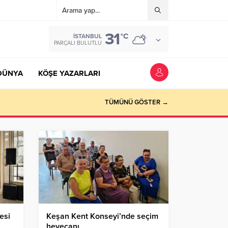
31
°C
İSTANBUL
PARÇALI BULUTLU
DÜNYA
KÖŞE YAZARLARI
TÜMÜNÜ GÖSTER →
esi
Keşan Kent Konseyi’nde seçim
heyecanı