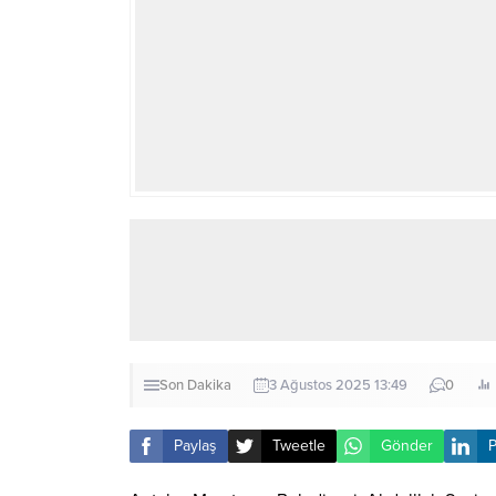
Son Dakika
3 Ağustos 2025 13:49
0
Paylaş
Tweetle
Gönder
P