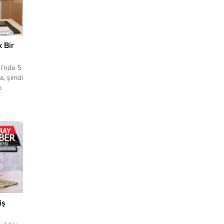
k Bir
i’nde 5
a, şimdi
k
klı’ya
şına
çmeyen
cari
 azmi
ve
iş