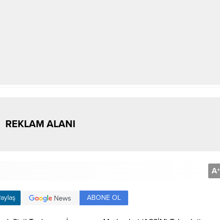
REKLAM ALANI
A
+
ABONE OL
aylaş