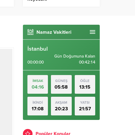
Namaz Vakitleri
İstanbul
Gün Doğumuna Kalan
00:00:00
00:42:14
İMSAK
GÜNEŞ
ÖĞLE
04:16
05:58
13:15
İKİNDİ
AKŞAM
YATSI
17:08
20:23
21:57
Popüler Konular