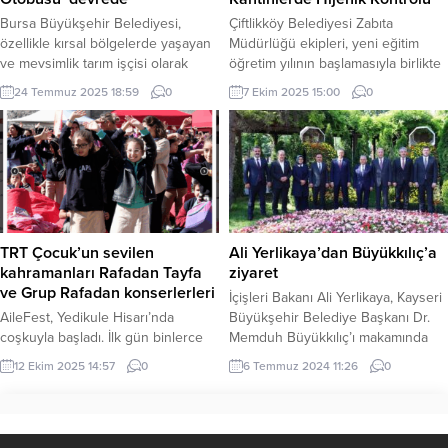
uzun yıllar Jandarma Genel
Bursa Büyükşehir Belediyesi,
Çiftlikköy Belediyesi Zabıta
Komutanlığı...
özellikle kırsal bölgelerde yaşayan
Müdürlüğü ekipleri, yeni eğitim
ve mevsimlik tarım işçisi olarak
öğretim yılının başlamasıyla birlikte
çalışan vatandaşların sağlık
ilçedeki okul kantinlerine yönelik
24 Temmuz 2025 18:59
0
7 Ekim 2025 15:00
0
hizmetine daha kolay ulaşabilmesi
kapsamlı bir denetim gerçekleştirdi.
amacıyla ‘Sağlık Otobüsü’ projesini
İlçe Tarım Müdürlüğü ekiplerinin de
hayata geçirdi. BURSA (İGFA) –
katılımıyla yapılan denetlemelerde,
Bursa’da vatandaşların tüm
okul kantinlerinde hijyen kurallarına
hizmetlerden eşit bir şekilde
uyulup uyulmadığı kontrol edilerek,
yararlanması için hizmetlerini
tespit edilen eksikliklerin
sürdüren Büyükşehir Belediyesi,
giderilmesi için uyarılarda
halka kolay, erişilebilir ve kaliteli
bulunuldu. Belediye Zabıta Müdürü
TRT Çocuk’un sevilen
Ali Yerlikaya’dan Büyükkılıç’a
sağlık hizmetleri sunmak,
Gözdem Abacı, denetlemelerde
kahramanları Rafadan Tayfa
ziyaret
hastalıkların...
herhangi bir...
ve Grup Rafadan konserlerleri
İçişleri Bakanı Ali Yerlikaya, Kayseri
AileFest, Yedikule Hisarı’nda
Büyükşehir Belediye Başkanı Dr.
coşkuyla başladı. İlk gün binlerce
Memduh Büyükkılıç’ı makamında
ziyaretçinin yoğun ilgisiyle
ziyaret etti. Başkan Büyükkılıç,
12 Ekim 2025 14:57
0
6 Temmuz 2024 11:26
0
karşılanan festival, konserlerden
ziyaretten duyduğu memnuniyeti
çocuk etkinliklerine uzanan
ifade ederek, Bakan Yerlikaya’ya
programıyla heyecanını
şehri ilgilendiren konularda bilgiler
sürdürmeye devam ediyor.
aktardı. Mehmet UZEL (KAYSERİ