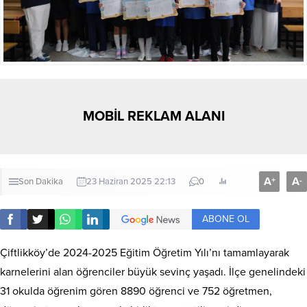
MOBİL REKLAM ALANI
A
A
+
-
Son Dakika
23 Haziran 2025 22:13
0
ABONE OL
Çiftlikköy’de 2024-2025 Eğitim Öğretim Yılı’nı tamamlayarak
karnelerini alan öğrenciler büyük sevinç yaşadı. İlçe genelindeki
31 okulda öğrenim gören 8890 öğrenci ve 752 öğretmen,