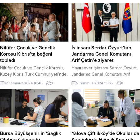
Nilüfer Çocuk ve Gençlik
İş insanı Serdar Özyurt’tan
Korosu Kıbrıs’ta beğeni
Jandarma Genel Komutanı
topladı
Arif Çetin’e ziyaret
Nilüfer Çocuk ve Gençlik Korosu,
Hayırsever işinsanı Serdar Özyurt,
Kuzey Kıbrıs Türk Cumhuriyeti’nde,
Jandarma Genel Komutanı Arif
Kıbrıs ve Antakya koroları ile birlikte
Çetin’i ziyaret etti. İSTANBUL (İGFA)
12 Temmuz 2024 10:46
0
5 Temmuz 2024 13:05
0
unutulmaz bir konser verdi. BURSA
– Özellikle deprem bölgesi
(İGFA) – Nilüfer Belediyesi
memleketi Hatay’a yatırımlarını
bünyesinde kurulan Nilüfer Çocuk
yoğunlaştıran ve savunma sanayi
ve Gençlik Korosu, KKTC’nin
alanında önemli girişimlerde
Gazimağusa kentinde konser verdi.
bulunan işinsanı Serdar Özyurt,
Nilüfer Çocuk ve Gençlik Korosu,
Jandarma Genel Komutanı Arif
‘2. Cümbez Altı Konserleri’nde,
Çetin’i makamında ziyaret etti.
Kıbrıs Polifonik Korolar Derneği
Ziyaret sonrası açıklamalarda
Bursa Büyükşehir’in ‘Sağlık
Yalova Çiftlikköy’de Okullar da
Ada...
bulunan Özyurt, “Komutanımız
Otobüsü’ devrede
Kantinlerde Hijenik Kontrolu