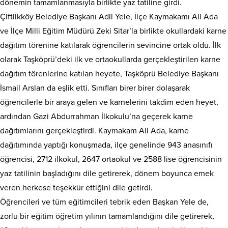
dönemin tamamlanmasıyla birlikte yaz tatiline girdi.
Çiftlikköy Belediye Başkanı Adil Yele, İlçe Kaymakamı Ali Ada
ve İlçe Milli Eğitim Müdürü Zeki Sitar’la birlikte okullardaki karne
dağıtım törenine katılarak öğrencilerin sevincine ortak oldu. İlk
olarak Taşköprü’deki ilk ve ortaokullarda gerçekleştirilen karne
dağıtım törenlerine katılan heyete, Taşköprü Belediye Başkanı
İsmail Arslan da eşlik etti. Sınıfları birer birer dolaşarak
öğrencilerle bir araya gelen ve karnelerini takdim eden heyet,
ardından Gazi Abdurrahman İlkokulu’na geçerek karne
dağıtımlarını gerçekleştirdi. Kaymakam Ali Ada, karne
dağıtımında yaptığı konuşmada, ilçe genelinde 943 anasınıfı
öğrencisi, 2712 ilkokul, 2647 ortaokul ve 2588 lise öğrencisinin
yaz tatilinin başladığını dile getirerek, dönem boyunca emek
veren herkese teşekkür ettiğini dile getirdi.
Öğrencileri ve tüm eğitimcileri tebrik eden Başkan Yele de,
zorlu bir eğitim öğretim yılının tamamlandığını dile getirerek,