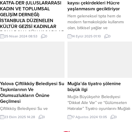
lansmanı, T.C. Kültür ve Turizm
artırılarak araçların daha düzenli ve
KATFA-DER (ULUSLARARASI
kayısı çekirdekleri Hücre
Bakanlığı...
güvenli şekilde ilerlemesi
KADIN VE TOPLUMSAL
yaşlanmasını geciktiriyor
sağlanacak. Ekipler, çalışma
GELİŞİM DERNEĞİ)
Hem geleneksel tıpta hem de
süresince vatandaşların günlük
İSTANBUL’A DÜZENELEN
modern farmakolojide kullanımı
yaşamını en az etkileyecek...
KÜLTÜR GEZİSİ KADINLAR
olan, bitkisel yağlar ve
DOLU DOLU GÜN YAŞADILAR
fitokimyasallar açısından değerli
25 Nisan 2024 08:53
0
14 Eylül 2025 01:10
0
kayısı çekirdeğinin, kozmetik, gıda
Deprecated
: explode(): Passing null
takviyesi ve farmasötik alanlarda
to parameter #2 ($string) of type
sıkça kullanıldığını dile getiren
string is deprecated in
uzmanlar, özellikle acı çekirdeklerin
/home/mirayhaber/public_html/wp-
çiğ ve yüksek miktarda tüketiminin
content/themes/anka/lib/functions/commonfunctions.php
ölümcül olabileceğini söylüyor.
on line
335
Antikanser ve antioksidan
özellikleriyle dikkat çeken kayısı
Yalova Çiftlikköy Belediyesi Su
Muğla’da tiyatro şölenine
çekirdeğinin, içeriğindeki
Taşkınlarının Ve
büyük ilgi
“amigdalin” maddesi...
Olumsuzlukların Önüne
Muğla Büyükşehir Belediyesi
Geçilmesi
“Dikkat Aile Var” ve “Gülümseten
Çiftlikköy Belediyesi Su ve
Hatıralar” Tiyatro oyunlarını Muğlalı
Kanalizasyon Müdürlüğü ekipleri,
sanatseverlerle buluşturdu.
23 Ekim 2025 14:28
0
17 Ağustos 2024 13:05
0
ilçe genelinde olası taşkın ve
MUĞLA (İGFA) – Kültür kenti
tıkanmalara karşı yağmur suyu
Muğla’da farklı etkinlikleri