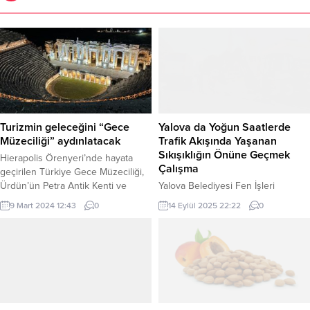
Turizmin geleceğini “Gece
Yalova da Yoğun Saatlerde
Müzeciliği” aydınlatacak
Trafik Akışında Yaşanan
Sıkışıklığın Önüne Geçmek
Hierapolis Örenyeri’nde hayata
Çalışma
geçirilen Türkiye Gece Müzeciliği,
Ürdün’ün Petra Antik Kenti ve
Yalova Belediyesi Fen İşleri
İtalya’nın Pompeii Antik Kenti ile
Müdürlüğü ekipleri, şehir trafiğini
9 Mart 2024 12:43
0
14 Eylül 2025 22:22
0
birlikte dünya turizmine öncülük
rahatlatmak amacıyla Tonami
ediyor. DENİZLİ (İGFA) – Türkiye’nin
Meydanı’nda yol genişletme
eşsiz tarihi mekanlarını ve zengin
çalışmalarına başladı. Özellikle
kültürel miraslarını, gün batımı
yoğun saatlerde trafik akışında
sonrası bambaşka bir atmosferde
yaşanan sıkışıklığın önüne geçmek
ziyaretçilerle buluşturacak olan
için başlatılan çalışmalar
“Gece Müzeciliği” projesinin
kapsamında mevcut yolun genişliği