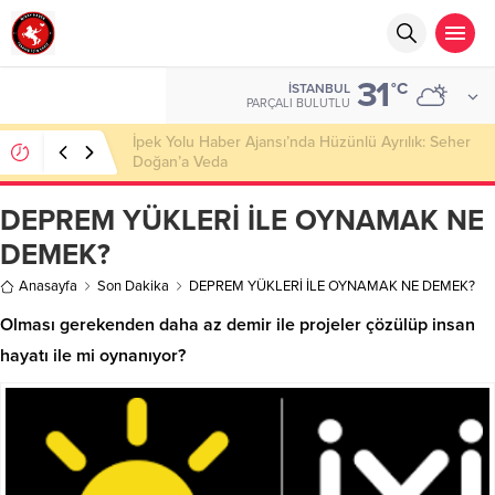
31
°C
İSTANBUL
PARÇALI BULUTLU
Başkan Nihat Öztürk, Şanahan’da Hacı Eryaman’a
Misafir Oldu
DEPREM YÜKLERİ İLE OYNAMAK NE
DEMEK?
Anasayfa
Son Dakika
DEPREM YÜKLERİ İLE OYNAMAK NE DEMEK?
Olması gerekenden daha az demir ile projeler çözülüp insan
hayatı ile mi oynanıyor?