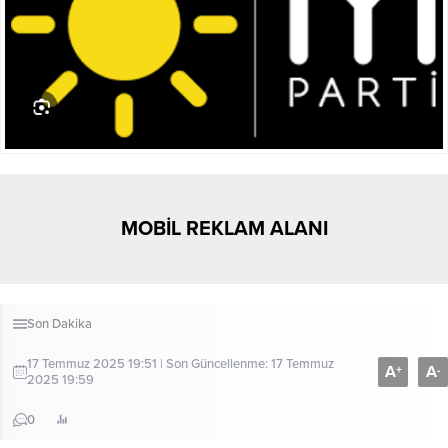
MOBİL REKLAM ALANI
Son Dakika
17 Temmuz 2025 19:51 | Son Güncellenme: 17 Temmuz
A
A
+
-
2025 19:59
0