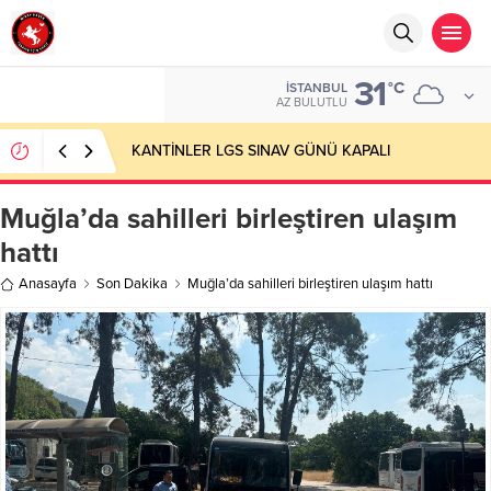
31
°C
İSTANBUL
AZ BULUTLU
KANTİNLER LGS SINAV GÜNÜ KAPALI
Muğla’da sahilleri birleştiren ulaşım
hattı
Anasayfa
Son Dakika
Muğla’da sahilleri birleştiren ulaşım hattı