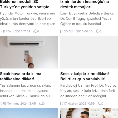
Beklenen modeli i30
İzmirlilerden İmamoğlu’na
Türkiye’de yeniden satışta
destek mesajları
Hyundai Motor Türkiye, yenilenen
İzmir Büyükşehir Belediye Başkanı
yüzü, artan konfor özellikleri ve
Dr. Cemil Tugay, gazeteci Yavuz
ideal sürüş deneyimi ile öne çıkan
Oğhan’ın tutuklu İstanbul
i30 modelini satışa sundu. Prime ve
Büyükşehir Belediye Başkanı
21 Eylül 2025 17:59
0
20 Ekim 2025 00:40
0
Comfort olarak iki donanım
Ekrem İmamoğlu’nun yaşamı ve
seçeneğine sahip i30, geniş iç
mücadelesini kaleme aldığı “Millete
mekanıyla da göz dolduruyor.
Emanet” kitabını onun adına
İSTANBUL (İGFA) – Hyundai Motor
imzaladı. 6. İZKİTAPFEST
Türkiye, C segmentinin en
kapsamında düzenlenen imza
beğenilen modellerinden biri olan
gününe İzmirliler yoğun ilgi
i30’u yeniden satışa...
gösterirken, Başkan Tugay,
İmamoğlu’na destek mesajlarını
Sıcak havalarda klima
Sessiz kalp krizine dikkat!
kabul ederek, “Türkiye’nin hak
tehlikesine dikkat!
Belirtiler grip sanılabilir!
ettiği özgürlük ortamına...
Yaz aylarının kavurucu sıcakları,
Kardiyoloji Uzmanı Prof. Dr. Nevrez
insanların serinleme ihtiyacını
Koylan, sessiz kalp krizlerinin fark
artırırken, klima kullanımı da bu
edilmeden geçirilebileceğini
dönemde zirve yapıyor. Klima
belirterek, düzenli sağlık kontrolleri
16 Temmuz 2024 15:05
0
17 Haziran 2025 10:59
0
kullanımıyla birlikte ortaya çıkan
ve sağlıklı yaşamın hayat kurtarıcı
sağlık sorunları, kullanıcıların dikkat
olduğunu vurguladı. İSTANBUL
etmesi gereken önemli konulardan
(İGFA) – Kardiyoloji Uzmanı Prof. Dr.