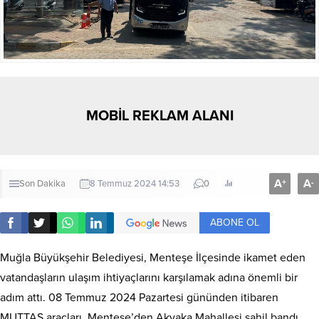
MOBİL REKLAM ALANI
A
A
+
-
Son Dakika
8 Temmuz 2024 14:53
0
ABONE OL
Muğla Büyükşehir Belediyesi, Menteşe İlçesinde ikamet eden
vatandaşların ulaşım ihtiyaçlarını karşılamak adına önemli bir
adım attı. 08 Temmuz 2024 Pazartesi gününden itibaren
MUTTAŞ araçları, Menteşe’den Akyaka Mahallesi sahil bandı