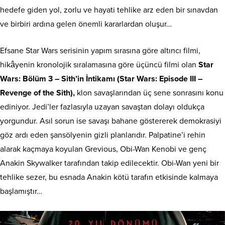
hedefe giden yol, zorlu ve hayati tehlike arz eden bir sınavdan
ve birbiri ardına gelen önemli kararlardan oluşur…
Efsane Star Wars serisinin yapım sırasına göre altıncı filmi,
hikâyenin kronolojik sıralamasına göre üçüncü filmi olan
Star
Wars: Bölüm 3 – Sith’in İntikamı (Star Wars: Episode III –
Revenge of the Sith),
klon savaşlarından üç sene sonrasını konu
ediniyor. Jedi’ler fazlasıyla uzayan savaştan dolayı oldukça
yorgundur. Asıl sorun ise savaşı bahane göstererek demokrasiyi
göz ardı eden şansölyenin gizli planlarıdır. Palpatine’i rehin
alarak kaçmaya koyulan Grevious, Obi-Wan Kenobi ve genç
Anakin Skywalker tarafından takip edilecektir. Obi-Wan yeni bir
tehlike sezer, bu esnada Anakin kötü tarafın etkisinde kalmaya
başlamıştır…