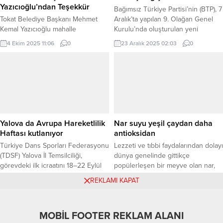
Yazıcıoğlu’ndan Teşekkür
Bağımsız Türkiye Partisi’nin (BTP), 7
Tokat Belediye Başkanı Mehmet
Aralık’ta yapılan 9. Olağan Genel
Kemal Yazıcıoğlu mahalle
Kurulu’nda oluşturulan yeni
ziyaretlerini ve proje incelemelerini
Başkanlık Divanı ve Merkez
4 Ekim 2025 11:06
0
23 Aralık 2025 02:03
0
sürdürüyor. Başkan Yazıcıoğlu, dün
Yürütme Kurulu (MYK) ilk
Derbent Mahallesi’nden başlayarak
toplantısını yaptı. BTP Genel
Barbaros Caddesi, Kümbet
Başkanı Hüseyin Baş başkanlığında
Mahallesi ve Tokat Otobüs
İstanbul’da gerçekleştirilen
Terminali’nde incelemelerde
toplantıda, kongre süreci ve
bulundu. Vatandaşların talep ve
bundan sonraki faaliyetler
önerilerini dinleyen Yazıcıoğlu,
değerlendirildi. Genel Başkan
yürütülen çalışmaları yerinde
Hüseyin Baş’ın ilk kez büyük
Yalova da Avrupa Hareketlilik
Nar suyu yeşil çaydan daha
değerlendirerek “Üretken
kongrede tanıttığı yeni Başkanlık...
Haftası kutlanıyor
antioksidan
Belediyecilik anlayışıyla tam gaz
Türkiye Dans Sporları Federasyonu
Lezzeti ve tıbbi faydalarından dolayı
yola devam ediyoruz.” dedi.
(TDSF) Yalova İl Temsilciliği,
dünya genelinde gittikçe
Derbent Mahallesi Ziyareti...
görevdeki ilk icraatını 18–22 Eylül
popülerleşen bir meyve olan nar,
2025 tarihleri arasında düzenlenen
bireylerin antibiyotiklere karşı
19 Eylül 2025 18:39
0
16 Ağustos 2024 14:15
0
REKLAMI KAPAT
Avrupa Hareketlilik Haftası
direnç kazanmasına destek oluyor.
etkinlikleri kapsamında hayata
İSTANBUL (İGFA) – Beslenme ve
geçirmeye hazırlanıyor. TDSF
Diyet Uzmanı Derya Eren, “Nar
MOBİL FOOTER REKLAM ALANI
Yalova İl Temsilcisi Yiğit Ali Zencirci,
suyunda bulunan maddeler hücre