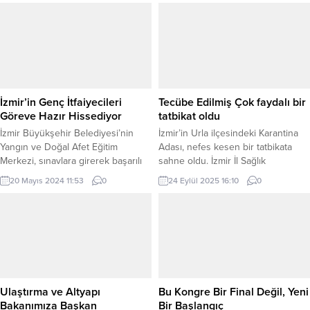
İzmir’in Genç İtfaiyecileri
Tecübe Edilmiş Çok faydalı bir
Göreve Hazır Hissediyor
tatbikat oldu
İzmir Büyükşehir Belediyesi’nin
İzmir’in Urla ilçesindeki Karantina
Yangın ve Doğal Afet Eğitim
Adası, nefes kesen bir tatbikata
Merkezi, sınavlara girerek başarılı
sahne oldu. İzmir İl Sağlık
olan genç itfaiyecilerin zorlu ama
Müdürlüğü koordinasyonunda İzmir
20 Mayıs 2024 11:53
0
24 Eylül 2025 16:10
0
heyecanlı eğitimlerine sahne
Büyükşehir Belediyesi İtfaiye
oluyor. Mesleğini en iyi şekilde
Dairesi Başkanlığı ekipleri ile
yapmak için ter döken itfaiyeciler,
Eşrefpaşa Hastanesi’nde görevli
birbirinden zorlu parkurları
sağlıkçıların da katıldığı tatbikat,
başarıyla tamamlıyor. İzmir
izleyenlere heyecan dolu anlar
Büyükşehir Belediyesi İtfaiye
yaşattı. Havadan, karadan ve
Dairesi Başkanlığı’nın yeni itfaiye
denizden yapılan arama kurtarma
memurları sahaya çıkmak için gün
ve müdahale çalışmaları gerçeği
Ulaştırma ve Altyapı
Bu Kongre Bir Final Değil, Yeni
sayıyor. 22...
aratmadı. Sağlık Bakanlığı,...
Bakanımıza Başkan
Bir Başlangıç