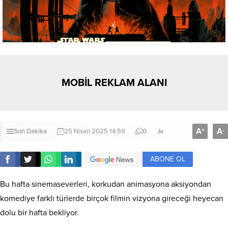
MOBİL REKLAM ALANI
A
A
+
-
Son Dakika
25 Nisan 2025 14:59
0
ABONE OL
Bu hafta sinemaseverleri, korkudan animasyona aksiyondan
komediye farklı türlerde birçok filmin vizyona gireceği heyecan
dolu bir hafta bekliyor.