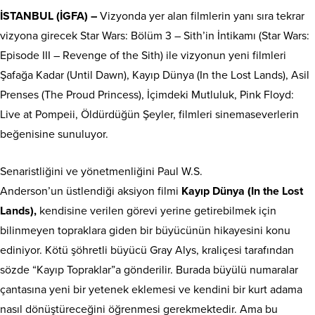
İSTANBUL (İGFA) –
Vizyonda yer alan filmlerin yanı sıra tekrar
vizyona girecek Star Wars: Bölüm 3 – Sith’in İntikamı (Star Wars:
Episode III – Revenge of the Sith) ile vizyonun yeni filmleri
Şafağa Kadar (Until Dawn), Kayıp Dünya (In the Lost Lands), Asil
Prenses (The Proud Princess), İçimdeki Mutluluk, Pink Floyd:
Live at Pompeii, Öldürdüğün Şeyler, filmleri sinemaseverlerin
beğenisine sunuluyor.
Senaristliğini ve yönetmenliğini Paul W.S.
Anderson’un üstlendiği aksiyon filmi
Kayıp Dünya (In the Lost
Lands),
kendisine verilen görevi yerine getirebilmek için
bilinmeyen topraklara giden bir büyücünün hikayesini konu
ediniyor. Kötü şöhretli büyücü Gray Alys, kraliçesi tarafından
sözde “Kayıp Topraklar”a gönderilir. Burada büyülü numaralar
çantasına yeni bir yetenek eklemesi ve kendini bir kurt adama
nasıl dönüştüreceğini öğrenmesi gerekmektedir. Ama bu