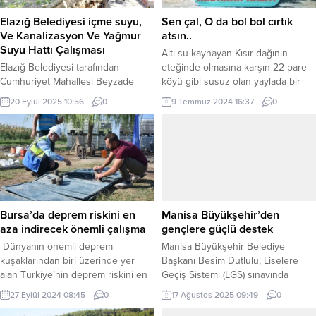
Elazığ Belediyesi içme suyu,
Sen çal, O da bol bol cırtık
Ve Kanalizasyon Ve Yağmur
atsın..
Suyu Hattı Çalışması
Altı su kaynayan Kısır dağının
Elazığ Belediyesi tarafından
eteğinde olmasına karşın 22 pare
Cumhuriyet Mahallesi Beyzade
köyü gibi susuz olan yaylada bir
Efendi ve Fatih Ahmet Baba
ağacın olmadığı alanda yapılan
20 Eylül 2025 10:56
0
9 Temmuz 2024 16:37
0
Bulvarları’nda gerçekleştirilen
Hoçvan Yayla Şenliği, devam eden
altyapı yenileme çalışmaları
göç dolaysıyla nüfusu her gecen
kapsamında içme suyu ve
gün düşen her an köy olmaya aday,
kanalizasyon hattı yapım
sarı çamları dilim dilim doğranırken
çalışmalarında sona gelindi. Elazığ
çoğu kış gecelerinde kaz geceleri
Belediyesi, şehir genelinde içme
ile memleketi kurtaran...
suyu, kanalizasyon ve yağmur suyu
hattı, su depoları ve terfi
Bursa’da deprem riskini en
Manisa Büyükşehir’den
istasyonları yapım işlerini kapsayan
aza indirecek önemli çalışma
gençlere güçlü destek
altyapı yenileme çalışmalarını
Dünyanın önemli deprem
Manisa Büyükşehir Belediye
yoğun...
kuşaklarından biri üzerinde yer
Başkanı Besim Dutlulu, Liselere
alan Türkiye’nin deprem riskini en
Geçiş Sistemi (LGS) sınavında
aza indirecek önemli bir çalışmaya
yüzde 10’luk başarı dilimine giren
27 Eylül 2024 08:45
0
17 Ağustos 2025 09:49
0
Bursa’da imza atılıyor. Bursa Teknik
MABEM öğrencileri ve aileleriyle