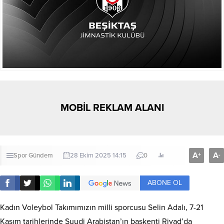
MOBİL REKLAM ALANI
A
A
+
-
Spor
Gündem
28 Ekim 2025 14:15
0
ABONE OL
Kadın Voleybol Takımımızın milli sporcusu Selin Adalı, 7-21
Kasım tarihlerinde Suudi Arabistan’ın başkenti Riyad’da