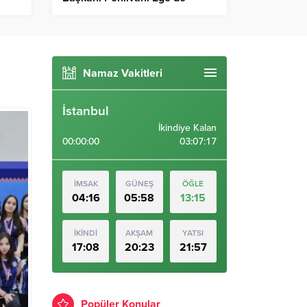
jansı
depremler azaldı – Birlik Haber
Ajansı
Namaz Vakitleri
İstanbul
İkindiye Kalan
00:00:00
03:07:16
İMSAK
GÜNEŞ
ÖĞLE
04:16
05:58
13:15
İKİNDİ
AKŞAM
YATSI
17:08
20:23
21:57
Popüler Konular