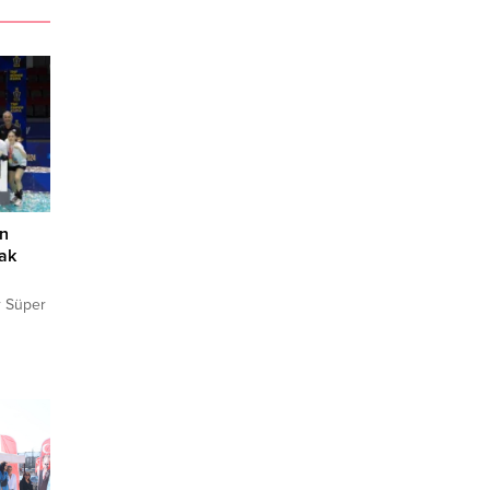
ın
vak
r Süper
s
 (İGFA)
m
skorla
avak,
ak 2024