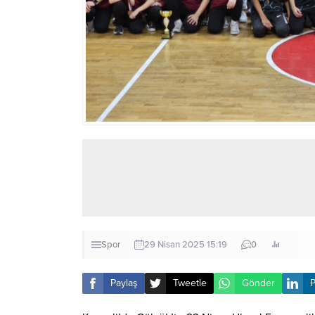
Spor
29 Nisan 2025 15:19
0
Paylaş
Tweetle
Gönder
P