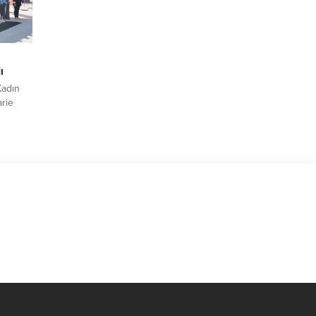
e
ı
Kadın
rie
ıldı.
nı
por
ilerek
çevler
opez