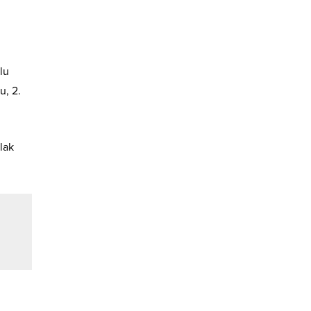
lu
u, 2.
lak