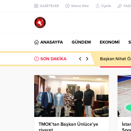
GAZETELER
Sitene Ekle
Üyelik
YAZ
ANASAYFA
GÜNDEM
EKONOMİ
S
SON DAKİKA
Başkan Nihat Öz
TMOK’tan Başkan Ünlüce’ye
İsta
ziyaret
Spor