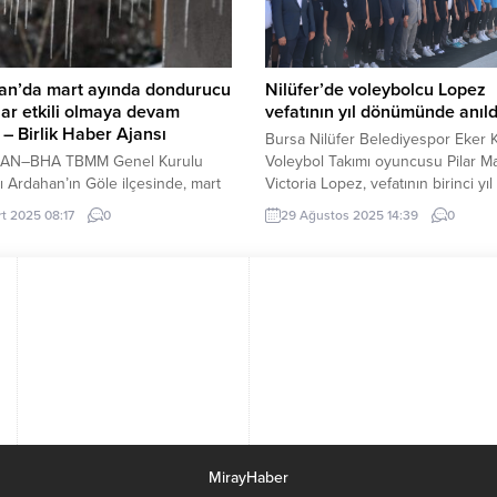
 Kurulu Üyesi Kadir Kökçü,
Kadınlar Süper Kupası’nı müzesin
götürdü. Karşılaşma sonrası...
an’da mart ayında dondurucu
Nilüfer’de voleybolcu Lopez
ar etkili olmaya devam
vefatının yıl dönümünde anıld
 – Birlik Haber Ajansı
Bursa Nilüfer Belediyespor Eker 
AN–BHA TBMM Genel Kurulu
Voleybol Takımı oyuncusu Pilar Ma
ı Ardahan’ın Göle ilçesinde, mart
Victoria Lopez, vefatının birinci yıl
rağmen dondurucu soğuklar
dönümünde düzenlenen törenle an
rt 2025 08:17
0
29 Ağustos 2025 14:39
0
i sürdürüyor. Gece saatlerinde
BURSA (İGFA) – Genç yaşta hayatı
 merkezinde hava sıcaklığı sıfırın
kaybeden Lopez’in adı, Üçevler S
 14 dereceye kadar düşerken,
Tesisi’ndeki voleybol salonuna ver
çesinde ise en düşük sıcaklık eksi
yaşatılıyor. Vefatının birinci yıl
rece olarak kaydedildi. Soğuk
dönümünde, kendi adını taşıyan Ü
edeniyle bölgede sis ve buzlanma
Spor Tesisi Pilar Marie Victoria L
 geldi. Ardahan il merkezi...
Voleybol...
MirayHaber