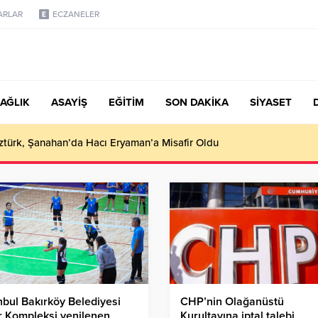
ARLAR
ECZANELER
AĞLIK
ASAYİŞ
EĞİTİM
SON DAKİKA
SİYASET
türk, Şanahan’da Hacı Eryaman’a Misafir Oldu
nbul Bakırköy Belediyesi
CHP’nin Olağanüstü
 Kompleksi yenilenen
Kurultayına iptal talebi