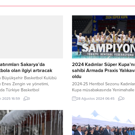
atırımları Sakarya’da
2024 Kadınlar Süper Kupa’n
bola olan ilgiyi artıracak
sahibi Armada Praxis Yalıka
oldu
a Büyükşehir Basketbol Kulübü
 Enes Zengin ve yönetimi,
2024-25 Hentbol Sezonu Kadınla
da Türkiye Basketbol
Kupa müsabakasında Yenimahalle
syonu (TBF) Başkanvekili Harun
Belediyesi’ni yenen Armada Praxi
m 2025 16:59
0
28 Ağustos 2024 06:45
0
’ı ziyaret etti. SAKARYA (İGFA) –
Yalıkavak şampiyon oldu. ANKARA
 Büyükşehir Belediyesi Spor
– Ankara THF Prof. Dr. Yaşar Sevi
 Başkanı Enes Zengin, Ankara’da
Hentbol Salonu’nda oynanan
e Basketbol Federasyonu (TBF)
karşılaşmanın ilk yarısını 16-12’lik 
ekili Harun Erdenay’ı ziyaret etti.
önde kapatan Armada Praxis Yalık
e ayrıca Büyükşehir Basketbol
maçı da 37-24’lük skorla kazanar