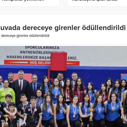
yle hizmete açıldı
reddedildi – Birlik Haber A
nuvada dereceye girenler ödüllendirildi
 dereceye girenler ödüllendirildi