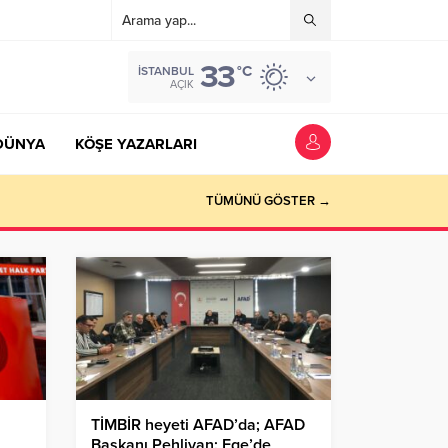
33
°C
İSTANBUL
AÇIK
DÜNYA
KÖŞE YAZARLARI
TÜMÜNÜ GÖSTER →
TİMBİR heyeti AFAD’da; AFAD
Başkanı Pehlivan: Ege’de