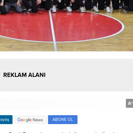
REKLAM ALANI
A
+
ABONE OL
aylaş