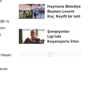
r
Haymana Belediye
Başkanı Levent
Koç: Keyifli bir tatil
üğü iş
oldu – Birlik Haber
Ajansı
eler
Şampiyonlar
l
Ligi’nde
Keşansporlu İrfan
Saraloğlu
gururlandırdı
ü Hasan
rılar