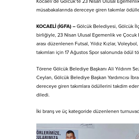
Kocaeli’de Gölcük’te 23 Nisan Ulusal Egemenli
müsabakalarında dereceye giren takımlar ödüllen
KOCAELİ (İGFA) –
Gölcük Belediyesi, Gölcük İl
birliğiyle, 23 Nisan Ulusal Egemenlik ve Çocuk 
arası düzenlenen Futsal, Yıldız Kızlar, Voleybo
takımları için 17 Ağustos Spor salonunda ödül t
Törene Gölcük Belediye Başkanı Ali Yıldırım Sez
Ceylan, Gölcük Belediye Başkan Yardımcısı İbrah
dereceye giren takımlara ödüllerini takdim eden
diledi.
İki branş ve üç kategoride düzenlenen turnuva