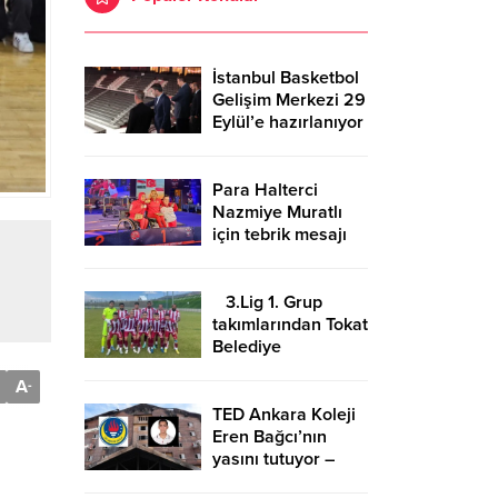
İstanbul Basketbol
Gelişim Merkezi 29
Eylül’e hazırlanıyor
Para Halterci
Nazmiye Muratlı
için tebrik mesajı
3.Lig 1. Grup
takımlarından Tokat
Belediye
Plevnespor
A
-
Kütahya ekibini
evinde ağırlayacak
TED Ankara Koleji
Eren Bağcı’nın
yasını tutuyor –
Birlik Haber Ajansı