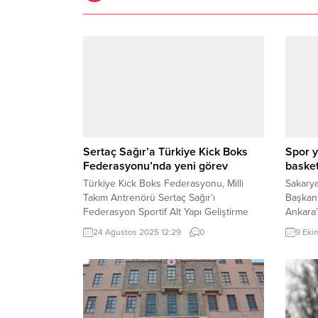
Sertaç Sağır’a Türkiye Kick Boks
Spor y
Federasyonu’nda yeni görev
basket
Türkiye Kick Boks Federasyonu, Milli
Sakary
Takım Antrenörü Sertaç Sağır’ı
Başkanı
Federasyon Sportif Alt Yapı Geliştirme
Ankara’
Kurulu Üyeliği’ne atadı. Sağır, genç
Federa
24 Ağustos 2025 12:29
0
9 Eki
sporcuların gelişimine katkı sunmaya
Erdenay
devam edecek. BURSA (İGFA) – Türkiye
Sakarya
Kick Boks Federasyonu, başarılı
Kulübü
çalışmalarıyla tanınan Milli Takım
Türkiy
Antrenörü Sertaç Sağır’ı, Federasyon
Başkanv
Sportif Alt Yapı Geliştirme Kurulu Üyeliği
Ziyaret