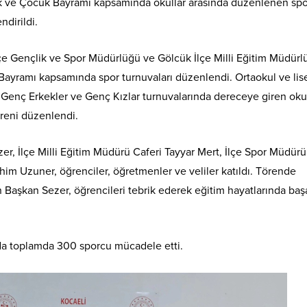
k ve Çocuk Bayramı kapsamında okullar arasında düzenlenen spo
dirildi.
çe Gençlik ve Spor Müdürlüğü ve Gölcük İlçe Milli Eğitim Müdürl
Bayramı kapsamında spor turnuvaları düzenlendi. Ortaokul ve lis
l, Genç Erkekler ve Genç Kızlar turnuvalarında dereceye giren oku
öreni düzenlendi.
er, İlçe Milli Eğitim Müdürü Caferi Tayyar Mert, İlçe Spor Müdür
im Uzuner, öğrenciler, öğretmenler ve veliler katıldı. Törende
 Başkan Sezer, öğrencileri tebrik ederek eğitim hayatlarında başa
da toplamda 300 sporcu mücadele etti.