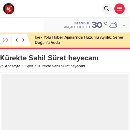
30
°C
İSTANBUL
PARÇALI BULUTLU
İpek Yolu Haber Ajansı’nda Hüzünlü Ayrılık: Seher
Doğan’a Veda
Kürekte Sahil Sürat heyecanı
Anasayfa
Spor
Kürekte Sahil Sürat heyecanı