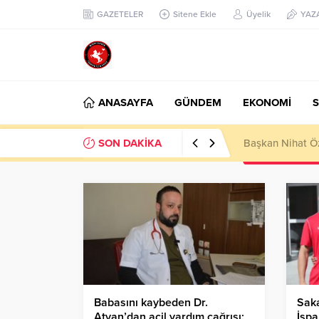
GAZETELER
Sitene Ekle
Üyelik
YAZ
ANASAYFA
GÜNDEM
EKONOMİ
S
SON DAKİKA
Başkan Nihat Öz
Babasını kaybeden Dr.
Saka
Atvan’dan acil yardım çağrısı:
İspa