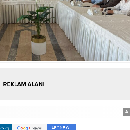
REKLAM ALANI
A
+
ABONE OL
aylaş