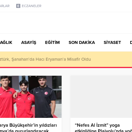
ARLAR
ECZANELER
AĞLIK
ASAYİŞ
EĞİTİM
SON DAKİKA
SİYASET
türk, Şanahan’da Hacı Eryaman’a Misafir Oldu
rya Büyükşehir’in yıldızları
“Nefes Al İzmit” yoga
nya’da gururlandıracak
etkinliğine Plajyolu’nda yo