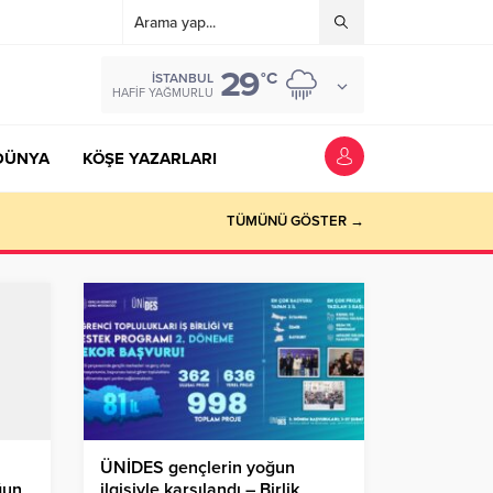
29
°C
İSTANBUL
HAFIF YAĞMURLU
DÜNYA
KÖŞE YAZARLARI
TÜMÜNÜ GÖSTER →
ÜNİDES gençlerin yoğun
ğun
ilgisiyle karşılandı – Birlik