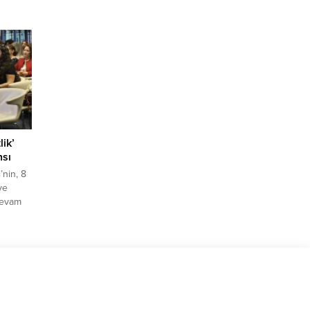
m ve
tına
l bitki
n çok
di.
 Doğal
lik’
nsı
nin, 8
ve
 devam
 kadın’
de
adının
ıklı
nlendi.
layan 8
ve