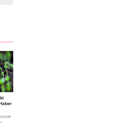
ki
 Haber
 sosyal
n
ört bir