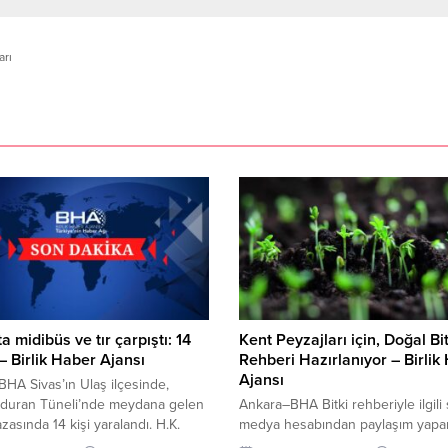
arı
ta midibüs ve tır çarpıştı: 14
Kent Peyzajları için, Doğal Bit
 – Birlik Haber Ajansı
Rehberi Hazırlanıyor – Birlik
Ajansı
HA Sivas’ın Ulaş ilçesinde,
duran Tüneli’nde meydana gelen
Ankara–BHA Bitki rehberiyle ilgili
azasında 14 kişi yaralandı. H.K.
medya hesabından paylaşım yapa
indeki midibüs, F.O’nun kullandığı
Bakan Kurum, “Cennet ülkemizin d