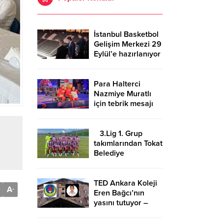
İstanbul Basketbol
Gelişim Merkezi 29
Eylül’e hazırlanıyor
Para Halterci
Nazmiye Muratlı
için tebrik mesajı
3.Lig 1. Grup
takımlarından Tokat
Belediye
Plevnespor
Kütahya ekibini
evinde ağırlayacak
TED Ankara Koleji
A
-
Eren Bağcı’nın
yasını tutuyor –
Birlik Haber Ajansı