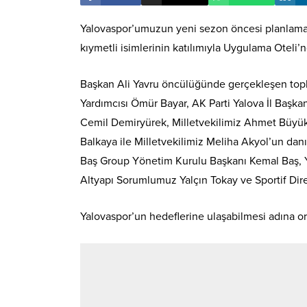
Yalovaspor’umuzun yeni sezon öncesi planlamala
kıymetli isimlerinin katılımıyla Uygulama Oteli’nde
Başkan Ali Yavru öncülüğünde gerçekleşen top
Yardımcısı Ömür Bayar, AK Parti Yalova İl Başk
Cemil Demiryürek, Milletvekilimiz Ahmet Büyü
Balkaya ile Milletvekilimiz Meliha Akyol’un da
Baş Group Yönetim Kurulu Başkanı Kemal Baş, Y
Altyapı Sorumlumuz Yalçın Tokay ve Sportif Dire
Yalovaspor’un hedeflerine ulaşabilmesi adına ort