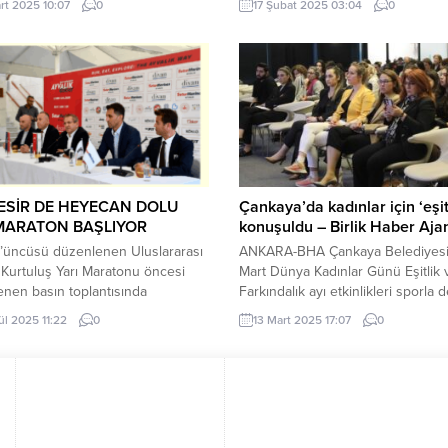
rt 2025 10:07
0
17 Şubat 2025 03:04
0
üklü tırla çarpıştı. Çarpışmanın
yanındaki yerel bitki örtülerini ikli
le midibüste bulunan sürücü ve 13
ekolojik özelliklerine göre kayıt al
aralandı. Olayın ardından,
alacağız. Böylece Türkiye’nin doğa
eki vatandaşlar durumu hemen
örtüsüne göre yeşillendirmesi içi
ere bildirdi. Kısa sürede olay
önemli bir adım atmış olacağız” de
sağlık, AFAD, polis ve jandarma
“Kent Peyzajında Kullanılabilecek
 sevk...
Bitki Rehberi Projesi”ni Çevre,...
ESİR DE HEYECAN DOLU
Çankaya’da kadınlar için ‘eşit
MARATON BAŞLIYOR
konuşuldu – Birlik Haber Aja
3’üncüsü düzenlenen Uluslararası
ANKARA-BHA Çankaya Belediyesi’
 Kurtuluş Yarı Maratonu öncesi
Mart Dünya Kadınlar Günü Eşitlik 
nen basın toplantısında
Farkındalık ayı etkinlikleri sporla
asyona dair detaylar paylaşıldı.
etti. TED Üniversitesi’nde ‘sporda
ül 2025 11:22
0
13 Mart 2025 17:07
0
ir Büyükşehir Belediyesi ve
temasıyla gerçekleşen etkinlikler
 Belediyesinin ev sahipliğinde
“Toplumsal Cinsiyet Bağlamında K
leşecek ve 24 ülkeden 1300
Spordaki Yerini Konuşuyoruz” başl
un katılımıyla gerçekleşecek yarı
panel ve Futsal Dostluk Maçı düze
un şehrin spor ve turizmine katkı
Çankaya Belediyesi, 3 Mart’ta baş
sı hedefleniyor. Balıkesir
Mart Dünya Kadınlar Günü Eşitlik 