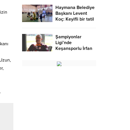
Haymana Belediye
izin
Başkanı Levent
Koç: Keyifli bir tatil
oldu – Birlik Haber
Ajansı
n
Şampiyonlar
Ligi’nde
şkanı
Keşansporlu İrfan
Saraloğlu
 Uzun,
gururlandırdı
r,
.