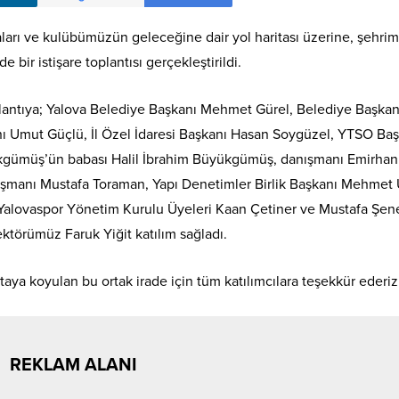
rı ve kulübümüzün geleceğine dair yol haritası üzerine, şehrim
 bir istişare toplantısı gerçekleştirildi.
lantıya; Yalova Belediye Başkanı Mehmet Gürel, Belediye Başka
anı Umut Güçlü, İl Özel İdaresi Başkanı Hasan Soygüzel, YTSO Ba
kgümüş’ün babası Halil İbrahim Büyükgümüş, danışmanı Emirhan
nışmanı Mustafa Toraman, Yapı Denetimler Birlik Başkanı Mehmet
alovaspor Yönetim Kurulu Üyeleri Kaan Çetiner ve Mustafa Şene
ktörümüz Faruk Yiğit katılım sağladı.
aya koyulan bu ortak irade için tüm katılımcılara teşekkür ederiz
REKLAM ALANI