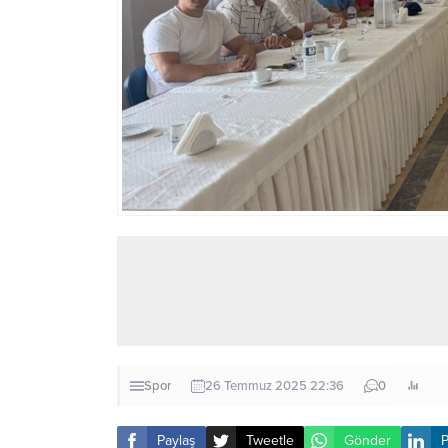
Spor
26 Temmuz 2025 22:36
0
Paylaş
Tweetle
Gönder
P