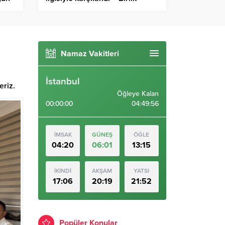
Haber Ajansı
Namaz Vakitleri
İstanbul
eriz.
Öğleye Kalan
00:00:00
04:49:55
İMSAK
GÜNEŞ
ÖĞLE
04:20
06:01
13:15
İKİNDİ
AKŞAM
YATSI
17:06
20:19
21:52
Popüler Konular