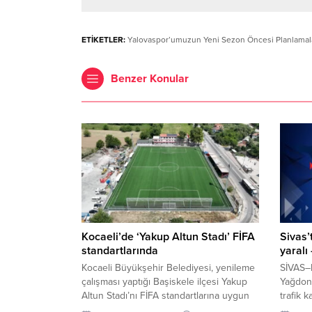
ETİKETLER:
Yalovaspor’umuzun Yeni Sezon Öncesi Planlamal
Benzer Konular
Kocaeli’de ‘Yakup Altun Stadı’ FİFA
Sivas’
standartlarında
yaralı
Kocaeli Büyükşehir Belediyesi, yenileme
SİVAS–B
çalışması yaptığı Başiskele ilçesi Yakup
Yağdon
Altun Stadı’nı FİFA standartlarına uygun
trafik k
hale getirdi KOCAELİ (İGFA) – “Sporun
yönetim