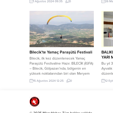
1 Ağustos 2024 09:35
0
26 Ma
Başkenti Kocaeli” mottosuyla amatör spor
demir y
kulüplerini ayni ve nakdi katkıların yanı
etkisiy
sıra inşa ettiği yeni tesislerle de
yolcu y
destekleyen Büyükşehir, bu kapsamda
çevred
yenileme çalışması yaptığı Başiskele
yetkilil
Yakup Altun Stadı’nda sona geldi....
yerine 
ekipleri
Bilecik’te Yamaç Paraşütü Festivali
BALIK
YARI 
Bilecik, ilk kez düzenlenecek Yamaç
Paraşütü Festivaline Hazır. BİLECİK (İGFA)
Bu yıl 
– Bilecik, Gölpazarı’nda, bölgenin en
Ayvalık
yüksek noktalarından biri olan Meryem
düzenle
Dağı’nda 17-18 Ağustos tarihlerinde
organiz
15 Ağustos 2024 12:25
0
12 Eyl
büyük bir yamaç paraşütü festivaline ev
Balıkes
sahipliği yapacak. Etkinliğin en heyecan
Ayvalık
verici bölümü, 18 Ağustos Pazar günü
gerçek
saat 10.00’da başlayacak uçuşlarla
sporcun
yaşanacak. Pilotlar, gökyüzünü
maraton
renklendirme, uçuş...
sağlama