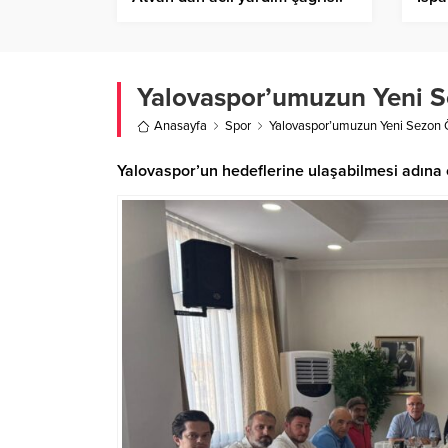
Annemi Türkiye’ye getirin –
Birlik Haber Ajansı
Yalovaspor’umuzun Yeni Se
Anasayfa
Spor
Yalovaspor’umuzun Yeni Sezon Ö
Yalovaspor’un hedeflerine ulaşabilmesi adına o