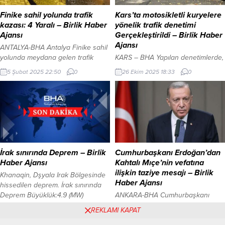
ulaşmayı sürdürüyor. İngiltere’den
Suriyelileri kucaklayan bir sistemin
Kıbrıs TMT Mücahitler Derneği’ne
inşası için çok önemli bir adım
Finike sahil yolunda trafik
Kars’ta motosikletli kuryelere
anlamlı ziyaret İçeriği Görüntüle
daha atılmış olacaktır.” dedi....
kazası: 4 Yaralı – Birlik Haber
yönelik trafik denetimi
Diasporanın sesi,...
Ajansı
Gerçekleştirildi – Birlik Haber
Ajansı
ANTALYA-BHA Antalya Finike sahil
yolunda meydana gelen trafik
KARS – BHA Yapılan denetimlerde,
kazasında 4 kişi yaralandı. Kaza,
motosiklet ve kurye sürücülerine
5 Şubat 2025 22:50
0
26 Ekim 2025 18:33
0
D.400 Karayolu üzerinde
güvenli sürüş, trafik kurallarına
gerçekleşti. Olay yerine hemen
uyma ve koruyucu ekipman
intikal eden 112 Ambulans ekipleri,
kullanımı konularında
yaralıları Finike Devlet
bilgilendirmelerde bulunuldu.
Hastanesi’ne kaldırarak tedavi
Sürücülere özellikle kask
altına aldı. Yaralıların hayati
kullanımının hayati önem taşıdığı
tehlikesi bulunmadığı bildirildi.
hatırlatılarak, “Güvenli sürüş kask
Kazanın ardından Finike Emniyet
takmakla başlar” mesajı verildi.
İrak sınırında Deprem – Birlik
Cumhurbaşkanı Erdoğan’dan
Müdürlüğü ekipleri, olay yerinde
Kars Emniyet Müdürlüğü,
Haber Ajansı
Kahtalı Mıçe’nin vefatına
geniş güvenlik önlemleri alarak...
vatandaşların can ve mal
ilişkin taziye mesajı – Birlik
Khanaqin, Dşyala Irak Bölgesinde
güvenliğinin sağlanması, trafik
Haber Ajansı
hissedilen deprem. İrak sınırında
kazalarının en aza indirilmesi...
Deprem Büyüklük:4.9 (MW)
ANKARA-BHA Cumhurbaşkanı
Yer:Khanaqin, Diyala (Irak) Tarih:27-
Recep Tayyip Erdoğan, hayatını
27 Ocak 2025 04:02
0
16 Şubat 2025 10:10
0
REKLAMI KAPAT
01-2025 Saat:04:02:26 TSI
kaybeden “Kahtalı Mıçe” olarak