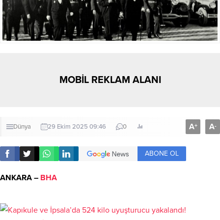
MOBİL REKLAM ALANI
A
A
+
-
Dünya
29 Ekim 2025 09:46
0
ABONE OL
ANKARA –
BHA