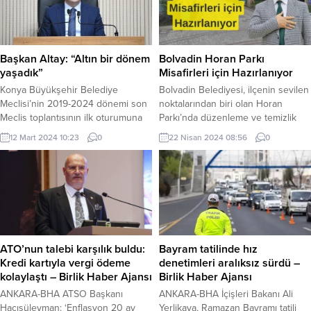
vermek amacıyla yaptığı boykot
görkemli bir törenle kapılarını açtı.
çağrılarının boş çıktığını
9. Uluslararası İzmir Evcil Hayvan
ziyaretlerimizle gördük. Esnaf
Ürün, Malzeme ve Aksesuar
kardeşlerimize hayırlı işler
Tedarikçileri Fuarı – Pet İzmir 2026,
Başkan Altay: “Altın bir dönem
Bolvadin Horan Parkı
temennisinde bulurken,...
8-11...
yaşadık”
Misafirleri için Hazırlanıyor
Konya Büyükşehir Belediye
Bolvadin Belediyesi, ilçenin sevilen
Meclisi’nin 2019-2024 dönemi son
noktalarından biri olan Horan
Meclis toplantısının ilk oturumuna
Parkı’nda düzenleme ve temizlik
başkanlık eden Konya Büyükşehir
çalışmalarına hız verdi. Parkın her
12 Mart 2024 10:23
0
22 Nisan 2024 08:56
0
Belediye Başkanı Uğur İbrahim
köşesinde titizlikle yapılan
Altay, Büyükşehir Meclisi’nin her
düzenlemelerle misafirlerin keyifli
zaman olduğu gibi bu dönemde de
zaman geçirebilecekleri bir ortam
Türkiye’ye örnek bir birliktelik
oluşturuluyor. Bolvadin Belediye
sergilediğini söyledi. KONYA (İGFA)
Başkanı Derviş Aynacı, Horan
– Konya Büyükşehir Belediye
Parkı’nın Bolvadin’in önemli bir
Meclisi’nin 2019-2024 dönemi son
değeri olduğunu belirterek,
Meclis toplantısının ilk oturumu
“Misafirlerimizin temiz, nezih ve
ATO’nun talebi karşılık buldu:
Bayram tatilinde hız
Konya...
yeşile doyacağı bir ortamda
Kredi kartıyla vergi ödeme
denetimleri aralıksız sürdü –
zaman...
kolaylaştı – Birlik Haber Ajansı
Birlik Haber Ajansı
ANKARA-BHA ATSO Başkanı
ANKARA-BHA İçişleri Bakanı Ali
Hacısüleyman: ‘Enflasyon 20 ay
Yerlikaya, Ramazan Bayramı tatili