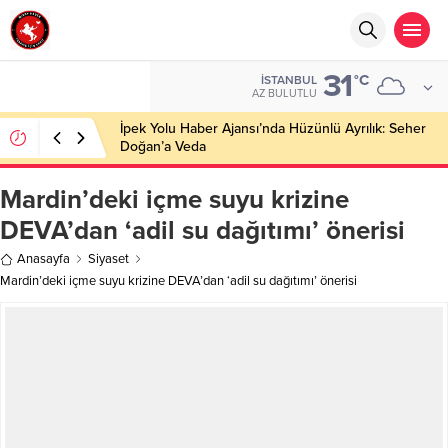
31
°C
İSTANBUL
AZ BULUTLU
İpek Yolu Haber Ajansı’nda Hüzünlü Ayrılık: Seher
Doğan’a Veda
Mardin’deki içme suyu krizine
DEVA’dan ‘adil su dağıtımı’ önerisi
Anasayfa
Siyaset
Mardin’deki içme suyu krizine DEVA’dan ‘adil su dağıtımı’ önerisi