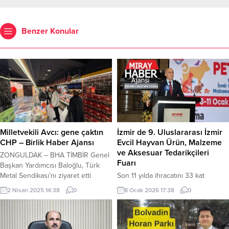
Benzer Konular
Milletvekili Avcı: gene çaktın
İzmir de 9. Uluslararası İzmir
CHP – Birlik Haber Ajansı
Evcil Hayvan Ürün, Malzeme
ve Aksesuar Tedarikçileri
ZONGULDAK – BHA TİMBİR Genel
Fuarı
Başkan Yardımcısı Baloğlu, Türk
Metal Sendikası’nı ziyaret etti
Son 11 yılda ihracatını 33 kat
Ziyaretleri sonrası açıklamalar da
artırarak 150 milyon doları aşan
2 Nisan 2025 14:38
0
8 Ocak 2026 17:38
0
bulunan Milletvekili Avcı, şöyle dedi
evcil hayvan mamaları sektöründe
: Aziz milletimizin yüksek
Türkiye’nin en büyük fuarı olan PET
ferasetiyle, CHP’nin sözde boykot
İZMİR 2026 Fuarı, Gaziemir’deki
çağrıları ile milli ekonomimize zarar
fuarizmir’de yoğun katılımın olduğu