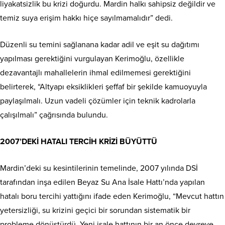
liyakatsizlik bu krizi doğurdu. Mardin halkı sahipsiz değildir ve
temiz suya erişim hakkı hiçe sayılmamalıdır” dedi.
Düzenli su temini sağlanana kadar adil ve eşit su dağıtımı
yapılması gerektiğini vurgulayan Kerimoğlu, özellikle
dezavantajlı mahallelerin ihmal edilmemesi gerektiğini
belirterek, “Altyapı eksiklikleri şeffaf bir şekilde kamuoyuyla
paylaşılmalı. Uzun vadeli çözümler için teknik kadrolarla
çalışılmalı” çağrısında bulundu.
2007’DEKİ HATALI TERCİH KRİZİ BÜYÜTTÜ
Mardin’deki su kesintilerinin temelinde, 2007 yılında DSİ
tarafından inşa edilen Beyaz Su Ana İsale Hattı’nda yapılan
hatalı boru tercihi yattığını ifade eden Kerimoğlu, “Mevcut hattın
yetersizliği, su krizini geçici bir sorundan sistematik bir
probleme dönüştürdü. Yeni isale hattının bir an önce devreye